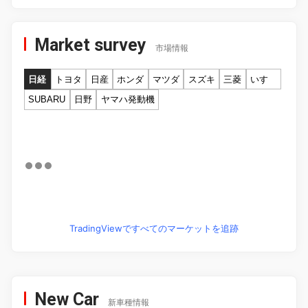
Market survey
市場情報
日経
トヨタ
日産
ホンダ
マツダ
スズキ
三菱
いすゞ
SUBARU
日野
ヤマハ発動機
TradingViewですべてのマーケットを追跡
New Car
新車種情報