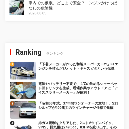
車内での仮眠、どこまで安全？エンジンかけっぱ
なしの危険性
2026.08.05
Ranking
ランキング
「下着メーカーが作った和製スーパーカー!?」F1エ
ンジンを積んだジオット・キャスピタという伝説
電源やバッテリー不要で、-1℃の飲めるシャーベッ
ト状ドリンクを生成。現場作業やアウトドアに「ア
イススラリーメーカー」が便利！
「昭和63年式、37年間ワンオーナーの意地！」S13
シルビアが400馬力のツインチャージ仕様で覚醒
排ガス規制をクリアした、2ストVツインバイク、
VINS。排気量は249.5cc、83HPを絞り出す。その