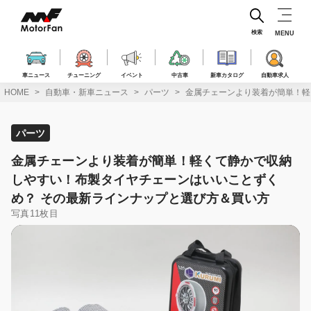
コ
ン
テ
検索
MENU
ン
ツ
へ
車ニュース
チューニング
イベント
中古車
新車カタログ
自動車求人
ス
HOME
自動車・新車ニュース
パーツ
金属チェーンより装着が簡単！軽
キ
ッ
プ
パーツ
金属チェーンより装着が簡単！軽くて静かで収納
しやすい！布製タイヤチェーンはいいことずく
め？ その最新ラインナップと選び方＆買い方
写真11枚目