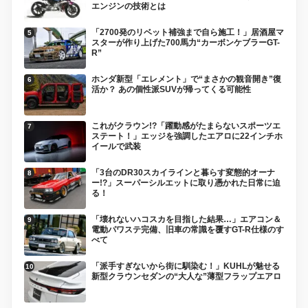
エンジンの技術とは
「2700発のリベット補強まで自ら施工！」居酒屋マ
スターが作り上げた700馬力“カーボンケブラーGT-
R”
ホンダ新型「エレメント」で“まさかの観音開き”復
活か？ あの個性派SUVが帰ってくる可能性
これがクラウン!?「躍動感がたまらないスポーツエ
ステート！」エッジを強調したエアロに22インチホ
イールで武装
「3台のDR30スカイラインと暮らす変態的オーナ
ー!?」スーパーシルエットに取り憑かれた日常に迫
る！
「壊れないハコスカを目指した結果…」エアコン＆
電動パワステ完備、旧車の常識を覆すGT-R仕様のす
べて
「派手すぎないから街に馴染む！」KUHLが魅せる
新型クラウンセダンの“大人な”薄型フラップエアロ