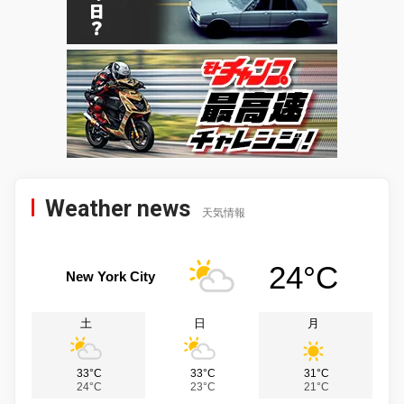
Weather news
天気情報
24°C
New York City
土
日
月
33°C
33°C
31°C
24°C
23°C
21°C