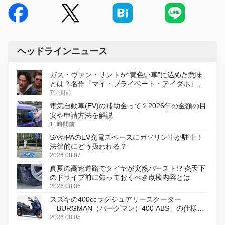
ヘッドラインニュース
ガス・ヴァン・サントが“黄色い車”に込めた意味
とは？名作『マイ・プライベート・アイダホ』が
初のデジタルリマスター版で復活
7時間前
電気自動車(EV)の補助金って？2026年の金額の目
安や申請方法を解説
11時間前
SAやPAのEV充電スペースにガソリン車が駐車！
法律的にどう扱われる？
2026.08.07
真夏の高速道路でタイヤが突然バースト!? 炎天下
のドライブ前に知っておくべき点検内容とは
2026.08.06
スズキの400ccラグジュアリースクーター
「BURGMAN（バーグマン）400 ABS」の仕様を
変更し、8月18日に発売
2026.08.05