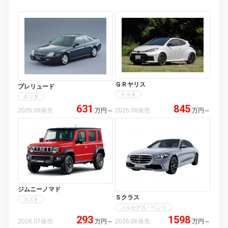
ＧＲヤリス
プレリュード
トヨタ
ホンダ
631
845
2026.08発売
万円
～
2026.08発売
万円
～
ジムニーノマド
Ｓクラス
スズキ
メルセデス・ベンツ
293
1598
2026.07発売
万円
～
2026.06発売
万円
～