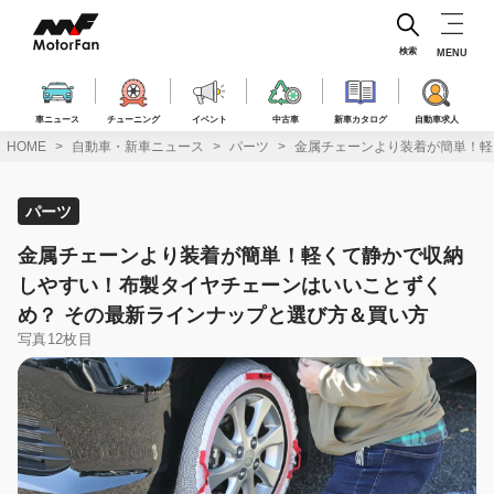
コ
ン
テ
検索
MENU
ン
ツ
へ
車ニュース
チューニング
イベント
中古車
新車カタログ
自動車求人
ス
HOME
自動車・新車ニュース
パーツ
金属チェーンより装着が簡単！軽
キ
ッ
プ
パーツ
金属チェーンより装着が簡単！軽くて静かで収納
しやすい！布製タイヤチェーンはいいことずく
め？ その最新ラインナップと選び方＆買い方
写真12枚目