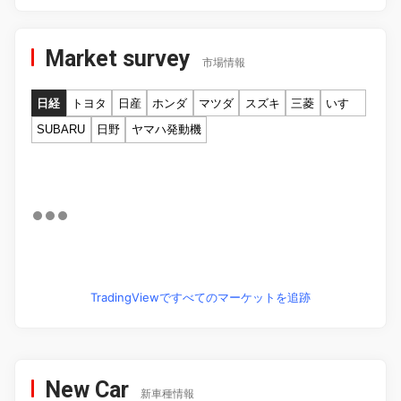
Market survey
市場情報
日経
トヨタ
日産
ホンダ
マツダ
スズキ
三菱
いすゞ
SUBARU
日野
ヤマハ発動機
TradingViewですべてのマーケットを追跡
New Car
新車種情報