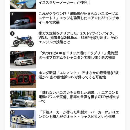
イススラリーメーカー」が便利！
これがクラウン!?「躍動感がたまらないスポーツエ
ステート！」エッジを強調したエアロに22インチホ
イールで武装
排ガス規制をクリアした、2ストVツインバイク、
VINS。排気量は249.5cc、83HPを絞り出す。その
エンジンの技術とは
「気づけば430セドリック沼にドップリ！」最終型
ターボブロアムをシャコタンで愛し抜く男の物語
ホンダ新型「エレメント」で“まさかの観音開き”復
活か？ あの個性派SUVが帰ってくる可能性
「壊れないハコスカを目指した結果…」エアコン＆
電動パワステ完備、旧車の常識を覆すGT-R仕様のす
べて
「下着メーカーが作った和製スーパーカー!?」F1エ
ンジンを積んだジオット・キャスピタという伝説