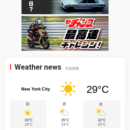
Weather news
天気情報
29°C
New York City
日
月
火
33°C
35°C
32°C
24°C
23°C
25°C