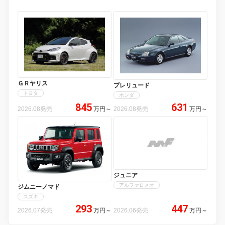
ＧＲヤリス
プレリュード
トヨタ
ホンダ
845
631
2026.08発売
万円
～
2026.08発売
万円
～
ジュニア
アルファロメオ
ジムニーノマド
スズキ
293
447
2026.07発売
万円
～
2026.06発売
万円
～