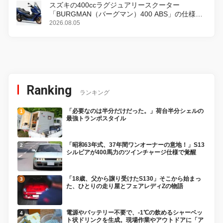
スズキの400ccラグジュアリースクーター
「BURGMAN（バーグマン）400 ABS」の仕様を
変更し、8月18日に発売
2026.08.05
Ranking
ランキング
「必要なのは半分だけだった。」荷台半分シェルの
最強トランポスタイル
「昭和63年式、37年間ワンオーナーの意地！」S13
シルビアが400馬力のツインチャージ仕様で覚醒
「18歳、父から譲り受けたS130」そこから始まっ
た、ひとりの走り屋とフェアレディZの物語
電源やバッテリー不要で、-1℃の飲めるシャーベッ
ト状ドリンクを生成。現場作業やアウトドアに「ア