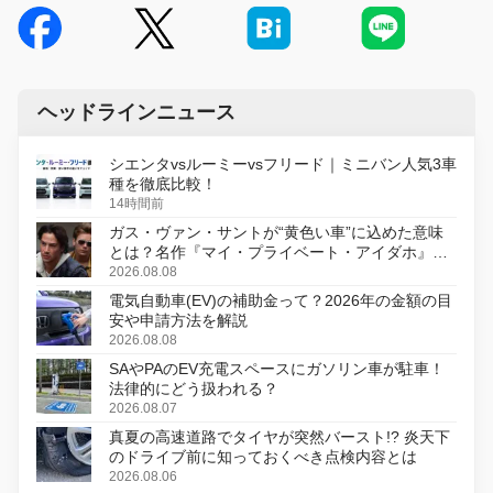
ヘッドラインニュース
シエンタvsルーミーvsフリード｜ミニバン人気3車
種を徹底比較！
14時間前
ガス・ヴァン・サントが“黄色い車”に込めた意味
とは？名作『マイ・プライベート・アイダホ』が
初のデジタルリマスター版で復活
2026.08.08
電気自動車(EV)の補助金って？2026年の金額の目
安や申請方法を解説
2026.08.08
SAやPAのEV充電スペースにガソリン車が駐車！
法律的にどう扱われる？
2026.08.07
真夏の高速道路でタイヤが突然バースト!? 炎天下
のドライブ前に知っておくべき点検内容とは
2026.08.06