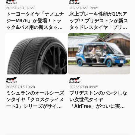
2026/07/31 07:27
2026/07/27 19:05
トーヨータイヤ「ナノエナ
氷上ブレーキ性能が11%ア
ジーM976」が登場！トラ
ップ!? ブリヂストンが新ス
ック&バス用の新スタッド
タッドレスタイヤ「ブリザ
レスタイヤ、低燃費&耐摩
ック アイスピーク」を発
耗&氷雪性能を高いレベル
表！
で両立
2026/07/15 19:28
2026/07/08 09:05
ミシュランのオールシーズ
ブリヂストンのパンクしな
ンタイヤ「クロスクライメ
い次世代タイヤ
ート3」シリーズがサイズ
「AirFree」がついに実用
バリーションを拡充！
化！ 滋賀県東近江市のグリ
ーンスローモビリティ自動
運転サービスで全国初採用