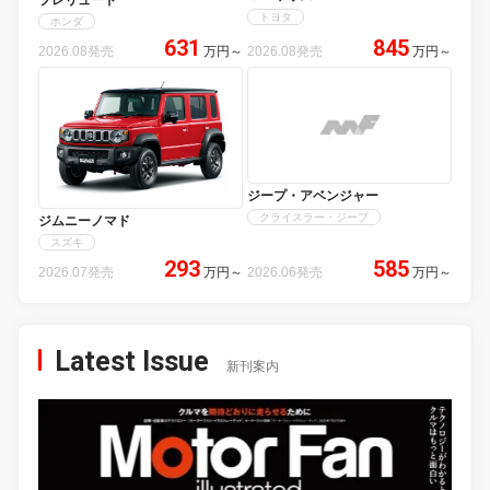
トヨタ
ホンダ
631
845
2026.08発売
万円
～
2026.08発売
万円
～
ジープ・アベンジャー
クライスラー・ジープ
ジムニーノマド
スズキ
293
585
2026.07発売
万円
～
2026.06発売
万円
～
Latest Issue
新刊案内