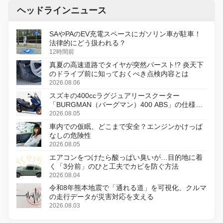
ヘッドラインニュース
SAやPAのEV充電スペースにガソリン車が駐車！
法律的にどう扱われる？
12時間前
真夏の高速道路でタイヤが突然バースト!? 炎天下
のドライブ前に知っておくべき点検内容とは
2026.08.06
スズキの400ccラグジュアリースクーター
「BURGMAN（バーグマン）400 ABS」の仕様を
変更し、8月18日に発売
2026.08.05
車内での仮眠、どこまで安全？エンジンかけっぱ
なしの危険性
2026.08.05
エアコンをつけたら酸っぱい臭いが…目的地に着
く「3分前」のひと工夫でカビを防ぐ方法
2026.08.04
令和8年熊本地震で「通れる道」を可視化、クルマ
の走行データが災害対応を支える
2026.08.03