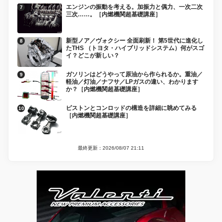
エンジンの振動を考える。加振力と偶力、一次二次
三次……。［内燃機関超基礎講座］
新型ノア／ヴォクシー 全面刷新！ 第5世代に進化し
たTHS （トヨタ・ハイブリッドシステム）何がスゴ
イ？どこが新しい？
ガソリンはどうやって原油から作られるか。重油／
軽油／灯油／ナフサ／LPガスの違い、わかります
か？［内燃機関超基礎講座］
ピストンとコンロッドの構造を詳細に眺めてみる
［内燃機関超基礎講座］
最終更新：2026/08/07 21:11