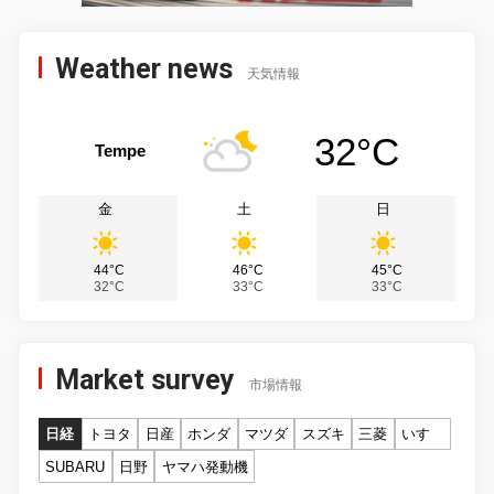
Weather news
天気情報
32°C
Tempe
金
土
日
44°C
46°C
45°C
32°C
33°C
33°C
Market survey
市場情報
日経
トヨタ
日産
ホンダ
マツダ
スズキ
三菱
いすゞ
SUBARU
日野
ヤマハ発動機