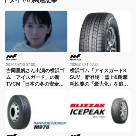
タイヤの関連記事
2026/08/06 07:00
2026/07/31 07:34
吉岡里帆さん出演の横浜ゴ
横浜ゴム「アイスガード8
ム「アイスガード」の新
SUV」新登場！雪上&耐摩
TVCM「日本の冬の安全
耗性能の「最大化」を追求
は、スタッドレスタイヤが
したSUV用スタッドレスタ
守る。」が8月から放映開
イヤ
始！