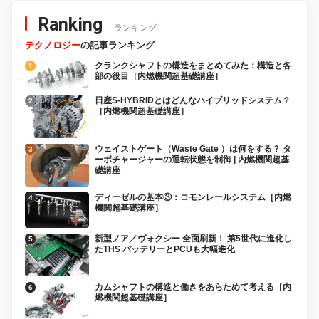
Ranking
ランキング
テクノロジー
の記事ランキング
クランクシャフトの構造をまとめてみた：構造と各
部の役目［内燃機関超基礎講座］
日産S-HYBRIDとはどんなハイブリッドシステム？
［内燃機関超基礎講座］
ウェイストゲート（Waste Gate ）は何をする？ タ
ーボチャージャーの運転状態を制御 | 内燃機関超基
礎講座
ディーゼルの基本③：コモンレールシステム［内燃
機関超基礎講座］
新型ノア／ヴォクシー 全面刷新！ 第5世代に進化し
たTHS バッテリーとPCUも大幅進化
カムシャフトの構造と働きをあらためて考える［内
燃機関超基礎講座］