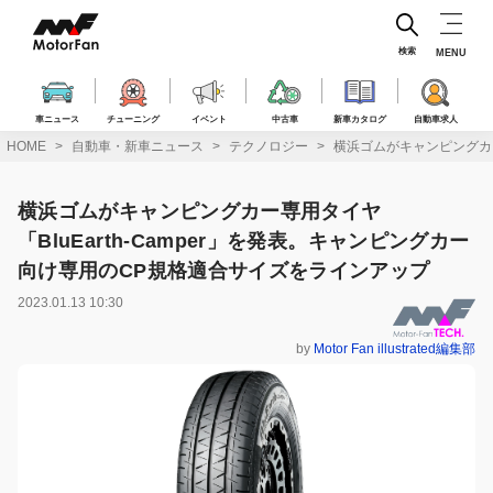
コ
ン
テ
検索
MENU
ン
ツ
へ
車ニュース
チューニング
イベント
中古車
新車カタログ
自動車求人
ス
HOME
自動車・新車ニュース
テクノロジー
横浜ゴムがキャンピングカー
キ
ッ
プ
横浜ゴムがキャンピングカー専用タイヤ
「BluEarth-Camper」を発表。キャンピングカー
向け専用のCP規格適合サイズをラインアップ
2023.01.13 10:30
by
Motor Fan illustrated編集部