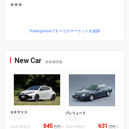
TradingViewですべてのマーケットを追跡
New Car
新車種情報
ＧＲヤリス
プレリュード
トヨタ
ホンダ
845
631
2026.08発売
万円
～
2026.08発売
万円
～