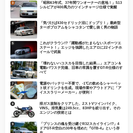
「昭和63年式、37年間ワンオーナーの意地！」S13
シルビアが400馬力のツインチャージ仕様で覚醒
「気づけば430セドリック沼にドップリ！」最終型
ターボブロアムをシャコタンで愛し抜く男の物語
これがクラウン!?「躍動感がたまらないスポーツエ
ステート！」エッジを強調したエアロに22インチホ
イールで武装
「壊れないハコスカを目指した結果…」エアコン＆
電動パワステ完備、旧車の常識を覆すGT-R仕様のす
べて
電源やバッテリー不要で、-1℃の飲めるシャーベッ
ト状ドリンクを生成。現場作業やアウトドアに「ア
イススラリーメーカー」が便利！
排ガス規制をクリアした、2ストVツインバイク、
VINS。排気量は249.5cc、83HPを絞り出す。その
エンジンの技術とは
「プリンスの魂を受け継ぐR32スカイライン!?」4
ドアGT-R空白の30年を埋めた『GTB-4』という存
在