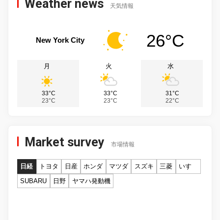
Weather news
天気情報
26°C
New York City
月
火
水
33°C
33°C
31°C
23°C
23°C
22°C
Market survey
市場情報
日経
トヨタ
日産
ホンダ
マツダ
スズキ
三菱
いすゞ
SUBARU
日野
ヤマハ発動機