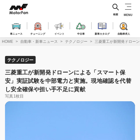
コ
ン
テ
検索
MENU
ン
ツ
へ
車ニュース
チューニング
イベント
中古車
新車カタログ
自動車求人
ス
HOME
自動車・新車ニュース
テクノロジー
三菱重工が新開発ドローン
キ
ッ
プ
テクノロジー
三菱重工が新開発ドローンによる「スマート保
安」実証試験を中部電力と実施。現地確認を代替
し安全確保や担い手不足に貢献
写真1枚目