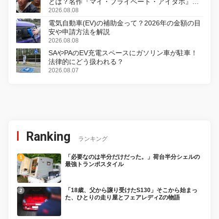
とは？名作『マイ・プライベート・アイダホ』が
初のデジタルリマスター版で復活
2026.08.08
電気自動車(EV)の補助金って？2026年の金額の目
安や申請方法を解説
2026.08.08
SAやPAのEV充電スペースにガソリン車が駐車！
法律的にどう扱われる？
2026.08.07
Ranking
ランキング
「必要なのは半分だけだった。」荷台半分シェルの
最強トランポスタイル
「18歳、父から譲り受けたS130」そこから始まっ
た、ひとりの走り屋とフェアレディZの物語