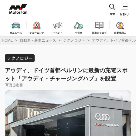
コ
ン
テ
検索
MENU
ン
ツ
へ
車ニュース
チューニング
イベント
中古車
新車カタログ
自動車求人
ス
HOME
自動車・新車ニュース
テクノロジー
アウディ、ドイツ首都ベル
キ
ッ
プ
テクノロジー
アウディ、ドイツ首都ベルリンに最新の充電スポ
ット「アウディ・チャージングハブ」を設置
写真2枚目