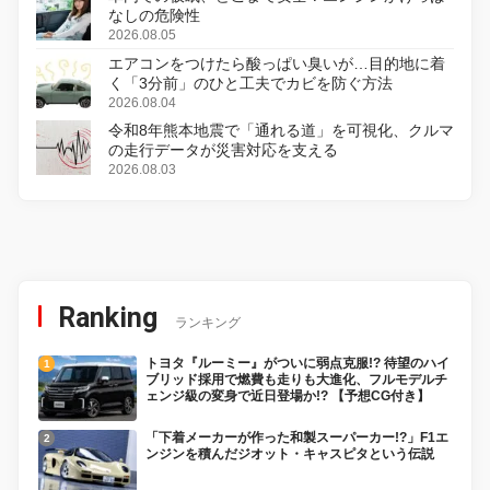
なしの危険性
2026.08.05
エアコンをつけたら酸っぱい臭いが…目的地に着
く「3分前」のひと工夫でカビを防ぐ方法
2026.08.04
令和8年熊本地震で「通れる道」を可視化、クルマ
の走行データが災害対応を支える
2026.08.03
Ranking
ランキング
トヨタ『ルーミー』がついに弱点克服!? 待望のハイ
ブリッド採用で燃費も走りも大進化、フルモデルチ
ェンジ級の変身で近日登場か!? 【予想CG付き】
「下着メーカーが作った和製スーパーカー!?」F1エ
ンジンを積んだジオット・キャスピタという伝説