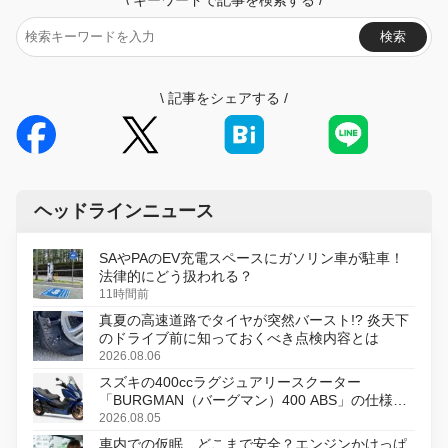
検索
\
記事をシェアする
/
ヘッドラインニュース
SAやPAのEV充電スペースにガソリン車が駐車！
法律的にどう扱われる？
11時間前
真夏の高速道路でタイヤが突然バースト!? 炎天下
のドライブ前に知っておくべき点検内容とは
2026.08.06
スズキの400ccラグジュアリースクーター
「BURGMAN（バーグマン）400 ABS」の仕様を
変更し、8月18日に発売
2026.08.05
車内での仮眠、どこまで安全？エンジンかけっぱ