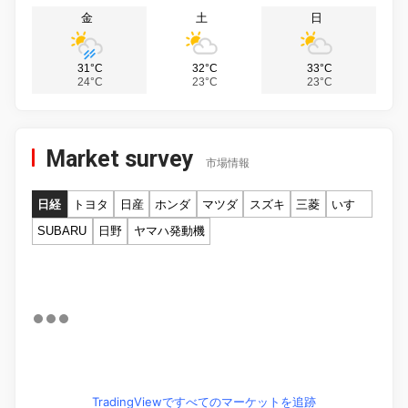
金
土
日
31°C
32°C
33°C
24°C
23°C
23°C
Market survey
市場情報
日経
トヨタ
日産
ホンダ
マツダ
スズキ
三菱
いすゞ
SUBARU
日野
ヤマハ発動機
TradingViewですべてのマーケットを追跡