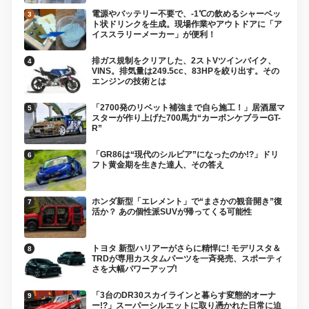
電源やバッテリー不要で、-1℃の飲めるシャーベッ
ト状ドリンクを生成。現場作業やアウトドアに「ア
イススラリーメーカー」が便利！
排ガス規制をクリアした、2ストVツインバイク、
VINS。排気量は249.5cc、83HPを絞り出す。その
エンジンの技術とは
「2700発のリベット補強まで自ら施工！」居酒屋マ
スターが作り上げた700馬力“カーボンケブラーGT-
R”
「GR86は“現代のシルビア”になったのか!?」ドリ
フト黄金期を生きた達人、その答え
ホンダ新型「エレメント」で“まさかの観音開き”復
活か？ あの個性派SUVが帰ってくる可能性
トヨタ 新型ハリアーがさらに精悍に! モデリスタ＆
TRDが専用カスタムパーツを一斉発売、スポーティ
さを大幅パワーアップ!
「3台のDR30スカイラインと暮らす変態的オーナ
ー!?」スーパーシルエットに取り憑かれた日常に迫