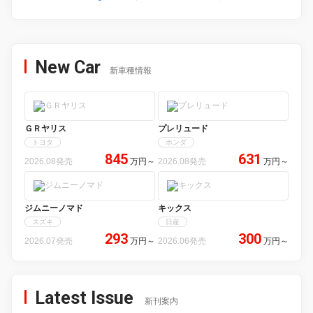
New Car
新車種情報
ＧＲヤリス
プレリュード
トヨタ
ホンダ
845
631
2026.08発売
万円
～
2026.08発売
万円
～
ジムニーノマド
キックス
スズキ
日産
293
300
2026.07発売
万円
～
2026.06発売
万円
～
Latest Issue
新刊案内