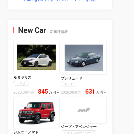
New Car
新車種情報
ＧＲヤリス
プレリュード
トヨタ
ホンダ
845
631
2026.08発売
万円
～
2026.08発売
万円
～
ジープ・アベンジャー
ジムニーノマド
クライスラー・ジープ