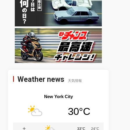
Weather news
天気情報
New York City
30°C
土
33°C
24°C