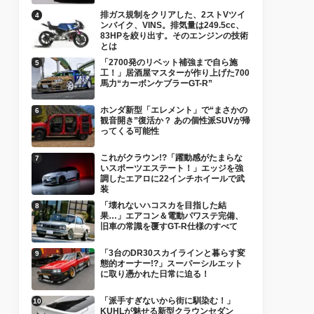
排ガス規制をクリアした、2ストVツイ
ンバイク、VINS。排気量は249.5cc、
83HPを絞り出す。そのエンジンの技術
とは
「2700発のリベット補強まで自ら施
工！」居酒屋マスターが作り上げた700
馬力“カーボンケブラーGT-R”
ホンダ新型「エレメント」で“まさかの
観音開き”復活か？ あの個性派SUVが帰
ってくる可能性
これがクラウン!?「躍動感がたまらな
いスポーツエステート！」エッジを強
調したエアロに22インチホイールで武
装
「壊れないハコスカを目指した結
果…」エアコン＆電動パワステ完備、
旧車の常識を覆すGT-R仕様のすべて
「3台のDR30スカイラインと暮らす変
態的オーナー!?」スーパーシルエット
に取り憑かれた日常に迫る！
「派手すぎないから街に馴染む！」
KUHLが魅せる新型クラウンセダン