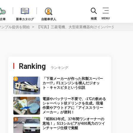
検索
MENU
古車
新車カタログ
自動車求人
」サンプル提供を開始
【写真】三菱電機、大型産業機器向けインバーター「HVIGBTモ
Ranking
ランキング
「下着メーカーが作った和製スーパー
カー!?」F1エンジンを積んだジオッ
ト・キャスピタという伝説
電源やバッテリー不要で、-1℃の飲める
シャーベット状ドリンクを生成。現場
作業やアウトドアに「アイススラリー
メーカー」が便利！
「昭和63年式、37年間ワンオーナーの
意地！」S13シルビアが400馬力のツイ
ンチャージ仕様で覚醒