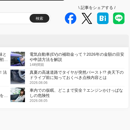
\
記事をシェアする
/
検索
味と
電気自動車(EV)の補助金って？2026年の金額の目安
初の
や申請方法を解説
14時間前
！法
真夏の高速道路でタイヤが突然バースト!? 炎天下の
ドライブ前に知っておくべき点検内容とは
2026.08.06
車内での仮眠、どこまで安全？エンジンかけっぱな
様を変
しの危険性
2026.08.05