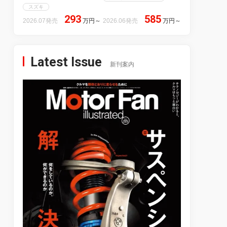
スズキ
293
585
2026.07発売
万円
～
2026.06発売
万円
～
Latest Issue
新刊案内