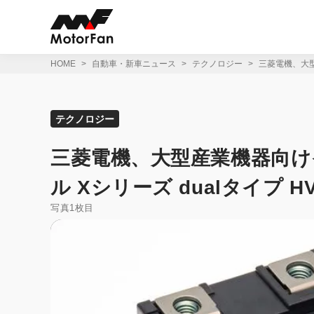
コ
ン
テ
ン
ツ
HOME
自動車・新車ニュース
テクノロジー
三菱電機、大型
へ
ス
キ
ッ
テクノロジー
プ
三菱電機、大型産業機器向けイ
ル Xシリーズ dualタイプ 
写真1枚目