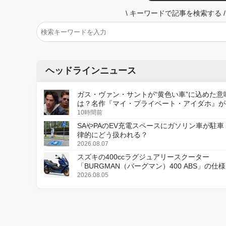
\
キーワードで記事を検索する
/
ヘッドラインニュース
ガス・ヴァン・サントが“黄色い車”に込めた意
は？名作『マイ・プライベート・アイダホ』が
デジタルリマスター版で復活
10時間前
SAやPAのEV充電スペースにガソリン車が駐車
律的にどう扱われる？
2026.08.07
スズキの400ccラグジュアリースクーター
「BURGMAN（バーグマン）400 ABS」の仕
更し、8月18日に発売
2026.08.05