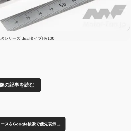
読む
Xシリーズ dualタイプHV100
→
のニュースをGoogle検索で優先表示