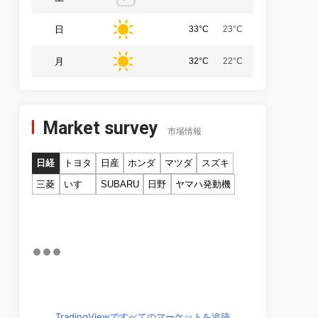
日
33°C
23°C
月
32°C
22°C
Market survey
市場情報
日経
トヨタ
日産
ホンダ
マツダ
スズキ
三菱
いすゞ
SUBARU
日野
ヤマハ発動機
TradingViewですべてのマーケットを追跡