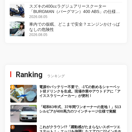
スズキの400ccラグジュアリースクーター
「BURGMAN（バーグマン）400 ABS」の仕様を
変更し、8月18日に発売
2026.08.05
車内での仮眠、どこまで安全？エンジンかけっぱ
なしの危険性
2026.08.05
Ranking
ランキング
電源やバッテリー不要で、-1℃の飲めるシャーベッ
ト状ドリンクを生成。現場作業やアウトドアに「ア
イススラリーメーカー」が便利！
「昭和63年式、37年間ワンオーナーの意地！」S13
シルビアが400馬力のツインチャージ仕様で覚醒
これがクラウン!?「躍動感がたまらないスポーツエ
ステート！」エッジを強調したエアロに22インチホ