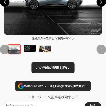
生成型AIを活用した車両デザイン
この画像の記事を読む
→
Motor Fan のニュースをGoogle検索で優先表示
\
キーワードで記事を検索する
/
検索