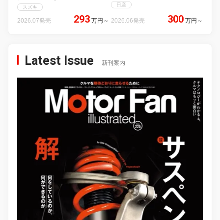
日産
スズキ
293
300
2026.07発売
万円
～
2026.06発売
万円
～
Latest Issue
新刊案内