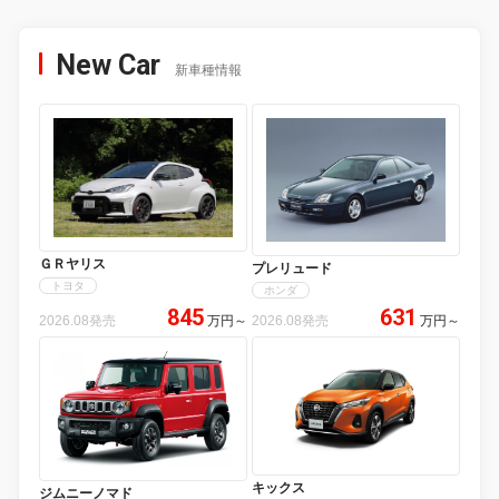
New Car
新車種情報
ＧＲヤリス
プレリュード
トヨタ
ホンダ
845
631
2026.08発売
万円
～
2026.08発売
万円
～
キックス
ジムニーノマド