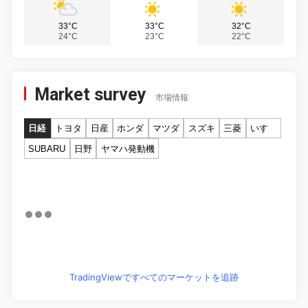
33°C
33°C
32°C
24°C
23°C
22°C
Market survey
市場情報
日経
トヨタ
日産
ホンダ
マツダ
スズキ
三菱
いすゞ
SUBARU
日野
ヤマハ発動機
TradingViewですべてのマーケットを追跡