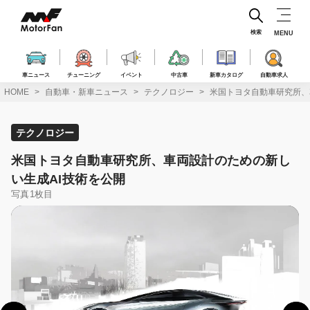
コ
ン
テ
検索
MENU
ン
ツ
へ
車ニュース
チューニング
イベント
中古車
新車カタログ
自動車求人
ス
HOME
自動車・新車ニュース
テクノロジー
米国トヨタ自動車研究所、
キ
ッ
プ
テクノロジー
米国トヨタ自動車研究所、車両設計のための新し
い生成AI技術を公開
写真1枚目