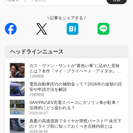
\
記事をシェアする
/
ヘッドラインニュース
ガス・ヴァン・サントが“黄色い車”に込めた意味
とは？名作『マイ・プライベート・アイダホ』が
初のデジタルリマスター版で復活
11時間前
電気自動車(EV)の補助金って？2026年の金額の目
安や申請方法を解説
15時間前
SAやPAのEV充電スペースにガソリン車が駐車！
法律的にどう扱われる？
2026.08.07
真夏の高速道路でタイヤが突然バースト!? 炎天下
のドライブ前に知っておくべき点検内容とは
2026.08.06