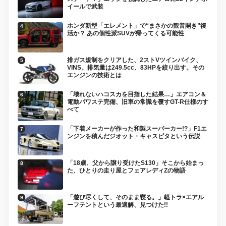
イールで武装
ホンダ新型「エレメント」で“まさかの観音開き”復
活か？ あの個性派SUVが帰ってくる可能性
排ガス規制をクリアした、2ストVツインバイク、
VINS。排気量は249.5cc、83HPを絞り出す。その
エンジンの技術とは
「壊れないハコスカを目指した結果…」エアコン＆
電動パワステ完備、旧車の常識を覆すGT-R仕様のす
べて
「下着メーカーが作った和製スーパーカー!?」F1エ
ンジンを積んだジオット・キャスピタという伝説
「18歳、父から譲り受けたS130」そこから始まっ
た、ひとりの走り屋とフェアレディZの物語
「遊び尽くして、そのまま寝る。」軽トラ×エアル
ーフテントという最適解、見つけた!!