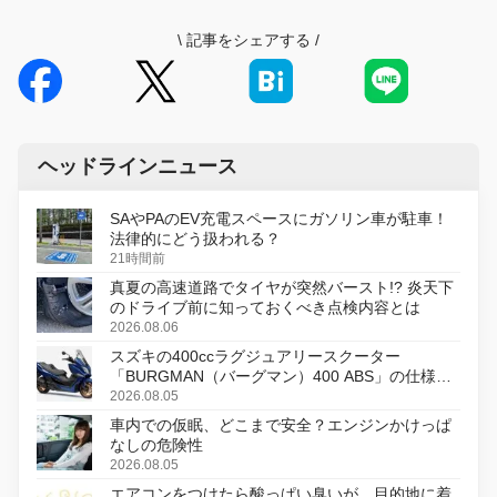
\
記事をシェアする
/
ヘッドラインニュース
SAやPAのEV充電スペースにガソリン車が駐車！
法律的にどう扱われる？
21時間前
真夏の高速道路でタイヤが突然バースト!? 炎天下
のドライブ前に知っておくべき点検内容とは
2026.08.06
スズキの400ccラグジュアリースクーター
「BURGMAN（バーグマン）400 ABS」の仕様を
変更し、8月18日に発売
2026.08.05
車内での仮眠、どこまで安全？エンジンかけっぱ
なしの危険性
2026.08.05
エアコンをつけたら酸っぱい臭いが…目的地に着