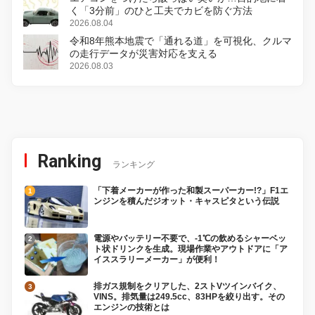
く「3分前」のひと工夫でカビを防ぐ方法
2026.08.04
令和8年熊本地震で「通れる道」を可視化、クルマ
の走行データが災害対応を支える
2026.08.03
Ranking
ランキング
「下着メーカーが作った和製スーパーカー!?」F1エ
ンジンを積んだジオット・キャスピタという伝説
電源やバッテリー不要で、-1℃の飲めるシャーベッ
ト状ドリンクを生成。現場作業やアウトドアに「ア
イススラリーメーカー」が便利！
排ガス規制をクリアした、2ストVツインバイク、
VINS。排気量は249.5cc、83HPを絞り出す。その
エンジンの技術とは