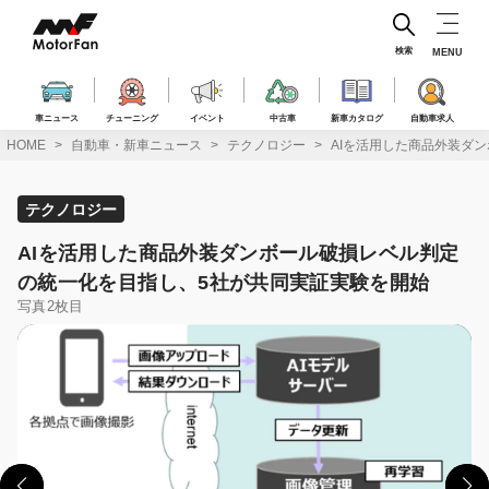
コ
ン
テ
検索
MENU
ン
ツ
へ
車ニュース
チューニング
イベント
中古車
新車カタログ
自動車求人
ス
HOME
自動車・新車ニュース
テクノロジー
AIを活用した商品外装ダ
キ
ッ
プ
テクノロジー
AIを活用した商品外装ダンボール破損レベル判定
の統一化を目指し、5社が共同実証実験を開始
写真2枚目