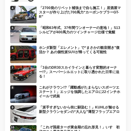
「2700発のリベット補強まで自ら施工！」居酒屋マ
スターが作り上げた700馬力“カーボンケブラーGT-
R”
「昭和63年式、37年間ワンオーナーの意地！」S13
シルビアが400馬力のツインチャージ仕様で覚醒
ホンダ新型「エレメント」で“まさかの観音開き”復
活か？ あの個性派SUVが帰ってくる可能性
「3台のDR30スカイラインと暮らす変態的オーナ
ー!?」スーパーシルエットに取り憑かれた日常に迫
る！
これがクラウン!?「躍動感がたまらないスポーツエ
ステート！」エッジを強調したエアロに22インチホ
イールで武装
「派手すぎないから街に馴染む！」KUHLが魅せる
新型クラウンセダンの“大人な”薄型フラップエアロ
「これぞ国産ターボ黄金期の忘れ形見！」いすゞ初