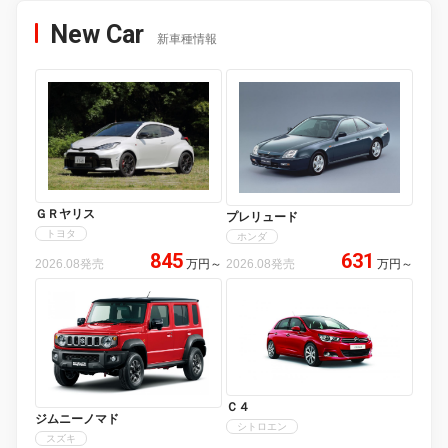
New Car
新車種情報
ＧＲヤリス
プレリュード
トヨタ
ホンダ
845
631
2026.08発売
万円
～
2026.08発売
万円
～
Ｃ４
ジムニーノマド
シトロエン
スズキ