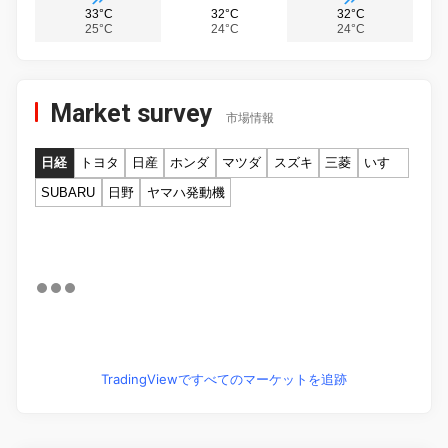
33°C
32°C
32°C
25°C
24°C
24°C
Market survey
市場情報
日経
トヨタ
日産
ホンダ
マツダ
スズキ
三菱
いすゞ
SUBARU
日野
ヤマハ発動機
TradingViewですべてのマーケットを追跡