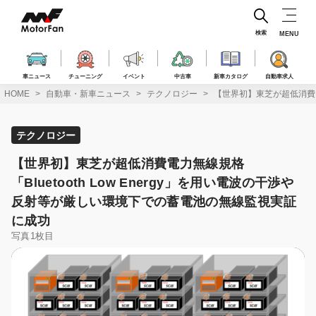
コ
ン
テ
検索
MENU
ン
ツ
へ
車ニュース
チューニング
イベント
中古車
新車カタログ
自動車求人
ス
HOME
自動車・新車ニュース
テクノロジー
【世界初】東芝が超低消費電
キ
ッ
プ
テクノロジー
【世界初】東芝が超低消費電力無線規格
「Bluetooth Low Energy」を用い電波の干渉や
反射等が厳しい環境下での蓄電池の無線監視実証
に成功
写真1枚目