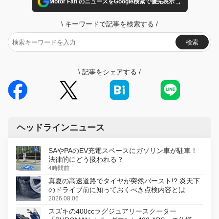
→
Motor Fan のニュースをGoogle検索で優先表示
\
キーワードで記事を検索する
/
検索
\
記事をシェアする
/
ヘッドラインニュース
SAやPAのEV充電スペースにガソリン車が駐車！
法律的にどう扱われる？
4時間前
真夏の高速道路でタイヤが突然バースト!? 炎天下
のドライブ前に知っておくべき点検内容とは
2026.08.06
スズキの400ccラグジュアリースクーター