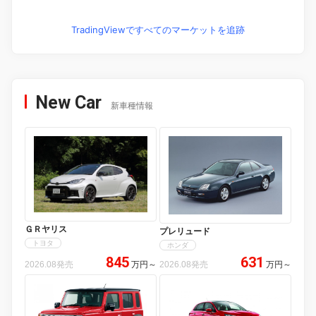
TradingViewですべてのマーケットを追跡
New Car
新車種情報
ＧＲヤリス
プレリュード
トヨタ
ホンダ
845
631
2026.08発売
万円
～
2026.08発売
万円
～