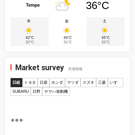
36°C
Tempe
木
金
土
42°C
44°C
45°C
32°C
31°C
33°C
Market survey
市場情報
日経
トヨタ
日産
ホンダ
マツダ
スズキ
三菱
いすゞ
SUBARU
日野
ヤマハ発動機