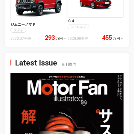
Ｃ４
ジムニーノマド
シトロエン
スズキ
293
455
2026.07発売
万円
～
2026.06発売
万円
～
Latest Issue
新刊案内