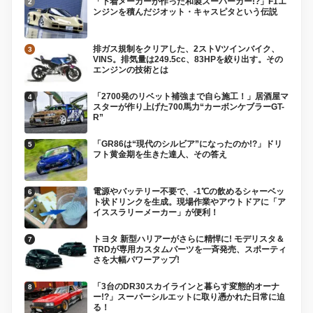
「下着メーカーが作った和製スーパーカー!?」F1エ
ンジンを積んだジオット・キャスピタという伝説
排ガス規制をクリアした、2ストVツインバイク、
VINS。排気量は249.5cc、83HPを絞り出す。その
エンジンの技術とは
「2700発のリベット補強まで自ら施工！」居酒屋マ
スターが作り上げた700馬力“カーボンケブラーGT-
R”
「GR86は“現代のシルビア”になったのか!?」ドリ
フト黄金期を生きた達人、その答え
電源やバッテリー不要で、-1℃の飲めるシャーベッ
ト状ドリンクを生成。現場作業やアウトドアに「ア
イススラリーメーカー」が便利！
トヨタ 新型ハリアーがさらに精悍に! モデリスタ＆
TRDが専用カスタムパーツを一斉発売、スポーティ
さを大幅パワーアップ!
「3台のDR30スカイラインと暮らす変態的オーナ
ー!?」スーパーシルエットに取り憑かれた日常に迫
る！