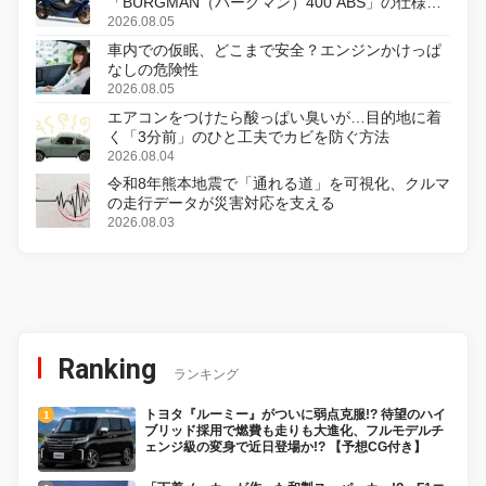
「BURGMAN（バーグマン）400 ABS」の仕様を
変更し、8月18日に発売
2026.08.05
車内での仮眠、どこまで安全？エンジンかけっぱ
なしの危険性
2026.08.05
エアコンをつけたら酸っぱい臭いが…目的地に着
く「3分前」のひと工夫でカビを防ぐ方法
2026.08.04
令和8年熊本地震で「通れる道」を可視化、クルマ
の走行データが災害対応を支える
2026.08.03
Ranking
ランキング
トヨタ『ルーミー』がついに弱点克服!? 待望のハイ
ブリッド採用で燃費も走りも大進化、フルモデルチ
ェンジ級の変身で近日登場か!? 【予想CG付き】