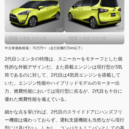
2代目 トヨタ シエンタ
2代目 トヨタ シエンタ
中古車価格相場︰70万円〜（走行距離5万km以下）
2代目シエンタの特徴は、スニーカーをモチーフとした個
性的な外観デザインだ。また搭載エンジンは現行型が3気
筒であるのに対して、2代目は4気筒エンジンを搭載して
いた。エンジン性能やハイブリッドモデルのモーター出
力、燃費性能においては現行型に劣るが、2代目も十分に
優れた燃費性能を備えている。
細かな点を挙げれば、2代目のスライドドアにハンズフリ
ー機能は備わっておらず、運転支援機能も当然ながら現行
型には及ばない。しかし、コンパクトミニバンとしての基