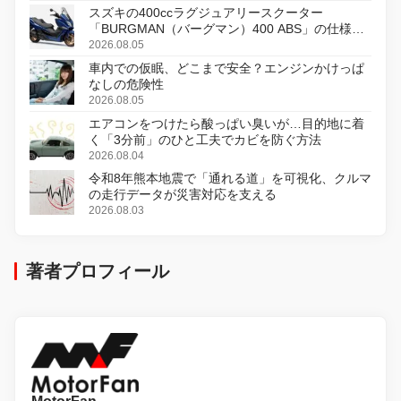
スズキの400ccラグジュアリースクーター
「BURGMAN（バーグマン）400 ABS」の仕様を
変更し、8月18日に発売
2026.08.05
車内での仮眠、どこまで安全？エンジンかけっぱ
なしの危険性
2026.08.05
エアコンをつけたら酸っぱい臭いが…目的地に着
く「3分前」のひと工夫でカビを防ぐ方法
2026.08.04
令和8年熊本地震で「通れる道」を可視化、クルマ
の走行データが災害対応を支える
2026.08.03
著者プロフィール