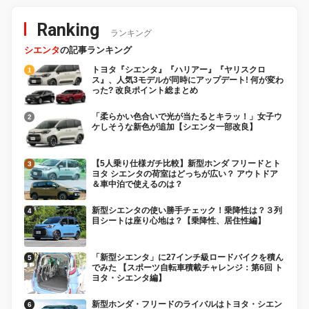
Ranking
ランキング
シエンタ
の記事ランキング
トヨタ『シエンタ』『ハリアー』『ヤリスクロ
ス』、人気3モデルが同時にアップデート! 何が変わ
った? 改良ポイント総まとめ
「柔らかい色合いで光が当たるとキラッ！」女子ウ
ケしそうな新色が追加【シエンタ一部改良】
【5人乗り仕様ガチ比較】新型ホンダ フリードとト
ヨタ シエンタの荷室はどっちが広い？ アウトドア
＆車中泊で使えるのは？
新型シエンタの使い勝手チェック！乗降性は？３列
目シートは座り心地は？【乗降性、居住性編】
「新型シエンタ」に27インチ級ロードバイクを積ん
でみた 【スポーツ自転車積載チャレンジ：第6回 ト
ヨタ・シエンタ編】
新型ホンダ・フリードのライバルはトヨタ・シエン