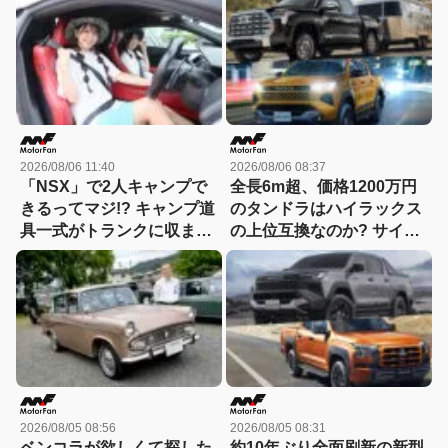
2026/08/06 11:40
2026/08/06 08:37
「NSX」で2人キャンプで
全長6m超、価格1200万円
きるってマジ!? キャンプ道
のタンドラはハイラックス
具一式がトランクに収まっ
の上位互換なのか? サイ
た！「シビックRS」なら
ズ・装備・走り・価格を徹
車中泊もできる【Hondaキ
底比較して分かった決定的
ャンプ】
な違い 【新型ハイラックス
徹底比較】
2026/08/05 08:56
2026/08/05 08:31
ベンコラが欲しくて探した
約10年ぶり全面刷新の新型