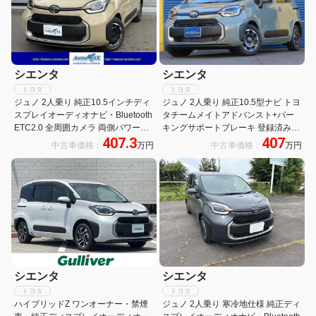
シエンタ
シエンタ
トヨタ
トヨタ
ジュノ 2人乗り 純正10.5インチディ
ジュノ 2人乗り 純正10.5型ナビ トヨ
スプレイオーディオナビ・Bluetooth
タチームメイトアドバンスト+パー
ETC2.0 全周囲カメラ 両側パワース
キングサポートブレーキ 登録済み未
407.3
407
ライドドア LEDヘッドライト レーダ
使用車 両側電動パワースライドドア
中古車価格：
万円
中古車価格：
万円
ークルーズ ブラインドスポットモニ
ファブリックカーキインテリア 360°
ター
カメラ ブラインドスポット
シエンタ
シエンタ
トヨタ
トヨタ
ハイブリッドZ ワンオーナー・禁煙
ジュノ 2人乗り 寒冷地仕様 純正ディ