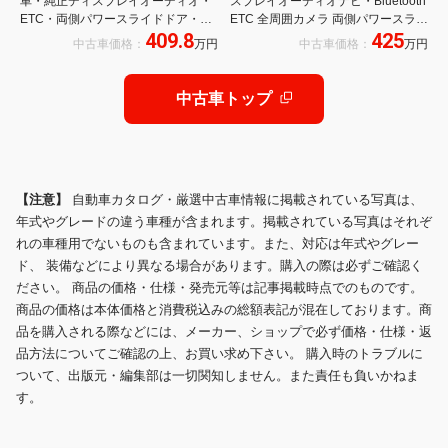
車・純正ディスプレイオーディオ・
スプレイオーディオナビ・Bluetooth
ETC・両側パワースライドドア・
ETC 全周囲カメラ 両側パワースライ
409.8
425
LEDヘッドライト・ドライブレコー
ドドア LEDヘッドライト レーダーク
中古車価格：
万円
中古車価格：
万円
ダー・スマートキー
ルーズ シートヒーター ステアリング
ヒーター
中古車トップ
【注意】
自動車カタログ・厳選中古車情報に掲載されている写真は、
年式やグレードの違う車種が含まれます。掲載されている写真はそれぞ
れの車種用でないものも含まれています。また、対応は年式やグレー
ド、 装備などにより異なる場合があります。購入の際は必ずご確認く
ださい。 商品の価格・仕様・発売元等は記事掲載時点でのものです。
商品の価格は本体価格と消費税込みの総額表記が混在しております。商
品を購入される際などには、メーカー、ショップで必ず価格・仕様・返
品方法についてご確認の上、お買い求め下さい。 購入時のトラブルに
ついて、出版元・編集部は一切関知しません。また責任も負いかねま
す。