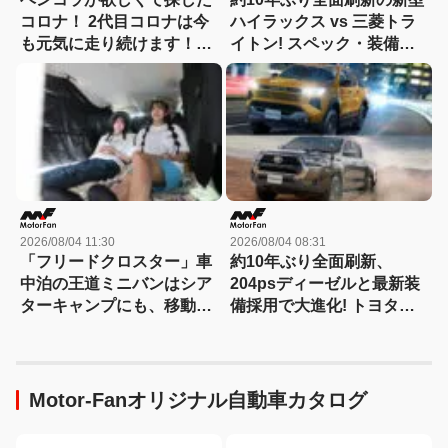
コロナ！ 2代目コロナは今
ハイラックス vs 三菱トラ
も元気に走り続けます！
イトン! スペック・装備・
【花見の里で感謝の集いや
価格を比較、勝った点/惜し
ります！】
い点を徹底検証! 【新型ハ
イラックス 徹底比較】
2026/08/04 11:30
2026/08/04 08:31
「フリードクロスター」車
約10年ぶり全面刷新、
中泊の王道ミニバンはシア
204psディーゼルと最新装
ターキャンプにも、移動オ
備採用で大進化! トヨタ新
フィスにも対応する
型『ハイラックス』を旧型
【Hondaキャンプ】
と徹底比較! 【新型ハイラ
ックス 徹底比較】
Motor-Fanオリジナル自動車カタログ