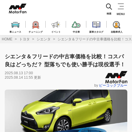
コ
ン
テ
検索
MENU
ン
ツ
へ
車ニュース
チューニング
イベント
中古車
新車カタログ
自動車求人
ス
HOME
トヨタ
シエンタ
シエンタ＆フリードの中古車価格を比較！コス
キ
ッ
プ
シエンタ＆フリードの中古車価格を比較！コスパ
良はどっちだ？ 型落ちでも使い勝手は現役選手！
2025.08.13 17:00
2025.08.14 11:55 更新
by
ピーコックブルー