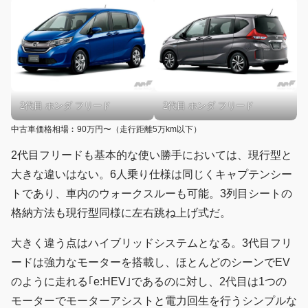
2代目 ホンダ フリード
2代目 ホンダ フリード
中古車価格相場︰90万円〜（走行距離5万km以下）
2代目フリードも基本的な使い勝手においては、現行型と
大きな違いはない。6人乗り仕様は同じくキャプテンシー
トであり、車内のウォークスルーも可能。3列目シートの
格納方法も現行型同様に左右跳ね上げ式だ。
大きく違う点はハイブリッドシステムとなる。3代目フリ
ードは強力なモーターを搭載し、ほとんどのシーンでEV
のように走れる｢e:HEV｣であるのに対し、2代目は1つの
モーターでモーターアシストと電力回生を行うシンプルな