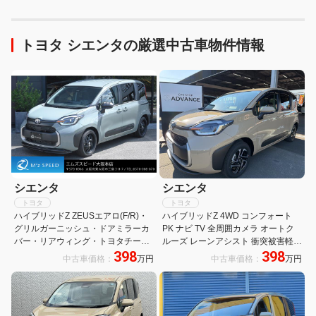
トヨタ シエンタの厳選中古車物件情報
シエンタ
シエンタ
トヨタ
トヨタ
ハイブリッドZ ZEUSエアロ(F/R)・
ハイブリッドZ 4WD コンフォート
グリルガーニッシュ・ドアミラーカ
PK ナビ TV 全周囲カメラ オートク
バー・リアウィング・トヨタチーム
ルーズ レーンアシスト 衝突被害軽減
398
398
メイト(アドバンストパーク・パーキ
システム 両側電動スライドドア オー
中古車価格：
万円
中古車価格：
万円
ングサポート)・アクセサリーコンセ
トマハイビーム オートライト シフト
ント・コンフォートパッケージ
サイドP アルミホイール