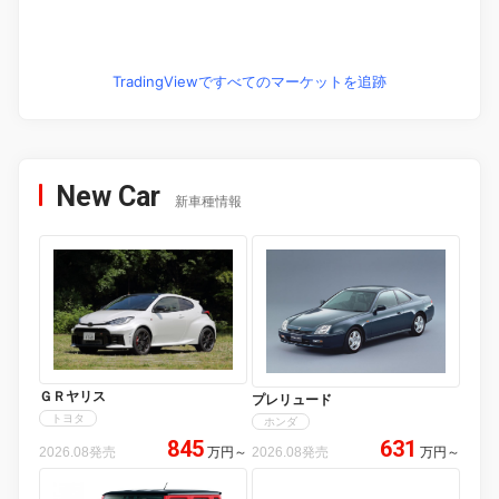
TradingViewですべてのマーケットを追跡
New Car
新車種情報
ＧＲヤリス
プレリュード
トヨタ
ホンダ
845
631
2026.08発売
万円
～
2026.08発売
万円
～