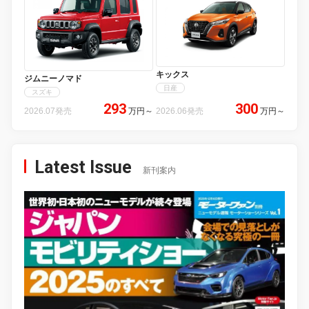
キックス
ジムニーノマド
日産
スズキ
293
300
2026.07発売
万円
～
2026.06発売
万円
～
Latest Issue
新刊案内