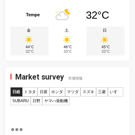
32°C
Tempe
金
土
日
44°C
46°C
45°C
32°C
33°C
33°C
Market survey
市場情報
日経
トヨタ
日産
ホンダ
マツダ
スズキ
三菱
いすゞ
SUBARU
日野
ヤマハ発動機