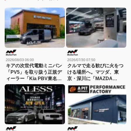
2026/08/03 06:00
2026/07/30 07:50
キアの次世代電動ミニバン
クルマで走る歓びに火をつ
「PV5」を取り扱う正規デ
ける場所へ。マツダ、東
ィーラー「Kia PBV東名横
京・深川に「MAZDA
浜」が南町田グランベリー
HERITAGE SPACE
パーク内にオープン！
FUKAGAWA」を開設