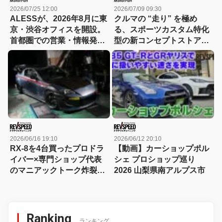
2026/07/25 12:00
2026/07/09 09:30
ALESSが、2026年8月に東
クルマの “走り” を極め
京・渋谷オフィスを開設。
る、スポーツカスタム特化
首都圏での営業・情報発信
型の新コンセプトストア
体制を強化
「A PIT AUTOBACS
PERFORMANCE
FACTORY 大阪」オープン
2026/06/16 19:10
2026/06/12 20:10
RX-8を4台買ったプロドラ
【動画】カーショップポル
イバー×専門ショップ代表
シェ プロショップ巡り
のマニアックトーク炸裂！
2026 山梨県南アルプス市
歴代ロードスター/RX-8を
楽しむ OVER DRIVE編
Ranking
ランキング