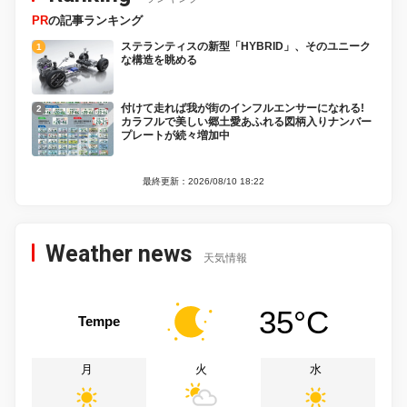
PR
の記事ランキング
ステランティスの新型「HYBRID」、そのユニーク
な構造を眺める
付けて走れば我が街のインフルエンサーになれる!
カラフルで美しい郷土愛あふれる図柄入りナンバー
プレートが続々増加中
最終更新：2026/08/10 18:22
Weather news
天気情報
35°C
Tempe
月
火
水