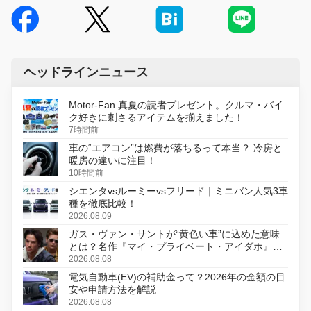
ヘッドラインニュース
Motor-Fan 真夏の読者プレゼント。クルマ・バイ
ク好きに刺さるアイテムを揃えました！
7時間前
車の“エアコン”は燃費が落ちるって本当？ 冷房と
暖房の違いに注目！
10時間前
シエンタvsルーミーvsフリード｜ミニバン人気3車
種を徹底比較！
2026.08.09
ガス・ヴァン・サントが“黄色い車”に込めた意味
とは？名作『マイ・プライベート・アイダホ』が
初のデジタルリマスター版で復活
2026.08.08
電気自動車(EV)の補助金って？2026年の金額の目
安や申請方法を解説
2026.08.08