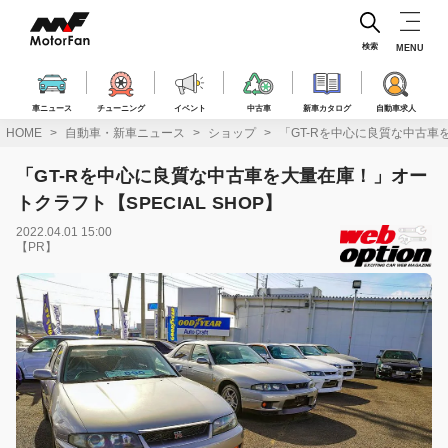
コ
ン
テ
検索
MENU
ン
ツ
へ
車ニュース
チューニング
イベント
中古車
新車カタログ
自動車求人
ス
HOME
自動車・新車ニュース
ショップ
「GT-Rを中心に良質な中古車を
キ
ッ
「GT-Rを中心に良質な中古車を大量在庫！」オー
プ
トクラフト【SPECIAL SHOP】
2022.04.01 15:00
【PR】