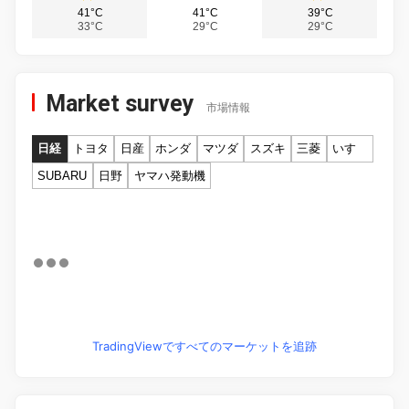
41°C
41°C
39°C
33°C
29°C
29°C
Market survey
市場情報
日経
トヨタ
日産
ホンダ
マツダ
スズキ
三菱
いすゞ
SUBARU
日野
ヤマハ発動機
TradingViewですべてのマーケットを追跡