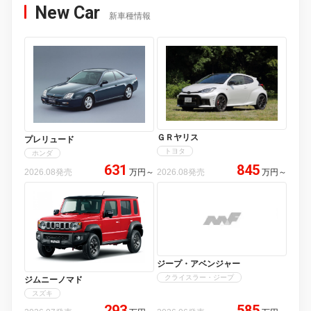
New Car
新車種情報
ＧＲヤリス
プレリュード
トヨタ
ホンダ
631
845
2026.08発売
万円
～
2026.08発売
万円
～
ジープ・アベンジャー
クライスラー・ジープ
ジムニーノマド
スズキ
293
585