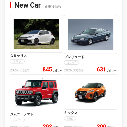
New Car
新車種情報
ＧＲヤリス
プレリュード
トヨタ
ホンダ
845
631
2026.08発売
万円
～
2026.08発売
万円
～
キックス
ジムニーノマド
日産
スズキ
293
300