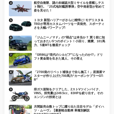
航空自衛隊、謎の未確認大型ミサイルを搭載しテス
ト飛行。「25式地対艦誘導弾」空中発射型が初めて
姿を見せた！
トヨタ 新型ハリアーがさらに精悍に! モデリスタ＆
TRDが専用カスタムパーツを一斉発売、スポーティ
さを大幅パワーアップ!
「ジムニーノマド」の“弱点”は本当か？ 買う前に知
っておきたい5つのポイント！小回り、燃費、101馬
力、5速MTを徹底チェック
「GR86は“現代のシルビア”になったのか!?」ドリ
フト黄金期を生きた達人、その答え
「2700発のリベット補強まで自ら施工！」居酒屋マ
スターが作り上げた700馬力“カーボンケブラーGT-
R”
排ガス規制をクリアした、2ストVツインバイク、
VINS。排気量は249.5cc、83HPを絞り出す。その
エンジンの技術とは
月間販売台数トップに躍り出た注目モデル「ダイハ
ツ・ムーヴ」【最新軽自動車 車種別解説