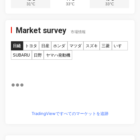
31°C
33°C
33°C
Market survey
市場情報
日経
トヨタ
日産
ホンダ
マツダ
スズキ
三菱
いすゞ
SUBARU
日野
ヤマハ発動機
TradingViewですべてのマーケットを追跡