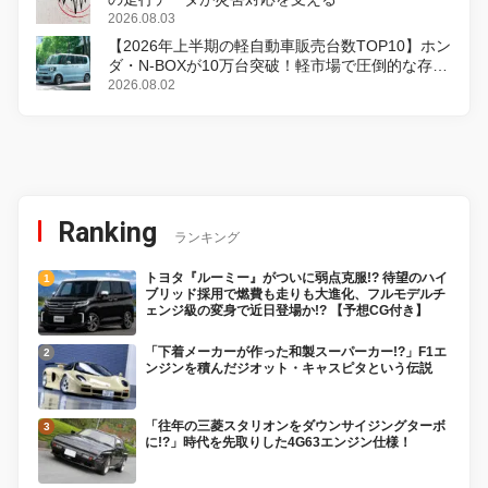
2026.08.03
【2026年上半期の軽自動車販売台数TOP10】ホン
ダ・N-BOXが10万台突破！軽市場で圧倒的な存在
感
2026.08.02
Ranking
ランキング
トヨタ『ルーミー』がついに弱点克服!? 待望のハイ
ブリッド採用で燃費も走りも大進化、フルモデルチ
ェンジ級の変身で近日登場か!? 【予想CG付き】
「下着メーカーが作った和製スーパーカー!?」F1エ
ンジンを積んだジオット・キャスピタという伝説
「往年の三菱スタリオンをダウンサイジングターボ
に!?」時代を先取りした4G63エンジン仕様！