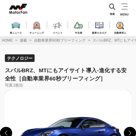
コ
ン
テ
検索
MENU
ン
ツ
へ
車ニュース
チューニング
イベント
中古車
新車カタログ
自動車求人
ス
HOME
連載
自動車業界60秒ブリーフィング
スバルBRZ、MTにもア
キ
ッ
プ
テクノロジー
スバルBRZ、MTにもアイサイト導入‐進化する安
全性［自動車業界60秒ブリーフィング］
写真1枚目