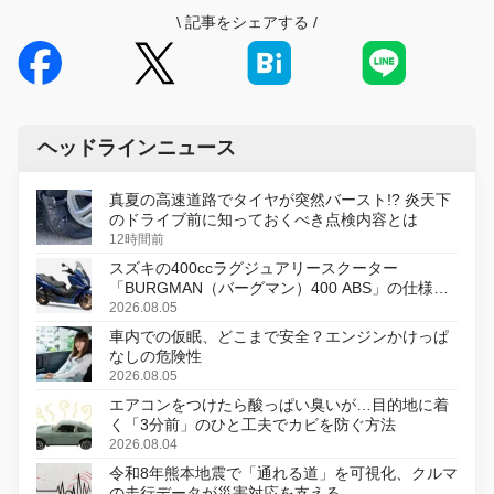
\
記事をシェアする
/
ヘッドラインニュース
真夏の高速道路でタイヤが突然バースト!? 炎天下
のドライブ前に知っておくべき点検内容とは
12時間前
スズキの400ccラグジュアリースクーター
「BURGMAN（バーグマン）400 ABS」の仕様を
変更し、8月18日に発売
2026.08.05
車内での仮眠、どこまで安全？エンジンかけっぱ
なしの危険性
2026.08.05
エアコンをつけたら酸っぱい臭いが…目的地に着
く「3分前」のひと工夫でカビを防ぐ方法
2026.08.04
令和8年熊本地震で「通れる道」を可視化、クルマ
の走行データが災害対応を支える