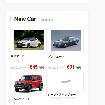
New Car
新車種情報
ＧＲヤリス
プレリュード
トヨタ
ホンダ
845
631
2026.08発売
万円
～
2026.08発売
万円
～
ジープ・アベンジャー
ジムニーノマド
クライスラー・ジープ
スズキ