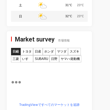
土
31°C
23°C
日
32°C
23°C
Market survey
市場情報
日経
トヨタ
日産
ホンダ
マツダ
スズキ
三菱
いすゞ
SUBARU
日野
ヤマハ発動機
TradingViewですべてのマーケットを追跡