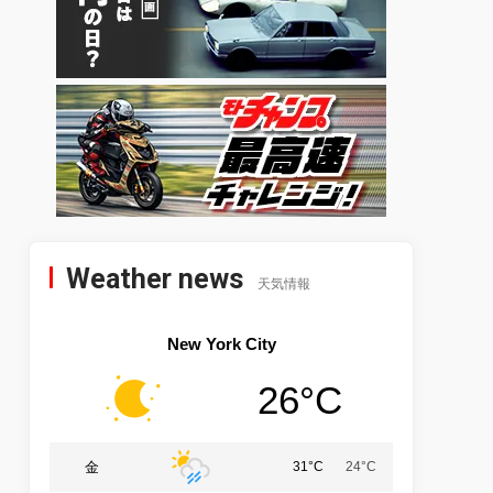
Weather news
天気情報
New York City
26°C
金
31°C
24°C