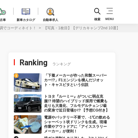
検索
MENU
古車
新車カタログ
自動車求人
ー調でコーディネイト！
【写真・1枚目】【デリカキャンプ2nd 10選】ワイル
Ranking
ランキング
「下着メーカーが作った和製スーパー
カー!?」F1エンジンを積んだジオッ
ト・キャスピタという伝説
トヨタ『ルーミー』がついに弱点克
服!? 待望のハイブリッド採用で燃費も
走りも大進化、フルモデルチェンジ級
の変身で近日登場か!? 【予想CG付き】
電源やバッテリー不要で、-1℃の飲める
シャーベット状ドリンクを生成。現場
作業やアウトドアに「アイススラリー
メーカー」が便利！