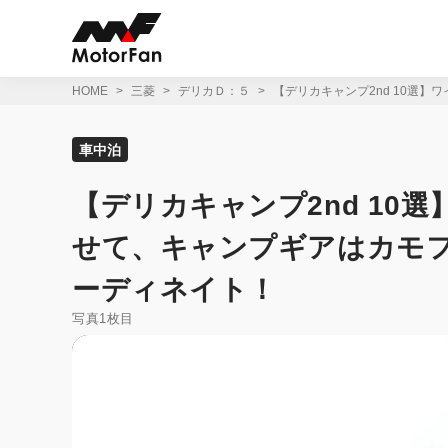
コ
ン
テ
ン
ツ
HOME
三菱
デリカＤ：５
【デリカキャンプ2nd 10選
へ
ス
キ
車中泊
ッ
プ
【デリカキャンプ2nd 10
せて、キャンプギアはカモ
ーディネイト！
写真1枚目