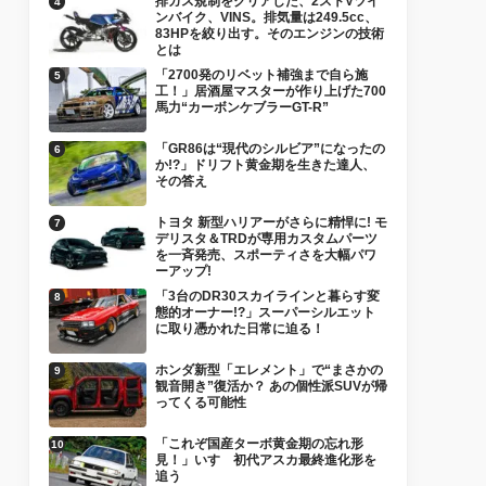
排ガス規制をクリアした、2ストVツイ
ンバイク、VINS。排気量は249.5cc、
83HPを絞り出す。そのエンジンの技術
とは
「2700発のリベット補強まで自ら施
工！」居酒屋マスターが作り上げた700
馬力“カーボンケブラーGT-R”
「GR86は“現代のシルビア”になったの
か!?」ドリフト黄金期を生きた達人、
その答え
トヨタ 新型ハリアーがさらに精悍に! モ
デリスタ＆TRDが専用カスタムパーツ
を一斉発売、スポーティさを大幅パワ
ーアップ!
「3台のDR30スカイラインと暮らす変
態的オーナー!?」スーパーシルエット
に取り憑かれた日常に迫る！
ホンダ新型「エレメント」で“まさかの
観音開き”復活か？ あの個性派SUVが帰
ってくる可能性
「これぞ国産ターボ黄金期の忘れ形
見！」いすゞ初代アスカ最終進化形を
追う