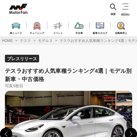
コ
ン
テ
検索
MENU
ン
ツ
へ
車ニュース
チューニング
イベント
中古車
新車カタログ
自動車求人
ス
HOME
テスラ
モデル３
テスラおすすめ人気車種ランキング4選｜モデ
キ
ッ
プ
プレスリリース
テスラおすすめ人気車種ランキング4選｜モデル別
新車・中古価格
写真6枚目