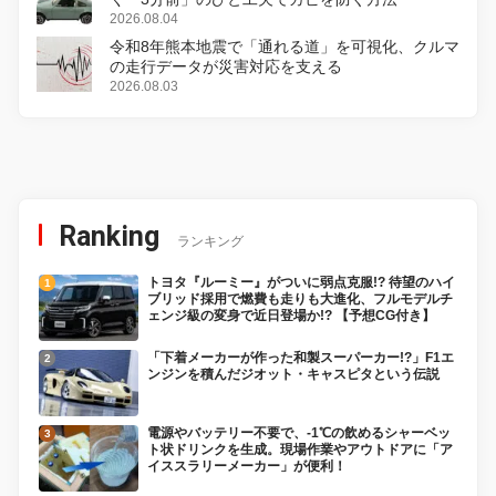
2026.08.04
令和8年熊本地震で「通れる道」を可視化、クルマ
の走行データが災害対応を支える
2026.08.03
Ranking
ランキング
トヨタ『ルーミー』がついに弱点克服!? 待望のハイ
ブリッド採用で燃費も走りも大進化、フルモデルチ
ェンジ級の変身で近日登場か!? 【予想CG付き】
「下着メーカーが作った和製スーパーカー!?」F1エ
ンジンを積んだジオット・キャスピタという伝説
電源やバッテリー不要で、-1℃の飲めるシャーベッ
ト状ドリンクを生成。現場作業やアウトドアに「ア
イススラリーメーカー」が便利！