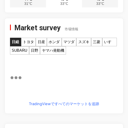
31°C
33°C
33°C
Market survey
市場情報
日経
トヨタ
日産
ホンダ
マツダ
スズキ
三菱
いすゞ
SUBARU
日野
ヤマハ発動機
TradingViewですべてのマーケットを追跡