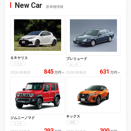
New Car
新車種情報
ＧＲヤリス
プレリュード
トヨタ
ホンダ
845
631
2026.08発売
万円
～
2026.08発売
万円
～
キックス
ジムニーノマド
日産
スズキ
293
300