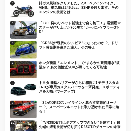
排ガス規制をクリアした、2ストVツインバイク、
VINS。排気量は249.5cc、83HPを絞り出す。その
エンジンの技術とは
「2700発のリベット補強まで自ら施工！」居酒屋マ
スターが作り上げた700馬力“カーボンケブラーGT-
R”
「GR86は“現代のシルビア”になったのか!?」ドリ
フト黄金期を生きた達人、その答え
ホンダ新型「エレメント」で“まさかの観音開き”復
活か？ あの個性派SUVが帰ってくる可能性
トヨタ 新型ハリアーがさらに精悍に! モデリスタ＆
TRDが専用カスタムパーツを一斉発売、スポーティ
さを大幅パワーアップ!
「3台のDR30スカイラインと暮らす変態的オーナ
ー!?」スーパーシルエットに取り憑かれた日常に迫
る！
「”VR38DETTはボアアップできない”を覆す！」最
先端の溶射技術が切り拓くR35GT-Rチューンの未来