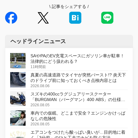
\
記事をシェアする
/
ヘッドラインニュース
SAやPAのEV充電スペースにガソリン車が駐車！
法律的にどう扱われる？
11時間前
真夏の高速道路でタイヤが突然バースト!? 炎天下
のドライブ前に知っておくべき点検内容とは
2026.08.06
スズキの400ccラグジュアリースクーター
「BURGMAN（バーグマン）400 ABS」の仕様を
変更し、8月18日に発売
2026.08.05
車内での仮眠、どこまで安全？エンジンかけっぱ
なしの危険性
2026.08.05
エアコンをつけたら酸っぱい臭いが…目的地に着
く「3分前」のひと工夫でカビを防ぐ方法