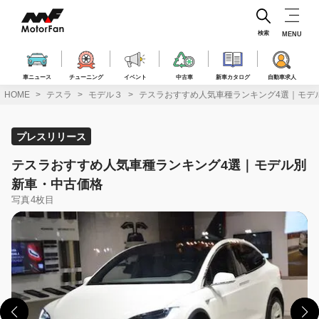
コ
ン
テ
検索
MENU
ン
ツ
へ
車ニュース
チューニング
イベント
中古車
新車カタログ
自動車求人
ス
HOME
テスラ
モデル３
テスラおすすめ人気車種ランキング4選｜モデ
キ
ッ
プ
プレスリリース
テスラおすすめ人気車種ランキング4選｜モデル別
新車・中古価格
写真4枚目