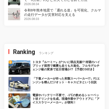
2026.08.04
令和8年熊本地震で「通れる道」を可視化、クルマ
の走行データが災害対応を支える
2026.08.03
Ranking
ランキング
トヨタ『ルーミー』がついに弱点克服!? 待望のハイ
ブリッド採用で燃費も走りも大進化、フルモデルチ
ェンジ級の変身で近日登場か!? 【予想CG付き】
「下着メーカーが作った和製スーパーカー!?」F1エ
ンジンを積んだジオット・キャスピタという伝説
電源やバッテリー不要で、-1℃の飲めるシャーベッ
ト状ドリンクを生成。現場作業やアウトドアに「ア
イススラリーメーカー」が便利！