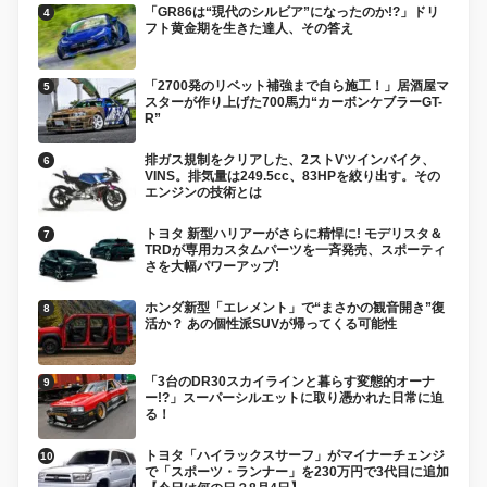
「GR86は“現代のシルビア”になったのか!?」ドリ
フト黄金期を生きた達人、その答え
「2700発のリベット補強まで自ら施工！」居酒屋マ
スターが作り上げた700馬力“カーボンケブラーGT-
R”
排ガス規制をクリアした、2ストVツインバイク、
VINS。排気量は249.5cc、83HPを絞り出す。その
エンジンの技術とは
トヨタ 新型ハリアーがさらに精悍に! モデリスタ＆
TRDが専用カスタムパーツを一斉発売、スポーティ
さを大幅パワーアップ!
ホンダ新型「エレメント」で“まさかの観音開き”復
活か？ あの個性派SUVが帰ってくる可能性
「3台のDR30スカイラインと暮らす変態的オーナ
ー!?」スーパーシルエットに取り憑かれた日常に迫
る！
トヨタ「ハイラックスサーフ」がマイナーチェンジ
で「スポーツ・ランナー」を230万円で3代目に追加