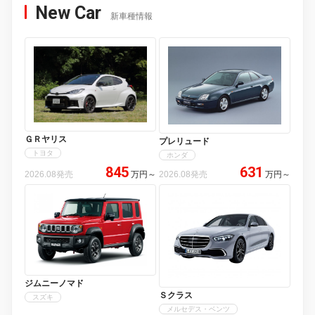
New Car
新車種情報
ＧＲヤリス
プレリュード
トヨタ
ホンダ
845
631
2026.08発売
万円
～
2026.08発売
万円
～
ジムニーノマド
Ｓクラス
スズキ
メルセデス・ベンツ