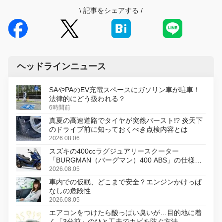
\
記事をシェアする
/
ヘッドラインニュース
SAやPAのEV充電スペースにガソリン車が駐車！
法律的にどう扱われる？
6時間前
真夏の高速道路でタイヤが突然バースト!? 炎天下
のドライブ前に知っておくべき点検内容とは
2026.08.06
スズキの400ccラグジュアリースクーター
「BURGMAN（バーグマン）400 ABS」の仕様を
変更し、8月18日に発売
2026.08.05
車内での仮眠、どこまで安全？エンジンかけっぱ
なしの危険性
2026.08.05
エアコンをつけたら酸っぱい臭いが…目的地に着
く「3分前」のひと工夫でカビを防ぐ方法