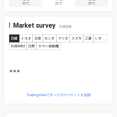
32°C
31°C
33°C
Market survey
市場情報
日経
トヨタ
日産
ホンダ
マツダ
スズキ
三菱
いすゞ
SUBARU
日野
ヤマハ発動機
TradingViewですべてのマーケットを追跡