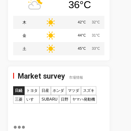
36°C
木
42°C
32°C
金
44°C
31°C
土
45°C
33°C
Market survey
市場情報
日経
トヨタ
日産
ホンダ
マツダ
スズキ
三菱
いすゞ
SUBARU
日野
ヤマハ発動機