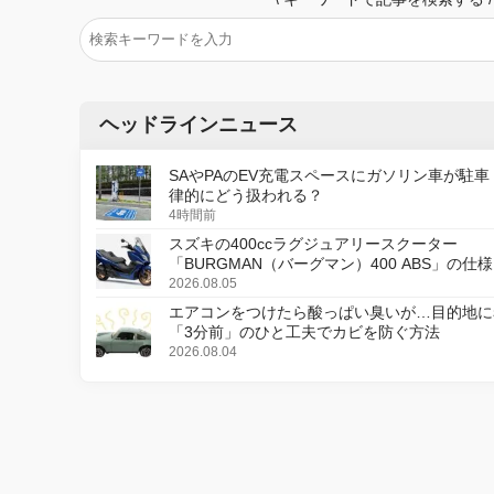
ヘッドラインニュース
SAやPAのEV充電スペースにガソリン車が駐車
律的にどう扱われる？
4時間前
スズキの400ccラグジュアリースクーター
「BURGMAN（バーグマン）400 ABS」の仕
更し、8月18日に発売
2026.08.05
エアコンをつけたら酸っぱい臭いが…目的地に
「3分前」のひと工夫でカビを防ぐ方法
2026.08.04