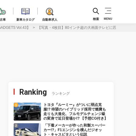
検索
MENU
古車
新車カタログ
自動車求人
ETS Vol.43】
【写真・4枚目】80インチ超の大画面テレビに匹敵する迫力のサウンド
Ranking
ランキング
トヨタ『ルーミー』がついに弱点克
服!? 待望のハイブリッド採用で燃費も
走りも大進化、フルモデルチェンジ級
の変身で近日登場か!? 【予想CG付き】
「下着メーカーが作った和製スーパー
カー!?」F1エンジンを積んだジオッ
ト・キャスピタという伝説