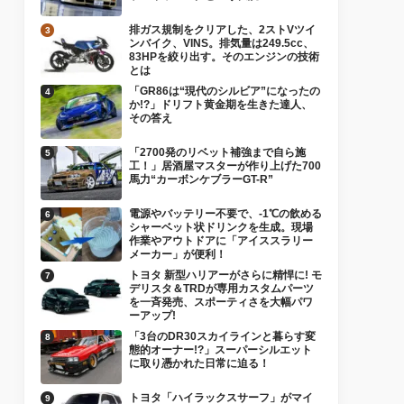
排ガス規制をクリアした、2ストVツイ
ンバイク、VINS。排気量は249.5cc、
83HPを絞り出す。そのエンジンの技術
とは
「GR86は“現代のシルビア”になったの
か!?」ドリフト黄金期を生きた達人、
その答え
「2700発のリベット補強まで自ら施
工！」居酒屋マスターが作り上げた700
馬力“カーボンケブラーGT-R”
電源やバッテリー不要で、-1℃の飲める
シャーベット状ドリンクを生成。現場
作業やアウトドアに「アイススラリー
メーカー」が便利！
トヨタ 新型ハリアーがさらに精悍に! モ
デリスタ＆TRDが専用カスタムパーツ
を一斉発売、スポーティさを大幅パワ
ーアップ!
「3台のDR30スカイラインと暮らす変
態的オーナー!?」スーパーシルエット
に取り憑かれた日常に迫る！
トヨタ「ハイラックスサーフ」がマイ