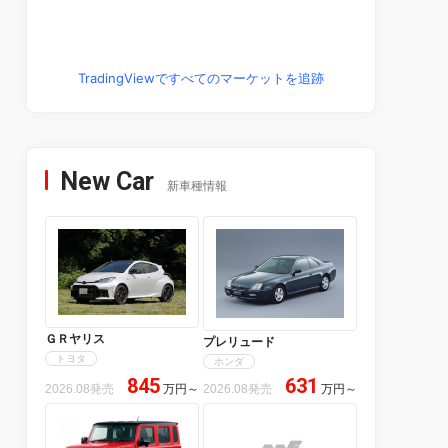
TradingViewですべてのマーケットを追跡
New Car
新車種情報
ＧＲヤリス
プレリュード
トヨタ
ホンダ
845
631
2026.08発売
万円
～
2026.08発売
万円
～