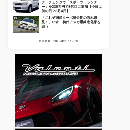
ナーチェンジで「スポーツ・ランナ
ー」を230万円で3代目に追加【今日は
何の日？8月4日】
「これぞ国産ターボ黄金期の忘れ形
見！」いすゞ初代アスカ最終進化形を
追う
最終更新：2026/08/07 12:10