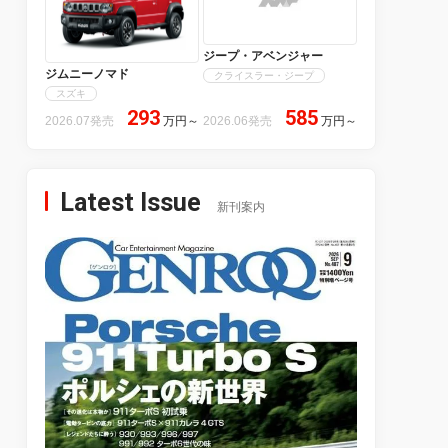
ジープ・アベンジャー
ジムニーノマド
クライスラー・ジープ
スズキ
293
585
2026.07発売
万円
～
2026.06発売
万円
～
Latest Issue
新刊案内