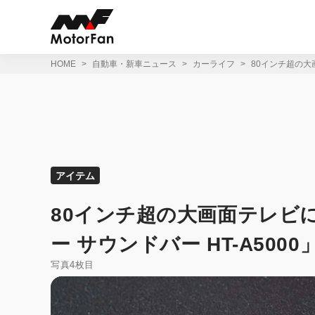
コ
ン
テ
ン
ツ
HOME
自動車・新車ニュース
カーライフ
80インチ超の大画
へ
ス
キ
ッ
プ
アイテム
80インチ超の大画面テレビ
ー サウンドバー HT-A5000」【
写真4枚目