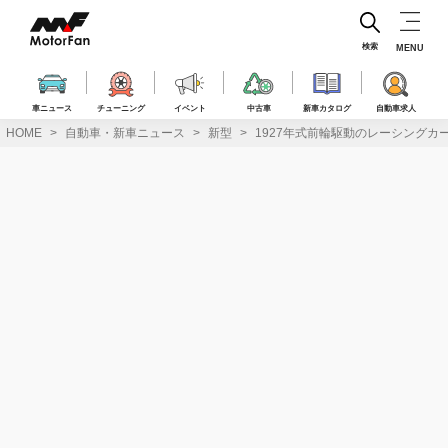
コ
ン
テ
検索
MENU
ン
ツ
へ
車ニュース
チューニング
イベント
中古車
新車カタログ
自動車求人
ス
HOME
自動車・新車ニュース
新型
1927年式前輪駆動のレーシング
キ
ッ
プ