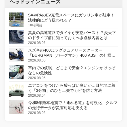
ヘッドラインニュース
SAやPAのEV充電スペースにガソリン車が駐車！
法律的にどう扱われる？
18時間前
真夏の高速道路でタイヤが突然バースト!? 炎天下
のドライブ前に知っておくべき点検内容とは
2026.08.06
スズキの400ccラグジュアリースクーター
「BURGMAN（バーグマン）400 ABS」の仕様を
変更し、8月18日に発売
2026.08.05
車内での仮眠、どこまで安全？エンジンかけっぱ
なしの危険性
2026.08.05
エアコンをつけたら酸っぱい臭いが…目的地に着
く「3分前」のひと工夫でカビを防ぐ方法
2026.08.04
令和8年熊本地震で「通れる道」を可視化、クルマ
の走行データが災害対応を支える
2026.08.03