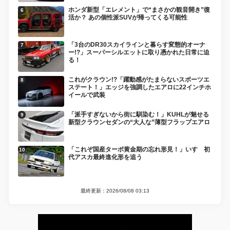
ホンダ新型「エレメント」で“まさかの観音開き”復
活か？ あの個性派SUVが帰ってくる可能性
「3台のDR30スカイラインと暮らす変態的オーナ
ー!?」スーパーシルエットに取り憑かれた日常に迫
る！
これがクラウン!?「躍動感がたまらないスポーツエ
ステート！」エッジを強調したエアロに22インチホ
イールで武装
「派手すぎないから街に馴染む！」KUHLが魅せる
新型クラウンセダンの“大人な”薄型フラップエアロ
「これぞ国産ターボ黄金期の忘れ形見！」いすゞ初
代アスカ最終進化形を追う
最終更新：2026/08/08 03:13