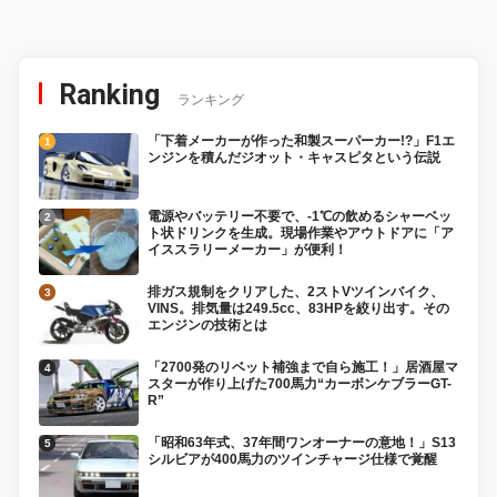
Ranking
ランキング
「下着メーカーが作った和製スーパーカー!?」F1エ
ンジンを積んだジオット・キャスピタという伝説
電源やバッテリー不要で、-1℃の飲めるシャーベッ
ト状ドリンクを生成。現場作業やアウトドアに「ア
イススラリーメーカー」が便利！
排ガス規制をクリアした、2ストVツインバイク、
VINS。排気量は249.5cc、83HPを絞り出す。その
エンジンの技術とは
「2700発のリベット補強まで自ら施工！」居酒屋マ
スターが作り上げた700馬力“カーボンケブラーGT-
R”
「昭和63年式、37年間ワンオーナーの意地！」S13
シルビアが400馬力のツインチャージ仕様で覚醒