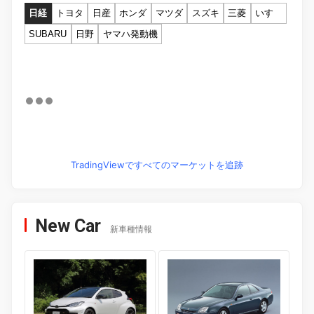
日経
トヨタ
日産
ホンダ
マツダ
スズキ
三菱
いすゞ
SUBARU
日野
ヤマハ発動機
TradingViewですべてのマーケットを追跡
New Car
新車種情報