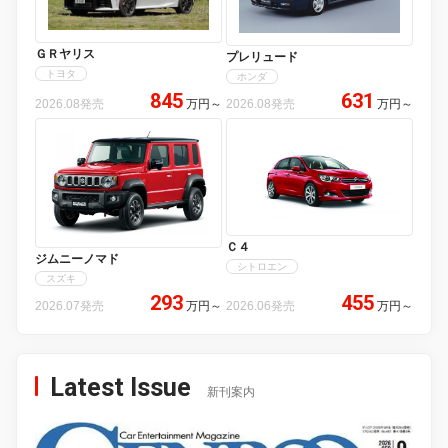
ＧＲヤリス
プレリュード
トヨタ
ホンダ
845
631
2026.08発売
万円
～
2026.08発売
万円
～
Ｃ４
ジムニーノマド
シトロエン
スズキ
293
455
2026.07発売
万円
～
2026.06発売
万円
～
Latest Issue
新刊案内