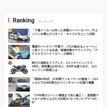
Ranking
ランキング
「下着メーカーが作った和製スーパーカー!?」F1エ
ンジンを積んだジオット・キャスピタという伝説
電源やバッテリー不要で、-1℃の飲めるシャーベッ
ト状ドリンクを生成。現場作業やアウトドアに「ア
イススラリーメーカー」が便利！
排ガス規制をクリアした、2ストVツインバイク、
VINS。排気量は249.5cc、83HPを絞り出す。その
エンジンの技術とは
「昭和63年式、37年間ワンオーナーの意地！」S13
シルビアが400馬力のツインチャージ仕様で覚醒
「2700発のリベット補強まで自ら施工！」居酒屋マ
スターが作り上げた700馬力“カーボンケブラーGT-
R”