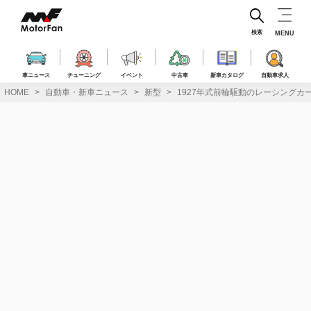
コ
ン
テ
検索
MENU
ン
ツ
へ
車ニュース
チューニング
イベント
中古車
新車カタログ
自動車求人
ス
HOME
自動車・新車ニュース
新型
1927年式前輪駆動のレーシング
キ
ッ
プ