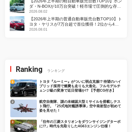
【2026年上半期の軽自動車販売台数TOP10】ホン
ダ・N-BOXが10万台突破！軽市場で圧倒的な存在
感
2026.08.02
【2026年上半期の普通自動車販売台数TOP10】ト
ヨタ・ヤリスが7万台超で首位獲得！2位から4位
はわずか859台差
2026.08.01
Ranking
ランキング
トヨタ『ルーミー』がついに弱点克服!? 待望のハイ
ブリッド採用で燃費も走りも大進化、フルモデルチ
ェンジ級の変身で近日登場か!? 【予想CG付き】
航空自衛隊、謎の未確認大型ミサイルを搭載しテス
ト飛行。「25式地対艦誘導弾」空中発射型が初めて
姿を見せた！
「往年の三菱スタリオンをダウンサイジングターボ
に!?」時代を先取りした4G63エンジン仕様！