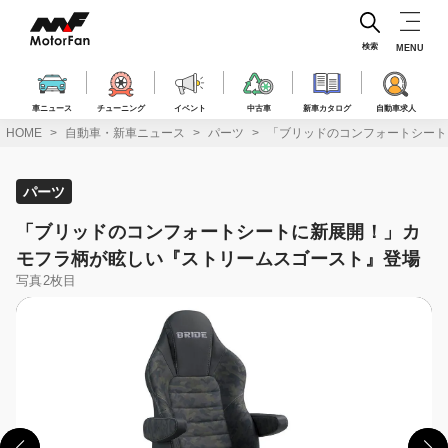
コ
ン
テ
検索
MENU
ン
ツ
へ
車ニュース
チューニング
イベント
中古車
新車カタログ
自動車求人
ス
HOME
自動車・新車ニュース
パーツ
「ブリッドのコンフォートシート
キ
ッ
プ
パーツ
「ブリッドのコンフォートシートに新展開！」カ
モフラ柄が眩しい『ストリームスゴースト』登場
写真2枚目