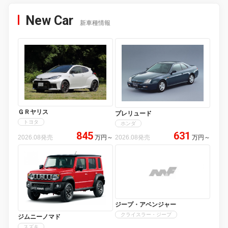
New Car
新車種情報
ＧＲヤリス
プレリュード
トヨタ
ホンダ
845
631
2026.08発売
万円
～
2026.08発売
万円
～
ジープ・アベンジャー
クライスラー・ジープ
ジムニーノマド
スズキ