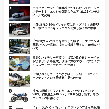
これがクラウン!?「躍動感がたまらないスポーツエ
ステート！」エッジを強調したエアロに22インチホ
イールで武装
「気づけば430セドリック沼にドップリ！」最終型
ターボブロアムをシャコタンで愛し抜く男の物語
「壊れないハコスカを目指した結果…」エアコン＆
電動パワステ完備、旧車の常識を覆すGT-R仕様のす
べて
電源やバッテリー不要で、-1℃の飲めるシャーベッ
ト状ドリンクを生成。現場作業やアウトドアに「ア
イススラリーメーカー」が便利！
「遊び尽くして、そのまま寝る。」軽トラ×エアル
ーフテントという最適解、見つけた!!
排ガス規制をクリアした、2ストVツインバイク、
VINS。排気量は249.5cc、83HPを絞り出す。その
エンジンの技術とは
『オーラがハンパない！』アグレッシブさも高級感