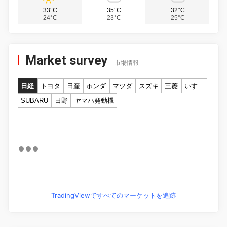
33°C
35°C
32°C
24°C
23°C
25°C
Market survey
市場情報
日経
トヨタ
日産
ホンダ
マツダ
スズキ
三菱
いすゞ
SUBARU
日野
ヤマハ発動機
TradingViewですべてのマーケットを追跡