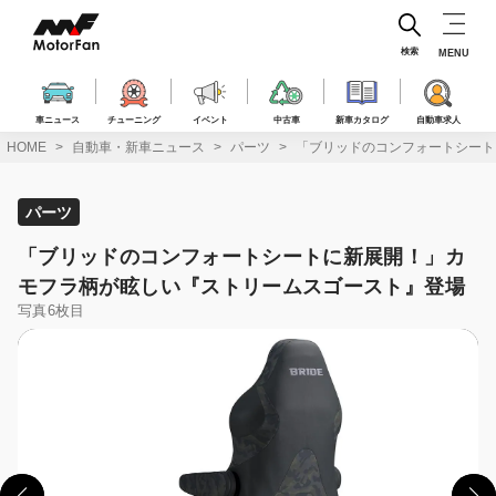
コ
ン
テ
検索
MENU
ン
ツ
へ
車ニュース
チューニング
イベント
中古車
新車カタログ
自動車求人
ス
HOME
自動車・新車ニュース
パーツ
「ブリッドのコンフォートシート
キ
ッ
プ
パーツ
「ブリッドのコンフォートシートに新展開！」カ
モフラ柄が眩しい『ストリームスゴースト』登場
写真6枚目