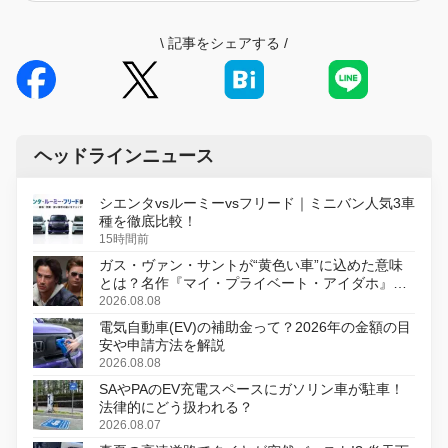
\
記事をシェアする
/
ヘッドラインニュース
シエンタvsルーミーvsフリード｜ミニバン人気3車
種を徹底比較！
15時間前
ガス・ヴァン・サントが“黄色い車”に込めた意味
とは？名作『マイ・プライベート・アイダホ』が
初のデジタルリマスター版で復活
2026.08.08
電気自動車(EV)の補助金って？2026年の金額の目
安や申請方法を解説
2026.08.08
SAやPAのEV充電スペースにガソリン車が駐車！
法律的にどう扱われる？
2026.08.07