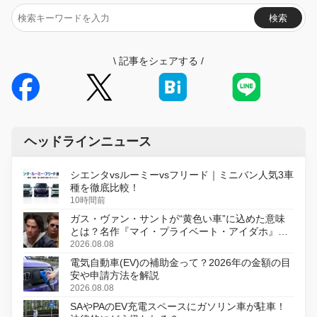
検索
\
記事をシェアする
/
ヘッドラインニュース
シエンタvsルーミーvsフリード｜ミニバン人気3車
種を徹底比較！
10時間前
ガス・ヴァン・サントが“黄色い車”に込めた意味
とは？名作『マイ・プライベート・アイダホ』が
初のデジタルリマスター版で復活
2026.08.08
電気自動車(EV)の補助金って？2026年の金額の目
安や申請方法を解説
2026.08.08
SAやPAのEV充電スペースにガソリン車が駐車！