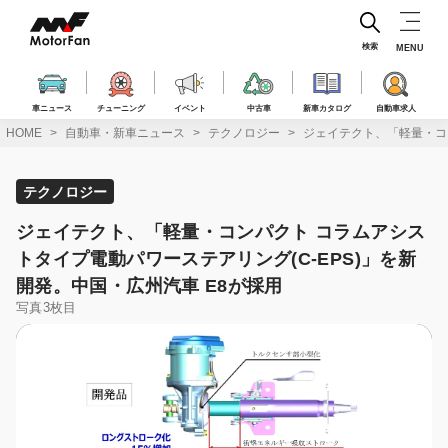
コ
ン
テ
検索
MENU
ン
ツ
へ
車ニュース
チューニング
イベント
中古車
新車カタログ
自動車求人
ス
HOME
自動車・新車ニュース
テクノロジー
ジェイテクト、「軽量・コン
キ
ッ
プ
テクノロジー
ジェイテクト、「軽量・コンパクト コラムアシス
トタイプ電動パワーステアリング(C-EPS)」を新
開発。中国・広州汽車 E8が採用
写真3枚目