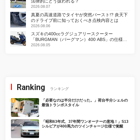
法律的にどう扱われる？
2026.08.07
真夏の高速道路でタイヤが突然バースト!? 炎天下
のドライブ前に知っておくべき点検内容とは
2026.08.06
スズキの400ccラグジュアリースクーター
「BURGMAN（バーグマン）400 ABS」の仕様を
変更し、8月18日に発売
2026.08.05
Ranking
ランキング
「必要なのは半分だけだった。」荷台半分シェルの
最強トランポスタイル
「昭和63年式、37年間ワンオーナーの意地！」S13
シルビアが400馬力のツインチャージ仕様で覚醒