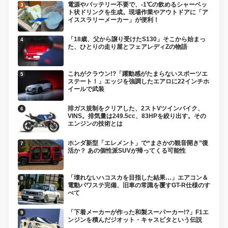
電源やバッテリー不要で、-1℃の飲めるシャーベッ
ト状ドリンクを生成。現場作業やアウトドアに「ア
イススラリーメーカー」が便利！
「18歳、父から譲り受けたS130」そこから始まっ
た、ひとりの走り屋とフェアレディZの物語
これがクラウン!?「躍動感がたまらないスポーツエ
ステート！」エッジを強調したエアロに22インチホ
イールで武装
排ガス規制をクリアした、2ストVツインバイク、
VINS。排気量は249.5cc、83HPを絞り出す。その
エンジンの技術とは
ホンダ新型「エレメント」で“まさかの観音開き”復
活か？ あの個性派SUVが帰ってくる可能性
「壊れないハコスカを目指した結果…」エアコン＆
電動パワステ完備、旧車の常識を覆すGT-R仕様のす
べて
「下着メーカーが作った和製スーパーカー!?」F1エ
ンジンを積んだジオット・キャスピタという伝説