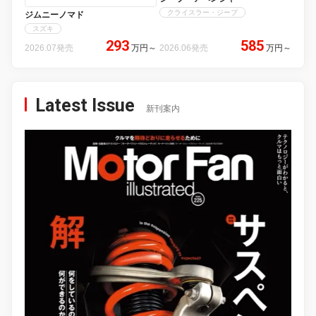
クライスラー・ジープ
ジムニーノマド
スズキ
293
585
2026.07発売
万円
～
2026.06発売
万円
～
Latest Issue
新刊案内