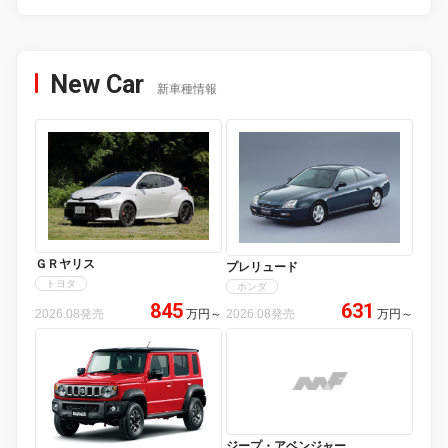
New Car
新車種情報
ＧＲヤリス
プレリュード
トヨタ
ホンダ
845
631
2026.08発売
万円
～
2026.08発売
万円
～
ジープ・アベンジャー