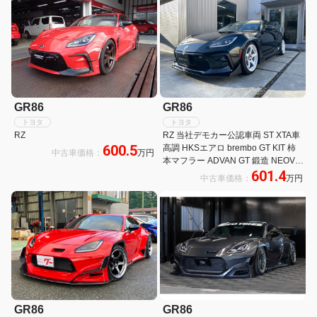
GR86
GR86
トヨタ
トヨタ
RZ
RZ 当社デモカー公認車両 ST XTA車
600.5
高調 HKSエアロ brembo GT KIT 柿
中古車価格：
万円
本マフラー ADVAN GT 鍛造 NEOVA
601.4
AD09 ALPINE 9型ナビ RECARO2脚
中古車価格：
万円
GR86
GR86