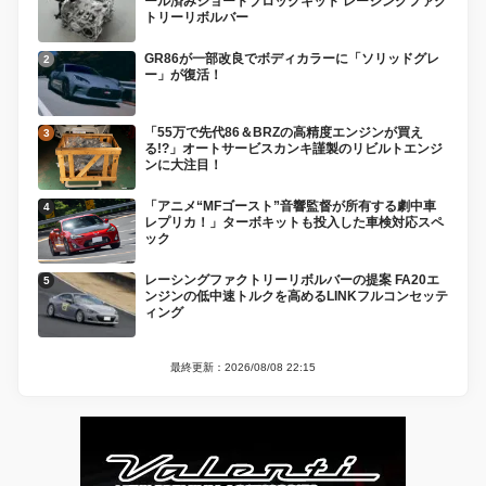
ール済みショートブロックキット レーシングファク
トリーリボルバー
GR86が一部改良でボディカラーに「ソリッドグレ
ー」が復活！
「55万で先代86＆BRZの高精度エンジンが買え
る!?」オートサービスカンキ謹製のリビルトエンジ
ンに大注目！
「アニメ“MFゴースト”音響監督が所有する劇中車
レプリカ！」ターボキットも投入した車検対応スペ
ック
レーシングファクトリーリボルバーの提案 FA20エ
ンジンの低中速トルクを高めるLINKフルコンセッテ
ィング
最終更新：2026/08/08 22:15