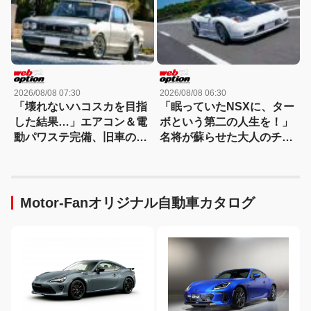
2026/08/08 07:30
2026/08/08 06:30
「壊れないハコスカを目指
「眠っていたNSXに、ター
した結果…」エアコン＆電
ボという第二の人生を！」
動パワステ完備、旧車の常
名将が蘇らせた大人のチュ
識を覆すGT-R仕様のすべて
ーンドに迫る
Motor-Fanオリジナル自動車カタログ