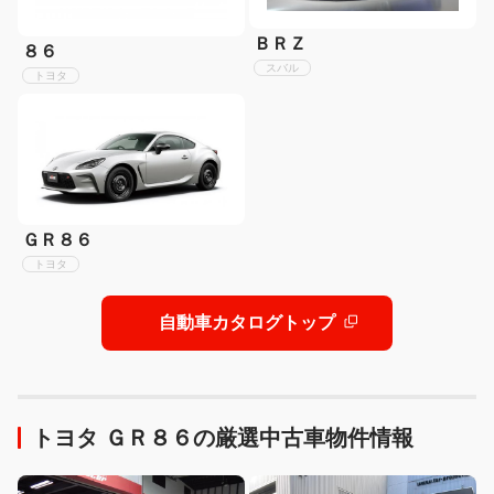
ＢＲＺ
８６
スバル
トヨタ
ＧＲ８６
トヨタ
自動車カタログトップ
トヨタ ＧＲ８６の厳選中古車物件情報