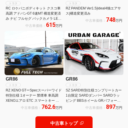
トヨタ
トヨタ
RC ロケバニボディキット クスコ車
RZ PANDEM Ver1.5|ideal4独エアサ
高調 アドバンGT 6速MT 構造変更済
ス|構造変更済み
748
み ナビ フルセグ バックカメラ LED
中古車価格：
万円
615
ヘッドライト
中古車価格：
万円
GR86
GR86
トヨタ
トヨタ
RZ XENO GTーSpecスーパーワイド
SZ SARD特別仕様コンプリートカー
特別仕様 1オーナー 禁煙車 車高調
1台限定 SARDダンパー SARDラッ
XENOエアロ ETC スマートキー 純
ピング BBSホイール GRパフォーマ
762.6
897
正メモリーナビ フルセグTV LEDヘ
ンスソフトウェア書換済み
中古車価格：
万円
中古車価格：
万円
ッドライト 18インチAW ドライブレ
コーダ
中古車トップ