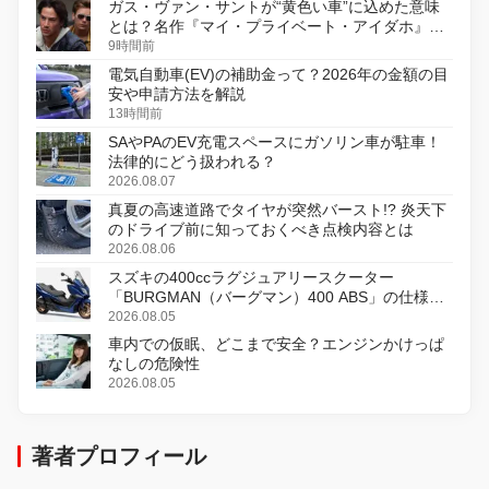
ガス・ヴァン・サントが“黄色い車”に込めた意味
とは？名作『マイ・プライベート・アイダホ』が
初のデジタルリマスター版で復活
9時間前
電気自動車(EV)の補助金って？2026年の金額の目
安や申請方法を解説
13時間前
SAやPAのEV充電スペースにガソリン車が駐車！
法律的にどう扱われる？
2026.08.07
真夏の高速道路でタイヤが突然バースト!? 炎天下
のドライブ前に知っておくべき点検内容とは
2026.08.06
スズキの400ccラグジュアリースクーター
「BURGMAN（バーグマン）400 ABS」の仕様を
変更し、8月18日に発売
2026.08.05
車内での仮眠、どこまで安全？エンジンかけっぱ
なしの危険性
2026.08.05
著者プロフィール