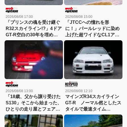
2026/08/08 17:00
2026/08/08 15:00
「プリンスの魂を受け継ぐ
「JTCCへの憧れを形
R32スカイライン!?」4ドア
に！」パールレッドに染め
GT-R空白の30年を埋めた
上げた超ワイドなCL1アコ
『GTB-4』という存在
ードユーロRの美学
2026/08/08 13:00
2026/08/08 12:10
「18歳、父から譲り受けた
マインズR34スカイライン
S130」そこから始まった、
GT-R ノーマル然としたス
ひとりの走り屋とフェアレ
タイルで最速タイム
ディZの物語
Playbackチューニングヒー
ローズ