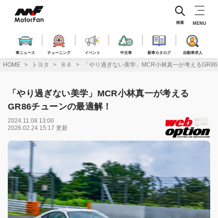
コ
ン
テ
検索
MENU
ン
ツ
へ
車ニュース
チューニング
イベント
中古車
新車カタログ
自動車求人
ス
HOME
トヨタ
８６
「やり過ぎない美学」MCR小林真一が考えるGR8
キ
ッ
プ
「やり過ぎない美学」MCR小林真一が考える
GR86チューンの最適解！
2024.11.08 13:00
2026.02.24 15:17 更新