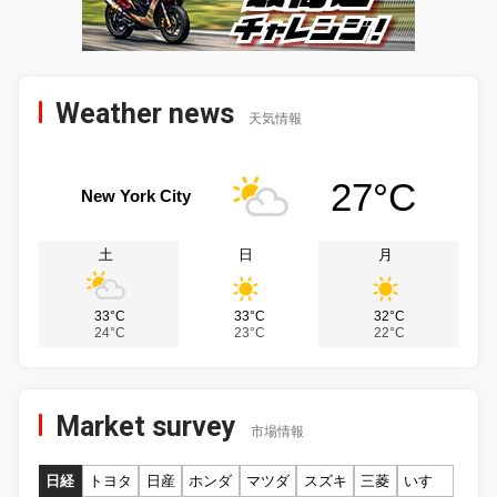
Weather news
天気情報
27°C
New York City
土
日
月
33°C
33°C
32°C
24°C
23°C
22°C
Market survey
市場情報
日経
トヨタ
日産
ホンダ
マツダ
スズキ
三菱
いすゞ