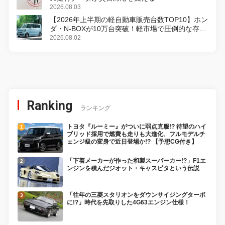
2026.08.03
【2026年上半期の軽自動車販売台数TOP10】ホン
ダ・N-BOXが10万台突破！軽市場で圧倒的な存在
感
2026.08.02
Ranking
ランキング
トヨタ『ルーミー』がついに弱点克服!? 待望のハイ
ブリッド採用で燃費も走りも大進化、フルモデルチ
ェンジ級の変身で近日登場か!? 【予想CG付き】
「下着メーカーが作った和製スーパーカー!?」F1エ
ンジンを積んだジオット・キャスピタという伝説
「往年の三菱スタリオンをダウンサイジングターボ
に!?」時代を先取りした4G63エンジン仕様！