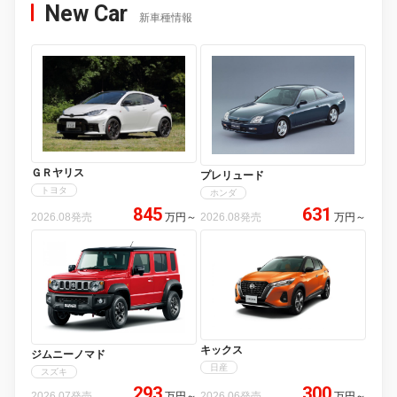
New Car
新車種情報
ＧＲヤリス
プレリュード
トヨタ
ホンダ
845
631
2026.08発売
万円
～
2026.08発売
万円
～
キックス
ジムニーノマド
日産
スズキ
293
300
2026.07発売
万円
～
2026.06発売
万円
～