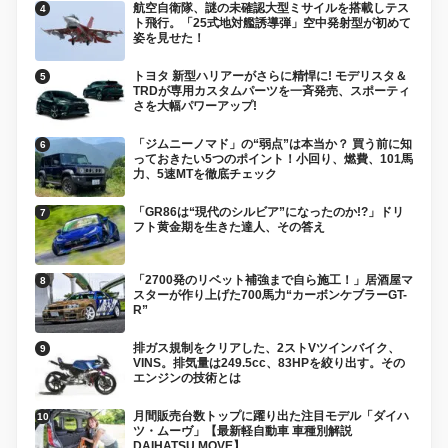
航空自衛隊、謎の未確認大型ミサイルを搭載しテス
ト飛行。「25式地対艦誘導弾」空中発射型が初めて
姿を見せた！
トヨタ 新型ハリアーがさらに精悍に! モデリスタ＆
TRDが専用カスタムパーツを一斉発売、スポーティ
さを大幅パワーアップ!
「ジムニーノマド」の“弱点”は本当か？ 買う前に知
っておきたい5つのポイント！小回り、燃費、101馬
力、5速MTを徹底チェック
「GR86は“現代のシルビア”になったのか!?」ドリ
フト黄金期を生きた達人、その答え
「2700発のリベット補強まで自ら施工！」居酒屋マ
スターが作り上げた700馬力“カーボンケブラーGT-
R”
排ガス規制をクリアした、2ストVツインバイク、
VINS。排気量は249.5cc、83HPを絞り出す。その
エンジンの技術とは
月間販売台数トップに躍り出た注目モデル「ダイハ
ツ・ムーヴ」【最新軽自動車 車種別解説
DAIHATSU MOVE】