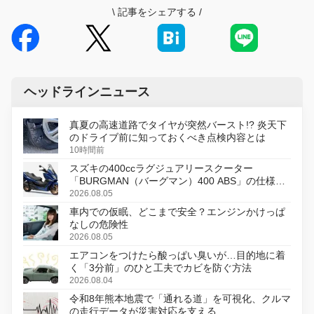
\
記事をシェアする
/
ヘッドラインニュース
真夏の高速道路でタイヤが突然バースト!? 炎天下
のドライブ前に知っておくべき点検内容とは
10時間前
スズキの400ccラグジュアリースクーター
「BURGMAN（バーグマン）400 ABS」の仕様を
変更し、8月18日に発売
2026.08.05
車内での仮眠、どこまで安全？エンジンかけっぱ
なしの危険性
2026.08.05
エアコンをつけたら酸っぱい臭いが…目的地に着
く「3分前」のひと工夫でカビを防ぐ方法
2026.08.04
令和8年熊本地震で「通れる道」を可視化、クルマ
の走行データが災害対応を支える