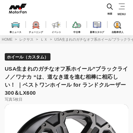
コ
ン
テ
検索
MENU
ン
ツ
へ
車ニュース
チューニング
イベント
中古車
新車カタログ
自動車求人
ス
HOME
レクサス
ＬＸ
USA生まれのガチなオフ系ホイール”ブラックライノ
キ
ッ
プ
ホイール（カスタム）
USA生まれのガチなオフ系ホイール”ブラックライ
ノ／ワナカ “は、道なき道を進む相棒に相応し
い！ ｜ベストワンホイール for ランドクルーザー
300＆LX600
写真5枚目