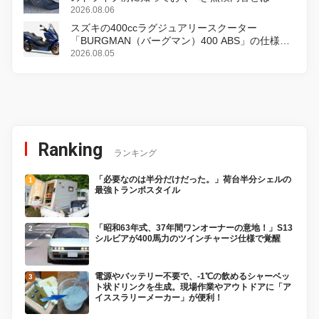
2026.08.06
スズキの400ccラグジュアリースクーター
「BURGMAN（バーグマン）400 ABS」の仕様を
変更し、8月18日に発売
2026.08.05
Ranking
ランキング
「必要なのは半分だけだった。」荷台半分シェルの
最強トランポスタイル
「昭和63年式、37年間ワンオーナーの意地！」S13
シルビアが400馬力のツインチャージ仕様で覚醒
電源やバッテリー不要で、-1℃の飲めるシャーベッ
ト状ドリンクを生成。現場作業やアウトドアに「ア
イススラリーメーカー」が便利！