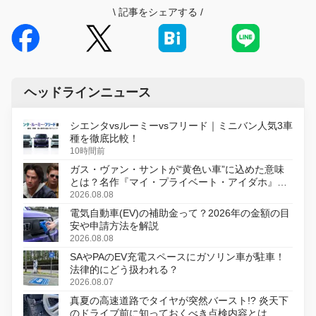
\
記事をシェアする
/
ヘッドラインニュース
シエンタvsルーミーvsフリード｜ミニバン人気3車
種を徹底比較！
10時間前
ガス・ヴァン・サントが“黄色い車”に込めた意味
とは？名作『マイ・プライベート・アイダホ』が
初のデジタルリマスター版で復活
2026.08.08
電気自動車(EV)の補助金って？2026年の金額の目
安や申請方法を解説
2026.08.08
SAやPAのEV充電スペースにガソリン車が駐車！
法律的にどう扱われる？
2026.08.07
真夏の高速道路でタイヤが突然バースト!? 炎天下
のドライブ前に知っておくべき点検内容とは