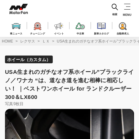
コ
ン
テ
検索
MENU
ン
ツ
へ
車ニュース
チューニング
イベント
中古車
新車カタログ
自動車求人
ス
HOME
レクサス
ＬＸ
USA生まれのガチなオフ系ホイール”ブラックライノ
キ
ッ
プ
ホイール（カスタム）
USA生まれのガチなオフ系ホイール”ブラックライ
ノ／ワナカ “は、道なき道を進む相棒に相応し
い！ ｜ベストワンホイール for ランドクルーザー
300＆LX600
写真9枚目