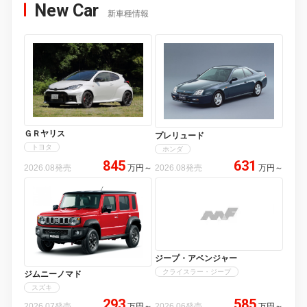
New Car
新車種情報
ＧＲヤリス
プレリュード
トヨタ
ホンダ
845
631
2026.08発売
万円
～
2026.08発売
万円
～
ジープ・アベンジャー
クライスラー・ジープ
ジムニーノマド
スズキ
293
585
2026.07発売
万円
～
2026.06発売
万円
～