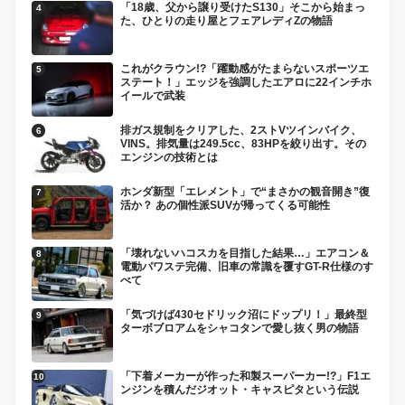
「18歳、父から譲り受けたS130」そこから始まっ
た、ひとりの走り屋とフェアレディZの物語
これがクラウン!?「躍動感がたまらないスポーツエ
ステート！」エッジを強調したエアロに22インチホ
イールで武装
排ガス規制をクリアした、2ストVツインバイク、
VINS。排気量は249.5cc、83HPを絞り出す。その
エンジンの技術とは
ホンダ新型「エレメント」で“まさかの観音開き”復
活か？ あの個性派SUVが帰ってくる可能性
「壊れないハコスカを目指した結果…」エアコン＆
電動パワステ完備、旧車の常識を覆すGT-R仕様のす
べて
「気づけば430セドリック沼にドップリ！」最終型
ターボブロアムをシャコタンで愛し抜く男の物語
「下着メーカーが作った和製スーパーカー!?」F1エ
ンジンを積んだジオット・キャスピタという伝説