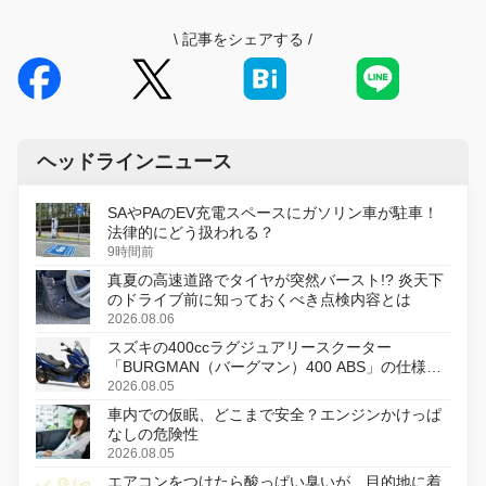
\
記事をシェアする
/
ヘッドラインニュース
SAやPAのEV充電スペースにガソリン車が駐車！
法律的にどう扱われる？
9時間前
真夏の高速道路でタイヤが突然バースト!? 炎天下
のドライブ前に知っておくべき点検内容とは
2026.08.06
スズキの400ccラグジュアリースクーター
「BURGMAN（バーグマン）400 ABS」の仕様を
変更し、8月18日に発売
2026.08.05
車内での仮眠、どこまで安全？エンジンかけっぱ
なしの危険性
2026.08.05
エアコンをつけたら酸っぱい臭いが…目的地に着