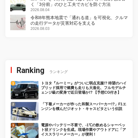
く「3分前」のひと工夫でカビを防ぐ方法
2026.08.04
令和8年熊本地震で「通れる道」を可視化、クルマ
の走行データが災害対応を支える
2026.08.03
Ranking
ランキング
トヨタ『ルーミー』がついに弱点克服!? 待望のハイ
ブリッド採用で燃費も走りも大進化、フルモデルチ
ェンジ級の変身で近日登場か!? 【予想CG付き】
「下着メーカーが作った和製スーパーカー!?」F1エ
ンジンを積んだジオット・キャスピタという伝説
電源やバッテリー不要で、-1℃の飲めるシャーベッ
ト状ドリンクを生成。現場作業やアウトドアに「ア
イススラリーメーカー」が便利！