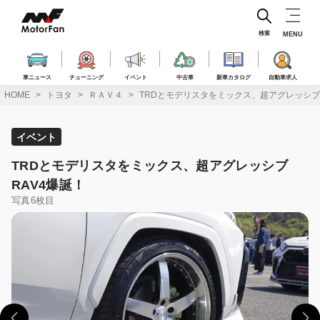
コ
ン
テ
検索
MENU
ン
ツ
へ
車ニュース
チューニング
イベント
中古車
新車カタログ
自動車求人
ス
HOME
トヨタ
ＲＡＶ４
TRDとモデリスタをミックス、超アグレッシブ
キ
ッ
プ
イベント
TRDとモデリスタをミックス、超アグレッシブ
RAV4爆誕！
写真6枚目