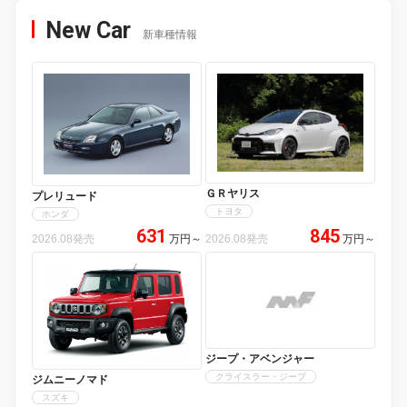
New Car
新車種情報
ＧＲヤリス
プレリュード
トヨタ
ホンダ
631
845
2026.08発売
万円
～
2026.08発売
万円
～
ジープ・アベンジャー
クライスラー・ジープ
ジムニーノマド
スズキ