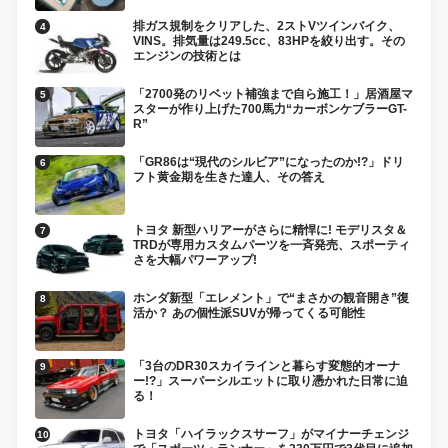
排ガス規制をクリアした、2ストVツインバイク、
VINS。排気量は249.5cc、83HPを絞り出す。その
エンジンの技術とは
「2700発のリベット補強まで自ら施工！」居酒屋マ
スターが作り上げた700馬力“カーボンケブラーGT-
R”
「GR86は“現代のシルビア”になったのか!?」ドリ
フト黄金期を生きた達人、その答え
トヨタ 新型ハリアーがさらに精悍に! モデリスタ＆
TRDが専用カスタムパーツを一斉発売、スポーティ
さを大幅パワーアップ!
ホンダ新型「エレメント」で“まさかの観音開き”復
活か？ あの個性派SUVが帰ってくる可能性
「3台のDR30スカイラインと暮らす変態的オーナ
ー!?」スーパーシルエットに取り憑かれた日常に迫
る！
トヨタ「ハイラックスサーフ」がマイナーチェンジ