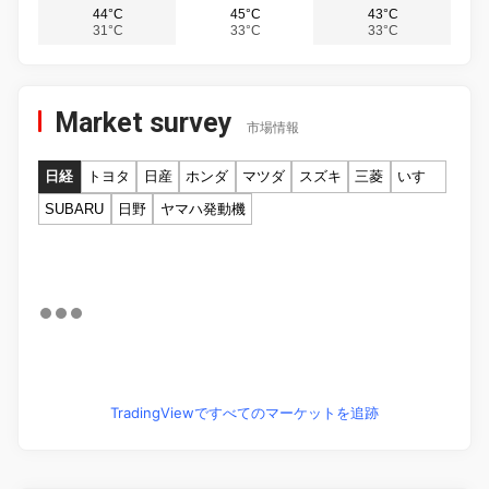
44°C
45°C
43°C
31°C
33°C
33°C
Market survey
市場情報
日経
トヨタ
日産
ホンダ
マツダ
スズキ
三菱
いすゞ
SUBARU
日野
ヤマハ発動機
TradingViewですべてのマーケットを追跡