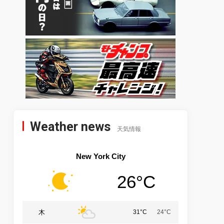
Weather news
天気情報
New York City
26°C
木
31°C
24°C