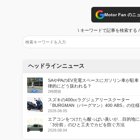
Motor Fan 
\
キーワードで記事を検索する
/
ヘッドラインニュース
SAやPAのEV充電スペースにガソリン車が駐車
律的にどう扱われる？
2時間前
スズキの400ccラグジュアリースクーター
「BURGMAN（バーグマン）400 ABS」の仕
更し、8月18日に発売
2026.08.05
エアコンをつけたら酸っぱい臭いが…目的地に
「3分前」のひと工夫でカビを防ぐ方法
2026.08.04