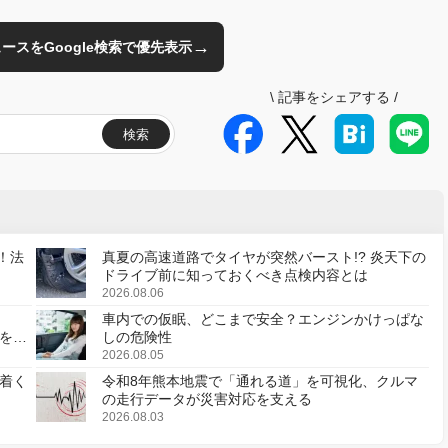
→
のニュースをGoogle検索で優先表示
\
記事をシェアする
/
検索
！法
真夏の高速道路でタイヤが突然バースト!? 炎天下の
ドライブ前に知っておくべき点検内容とは
2026.08.06
車内での仮眠、どこまで安全？エンジンかけっぱな
様を変
しの危険性
2026.08.05
着く
令和8年熊本地震で「通れる道」を可視化、クルマ
の走行データが災害対応を支える
2026.08.03