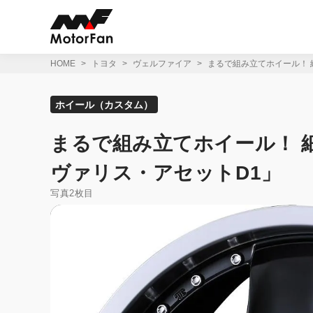
コ
ン
テ
ン
ツ
HOME
トヨタ
ヴェルファイア
まるで組み立てホイール！ 
へ
ス
キ
ホイール（カスタム）
ッ
プ
まるで組み立てホイール！ 
ヴァリス・アセットD1」
写真2枚目