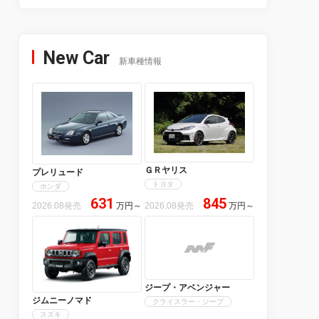
New Car
新車種情報
ＧＲヤリス
プレリュード
トヨタ
ホンダ
631
845
2026.08発売
万円
～
2026.08発売
万円
～
ジープ・アベンジャー
ジムニーノマド
クライスラー・ジープ
スズキ