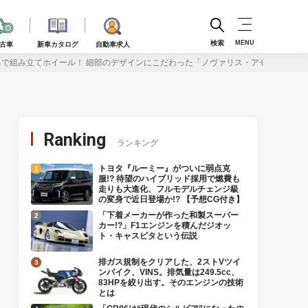
検索
MENU
古車
新車カタログ
自動車求人
るで組み立てホイール！ 細部のデザインにこだわった「ノヴァリス・アセットD1」
Ranking
ランキング
トヨタ『ルーミー』がついに弱点克
服!? 待望のハイブリッド採用で燃費も
走りも大進化、フルモデルチェンジ級
の変身で近日登場か!? 【予想CG付き】
「下着メーカーが作った和製スーパー
カー!?」F1エンジンを積んだジオッ
ト・キャスピタという伝説
排ガス規制をクリアした、2ストVツイ
ンバイク、VINS。排気量は249.5cc、
83HPを絞り出す。そのエンジンの技術
とは