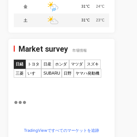
金
31°C
24°C
土
31°C
23°C
Market survey
市場情報
日経
トヨタ
日産
ホンダ
マツダ
スズキ
三菱
いすゞ
SUBARU
日野
ヤマハ発動機
TradingViewですべてのマーケットを追跡