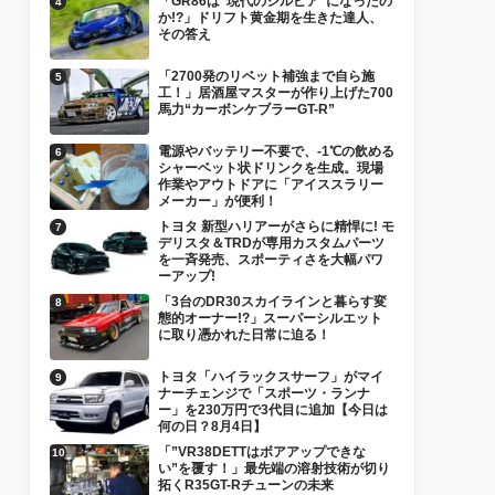
「GR86は“現代のシルビア”になったの
か!?」ドリフト黄金期を生きた達人、
その答え
「2700発のリベット補強まで自ら施
工！」居酒屋マスターが作り上げた700
馬力“カーボンケブラーGT-R”
電源やバッテリー不要で、-1℃の飲める
シャーベット状ドリンクを生成。現場
作業やアウトドアに「アイススラリー
メーカー」が便利！
トヨタ 新型ハリアーがさらに精悍に! モ
デリスタ＆TRDが専用カスタムパーツ
を一斉発売、スポーティさを大幅パワ
ーアップ!
「3台のDR30スカイラインと暮らす変
態的オーナー!?」スーパーシルエット
に取り憑かれた日常に迫る！
トヨタ「ハイラックスサーフ」がマイ
ナーチェンジで「スポーツ・ランナ
ー」を230万円で3代目に追加【今日は
何の日？8月4日】
「”VR38DETTはボアアップできな
い”を覆す！」最先端の溶射技術が切り
拓くR35GT-Rチューンの未来