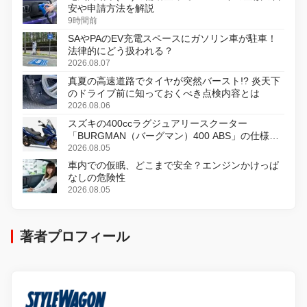
安や申請方法を解説
9時間前
SAやPAのEV充電スペースにガソリン車が駐車！
法律的にどう扱われる？
2026.08.07
真夏の高速道路でタイヤが突然バースト!? 炎天下
のドライブ前に知っておくべき点検内容とは
2026.08.06
スズキの400ccラグジュアリースクーター
「BURGMAN（バーグマン）400 ABS」の仕様を
変更し、8月18日に発売
2026.08.05
車内での仮眠、どこまで安全？エンジンかけっぱ
なしの危険性
2026.08.05
著者プロフィール