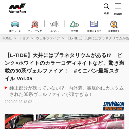
コ
ン
テ
検索
MENU
ン
ツ
へ
車ニュース
チューニング
イベント
中古車
新車カタログ
自動車求人
ス
HOME
トヨタ
ヴェルファイア
【L-TIDE】天井にはプラネタリウムが
キ
ッ
プ
【L-TIDE】天井にはプラネタリウムがある!? ピ
ンク×ホワイトのカラーコディネイトなど、驚き満
載の30系ヴェルファイア！ #ミニバン最新スタ
イル Vol.05
純正部分が残っていない!? 内外装、徹底的にカスタム
された30系ヴェルファイアが凄すぎる！
2023.03.23 18:02