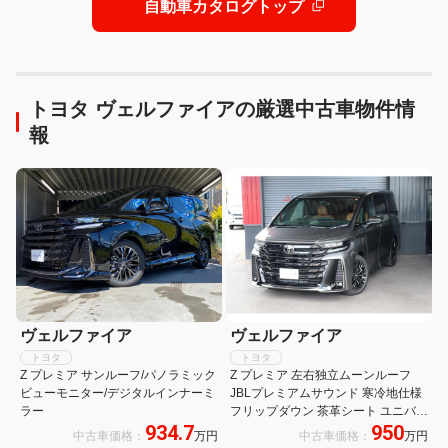
自動車カタログトップ
トヨタ ヴェルファイアの厳選中古車物件情
報
ヴェルファイア
ヴェルファイア
トヨタ
トヨタ
Z プレミア サンルーフ/パノラミック
Z プレミア 左右独立ムーンルーフ
ビューモニター/デジタルインナーミ
JBLプレミアムサウンド 寒冷地仕様
ラー
フリップダウン 茶革シート ユニバー
934.7
950
サルステップ デジタルミラー ヘッド
中古車価格：
万円
中古車価格：
万円
アップディスプレイ 純正14型ナビ