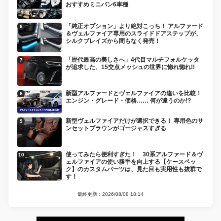
おすすめミニバン6車種
「純正オプション」より絶対こっち！ アルファード
＆ヴェルファイア専用のスライドドアステップが、
シルクブレイズから間もなく発売！
「歴代最高の美しさへ」4代目マルチフォルケッタ
が追求した、15交点メッシュの世界に惚れ惚れ!!
新型アルファードとヴェルファイアの違いを比較！
エンジン・グレード・価格…… 何が違うのか!?
新型ヴェルファイアだけが選択できる！ 専用色のサ
ンセットブラウンがゴージャスすぎる
使ってみたら便利すぎた！ 30系アルファード＆ヴ
ェルファイアの使い勝手を向上する【ケースペッ
ク】のカスタムパーツは、見た目も実用性も抜群で
す！
最終更新：2026/08/08 18:14