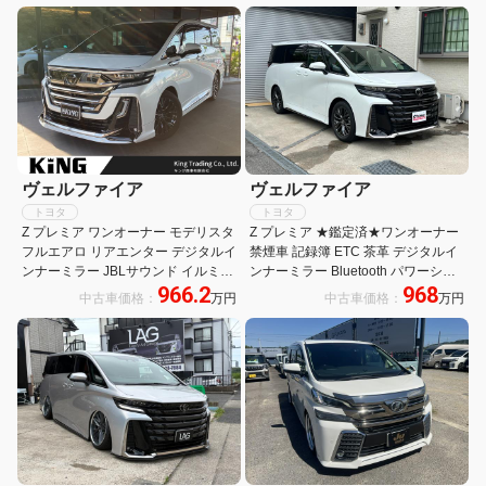
全周囲カメラ シートH&C
ヴェルファイア
ヴェルファイア
トヨタ
トヨタ
Z プレミア ワンオーナー モデリスタ
Z プレミア ★鑑定済★ワンオーナー
フルエアロ リアエンター デジタルイ
禁煙車 記録簿 ETC 茶革 デジタルイ
ンナーミラー JBLサウンド イルミル
ンナーミラー Bluetooth パワーシー
966.2
968
ーフスポイラー ヘッドアップディス
ト ターボ クリアランスソナー 電動
中古車価格：
万円
中古車価格：
万円
プレイ ユニバーサルステップ シート
リアゲート キーレス プラチナホワイ
メモリー
トパールマイカ