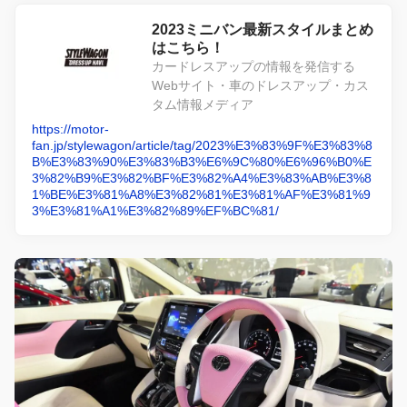
2023ミニバン最新スタイルまとめ
はこちら！
カードレスアップの情報を発信する
Webサイト・車のドレスアップ・カス
タム情報メディア
https://motor-
fan.jp/stylewagon/article/tag/2023%E3%83%9F%E3%83%8
B%E3%83%90%E3%83%B3%E6%9C%80%E6%96%B0%E
3%82%B9%E3%82%BF%E3%82%A4%E3%83%AB%E3%8
1%BE%E3%81%A8%E3%82%81%E3%81%AF%E3%81%9
3%E3%81%A1%E3%82%89%EF%BC%81/