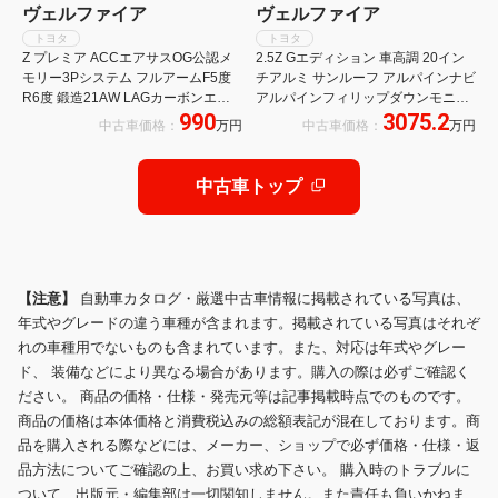
ヴェルファイア
ヴェルファイア
トヨタ
トヨタ
Z プレミア ACCエアサスOG公認メ
2.5Z Gエディション 車高調 20イン
モリー3Pシステム フルアームF5度
チアルミ サンルーフ アルパインナビ
R6度 鍛造21AW LAGカーボンエア
アルパインフィリップダウンモニタ
990
3075.2
ロ ROHANオリジナル全塗装 BIGブ
ー
中古車価格：
万円
中古車価格：
万円
レーキKIT 可変式マフラーKIT ムーン
ルーフ Dミラー
中古車トップ
【注意】
自動車カタログ・厳選中古車情報に掲載されている写真は、
年式やグレードの違う車種が含まれます。掲載されている写真はそれぞ
れの車種用でないものも含まれています。また、対応は年式やグレー
ド、 装備などにより異なる場合があります。購入の際は必ずご確認く
ださい。 商品の価格・仕様・発売元等は記事掲載時点でのものです。
商品の価格は本体価格と消費税込みの総額表記が混在しております。商
品を購入される際などには、メーカー、ショップで必ず価格・仕様・返
品方法についてご確認の上、お買い求め下さい。 購入時のトラブルに
ついて、出版元・編集部は一切関知しません。また責任も負いかねま