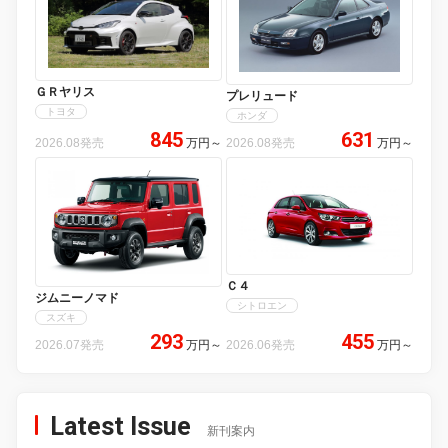
ＧＲヤリス
プレリュード
トヨタ
ホンダ
845
631
2026.08発売
万円
～
2026.08発売
万円
～
Ｃ４
ジムニーノマド
シトロエン
スズキ
293
455
2026.07発売
万円
～
2026.06発売
万円
～
Latest Issue
新刊案内