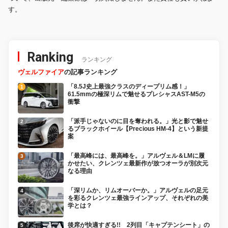
す。
Ranking
ランキング
ヴェルファイア
の記事ランキング
「8.5J史上最強クラスのディープリム感！」
61.5mmの極深リムで魅せるプレシャスAST-M5の
衝撃
「派手じゃないのに目を奪われる。」光と影で魅せ
るブラックホイール【Precious HM-4】という新提
案
「最高峰には、最高峰を。」アルヴェル＆LMに履
かせたい、クレンツェ最新作が放つオーラが別次元
なる理由
「深リムか、リムオーバーか。」アルヴェルの足元
を彩るクレンツェ最強ラインアップ、それぞれの美
学とは？
後席が快適すぎる!! 2列目「キャプテンシート」の