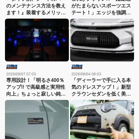
のメンテナンス方法を教え
がたまらないスポーツエス
ます！』装着するメリット
テート！」エッジを強調し
も紹介！
たエアロに22インチホイー
ルで武装
2026/08/07 07:03
2026/08/04 08:03
専用設計！「明るさ400％
「ディーラーで手に入る本
アップ!! で高級感と実用性
気のドレスアップ！」新型
向上」ちょっと寂しい純正
クラウンセダンを低く美し
室内照明をグレードアップ
く魅せるモデリスタの流儀