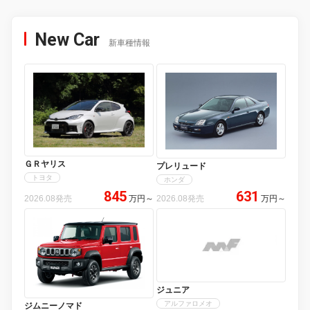
New Car
新車種情報
ＧＲヤリス
プレリュード
トヨタ
ホンダ
845
631
2026.08発売
万円
～
2026.08発売
万円
～
ジュニア
アルファロメオ
ジムニーノマド