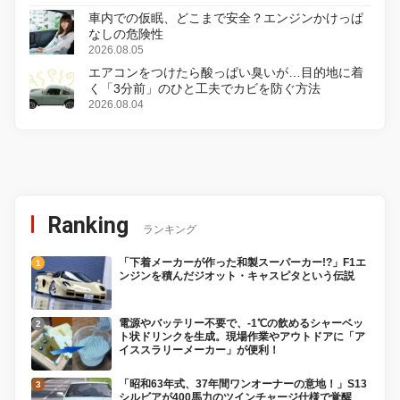
車内での仮眠、どこまで安全？エンジンかけっぱ
なしの危険性
2026.08.05
エアコンをつけたら酸っぱい臭いが…目的地に着
く「3分前」のひと工夫でカビを防ぐ方法
2026.08.04
Ranking
ランキング
「下着メーカーが作った和製スーパーカー!?」F1エ
ンジンを積んだジオット・キャスピタという伝説
電源やバッテリー不要で、-1℃の飲めるシャーベッ
ト状ドリンクを生成。現場作業やアウトドアに「ア
イススラリーメーカー」が便利！
「昭和63年式、37年間ワンオーナーの意地！」S13
シルビアが400馬力のツインチャージ仕様で覚醒