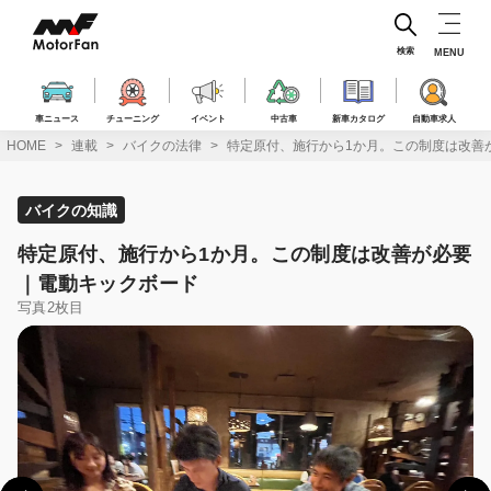
コ
ン
テ
検索
MENU
ン
ツ
へ
車ニュース
チューニング
イベント
中古車
新車カタログ
自動車求人
ス
HOME
連載
バイクの法律
特定原付、施行から1か月。この制度は改善
キ
ッ
プ
バイクの知識
特定原付、施行から1か月。この制度は改善が必要
｜電動キックボード
写真2枚目