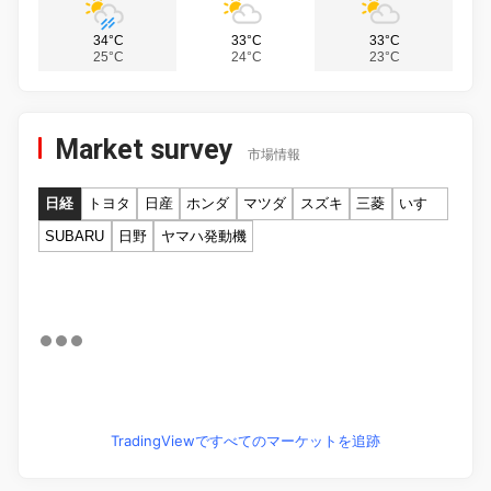
34°C
33°C
33°C
25°C
24°C
23°C
Market survey
市場情報
日経
トヨタ
日産
ホンダ
マツダ
スズキ
三菱
いすゞ
SUBARU
日野
ヤマハ発動機
TradingViewですべてのマーケットを追跡