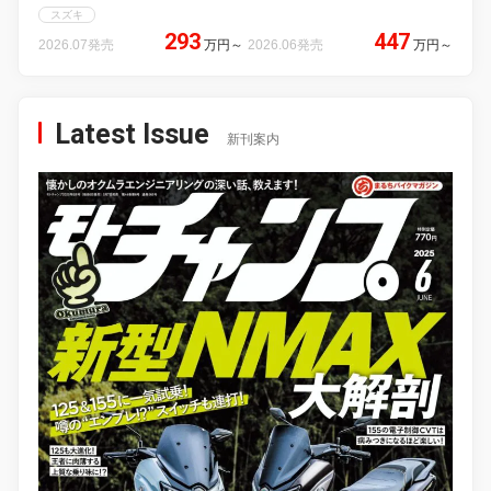
スズキ
293
447
2026.07発売
万円
～
2026.06発売
万円
～
Latest Issue
新刊案内