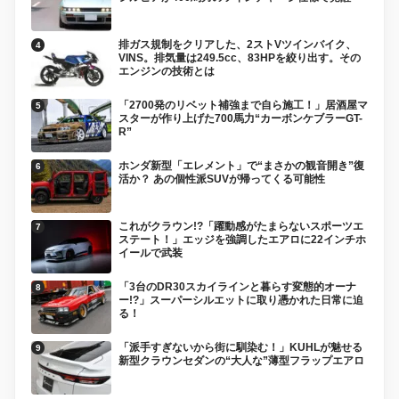
排ガス規制をクリアした、2ストVツインバイク、
VINS。排気量は249.5cc、83HPを絞り出す。その
エンジンの技術とは
「2700発のリベット補強まで自ら施工！」居酒屋マ
スターが作り上げた700馬力“カーボンケブラーGT-
R”
ホンダ新型「エレメント」で“まさかの観音開き”復
活か？ あの個性派SUVが帰ってくる可能性
これがクラウン!?「躍動感がたまらないスポーツエ
ステート！」エッジを強調したエアロに22インチホ
イールで武装
「3台のDR30スカイラインと暮らす変態的オーナ
ー!?」スーパーシルエットに取り憑かれた日常に迫
る！
「派手すぎないから街に馴染む！」KUHLが魅せる
新型クラウンセダンの“大人な”薄型フラップエアロ