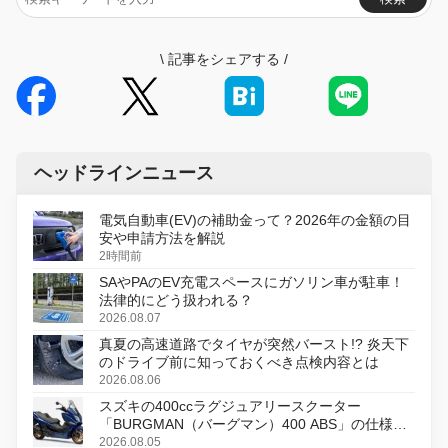
\
記事をシェアする
/
ヘッドラインニュース
電気自動車(EV)の補助金って？2026年の金額の目
安や申請方法を解説
2時間前
SAやPAのEV充電スペースにガソリン車が駐車！
法律的にどう扱われる？
2026.08.07
真夏の高速道路でタイヤが突然バースト!? 炎天下
のドライブ前に知っておくべき点検内容とは
2026.08.06
スズキの400ccラグジュアリースクーター
「BURGMAN（バーグマン）400 ABS」の仕様を
変更し、8月18日に発売
2026.08.05