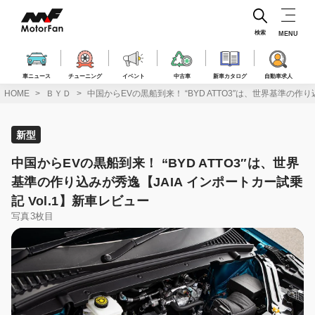
コ
ン
テ
検索
MENU
ン
ツ
へ
車ニュース
チューニング
イベント
中古車
新車カタログ
自動車求人
ス
HOME
ＢＹＤ
中国からEVの黒船到来！ “BYD ATTO3″は、世界基準の作り
キ
ッ
プ
新型
中国からEVの黒船到来！ “BYD ATTO3″は、世界
基準の作り込みが秀逸【JAIA インポートカー試乗
記 Vol.1】新車レビュー
写真3枚目