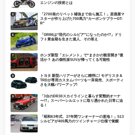
エンジンの技術とは
「2700発のリベット補強まで自ら施工！」居酒屋マ
スターが作り上げた700馬力“カーボンケブラーGT-
R”
「GR86は“現代のシルビア”になったのか!?」ドリ
フト黄金期を生きた達人、その答え
ホンダ新型「エレメント」で“まさかの観音開き”復
活か？ あの個性派SUVが帰ってくる可能性
トヨタ 新型ハリアーがさらに精悍に! モデリスタ＆
TRDが専用カスタムパーツを一斉発売、スポーティ
さを大幅パワーアップ!
「3台のDR30スカイラインと暮らす変態的オーナ
ー!?」スーパーシルエットに取り憑かれた日常に迫
る！
「昭和63年式、37年間ワンオーナーの意地！」S13
シルビアが400馬力のツインチャージ仕様で覚醒