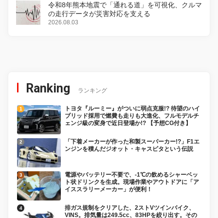
令和8年熊本地震で「通れる道」を可視化、クルマ
の走行データが災害対応を支える
2026.08.03
Ranking
ランキング
トヨタ『ルーミー』がついに弱点克服!? 待望のハイ
ブリッド採用で燃費も走りも大進化、フルモデルチ
ェンジ級の変身で近日登場か!? 【予想CG付き】
「下着メーカーが作った和製スーパーカー!?」F1エ
ンジンを積んだジオット・キャスピタという伝説
電源やバッテリー不要で、-1℃の飲めるシャーベッ
ト状ドリンクを生成。現場作業やアウトドアに「ア
イススラリーメーカー」が便利！
排ガス規制をクリアした、2ストVツインバイク、
VINS。排気量は249.5cc、83HPを絞り出す。その