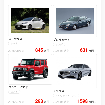
ＧＲヤリス
プレリュード
トヨタ
ホンダ
845
631
2026.08発売
万円
～
2026.08発売
万円
～
ジムニーノマド
Ｓクラス
スズキ
メルセデス・ベンツ
293
1598
2026.07発売
万円
～
2026.06発売
万円
～