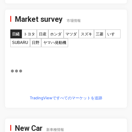
Market survey
市場情報
日経
トヨタ
日産
ホンダ
マツダ
スズキ
三菱
いすゞ
SUBARU
日野
ヤマハ発動機
TradingViewですべてのマーケットを追跡
New Car
新車種情報