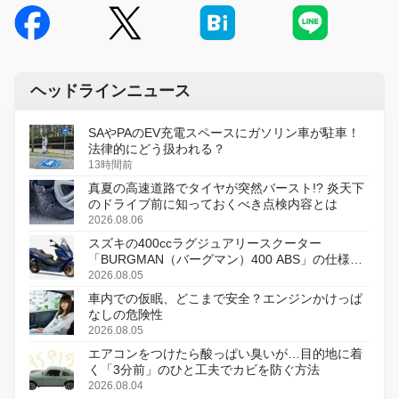
ヘッドラインニュース
SAやPAのEV充電スペースにガソリン車が駐車！
法律的にどう扱われる？
13時間前
真夏の高速道路でタイヤが突然バースト!? 炎天下
のドライブ前に知っておくべき点検内容とは
2026.08.06
スズキの400ccラグジュアリースクーター
「BURGMAN（バーグマン）400 ABS」の仕様を
変更し、8月18日に発売
2026.08.05
車内での仮眠、どこまで安全？エンジンかけっぱ
なしの危険性
2026.08.05
エアコンをつけたら酸っぱい臭いが…目的地に着
く「3分前」のひと工夫でカビを防ぐ方法
2026.08.04