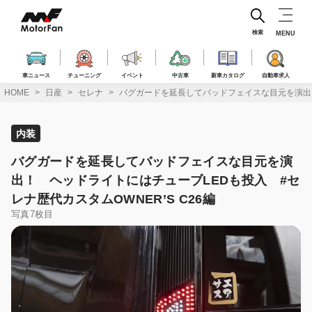
コ
ン
テ
検索
MENU
ン
ツ
へ
車ニュース
チューニング
イベント
中古車
新車カタログ
自動車求人
ス
HOME
日産
セレナ
バグガードを延長してバッドフェイスな目元を演出！ 
キ
ッ
プ
内装
バグガードを延長してバッドフェイスな目元を演
出！ ヘッドライトにはチューブLEDも投入 #セ
レナ歴代カスタムOWNER’S C26編
写真7枚目