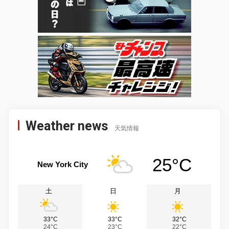
Weather news
天気情報
25°C
New York City
土
日
月
33°C
33°C
32°C
24°C
23°C
22°C