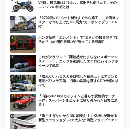
VINS。排気量は249.5cc、83HPを絞り出す。その
エンジンの技術とは
「2700発のリベット補強まで自ら施工！」居酒屋マ
スターが作り上げた700馬力“カーボンケブラーGT-
R”
ホンダ新型「エレメント」で“まさかの観音開き”復
活か？ あの個性派SUVが帰ってくる可能性
これがクラウン!?「躍動感がたまらないスポーツエ
ステート！」エッジを強調したエアロに22インチホ
イールで武装
「壊れないハコスカを目指した結果…」エアコン＆
電動パワステ完備、旧車の常識を覆すGT-R仕様のす
べて
「3台のDR30スカイラインと暮らす変態的オーナ
ー!?」スーパーシルエットに取り憑かれた日常に迫
る！
「派手すぎないから街に馴染む！」KUHLが魅せる
新型クラウンセダンの“大人な”薄型フラップエアロ