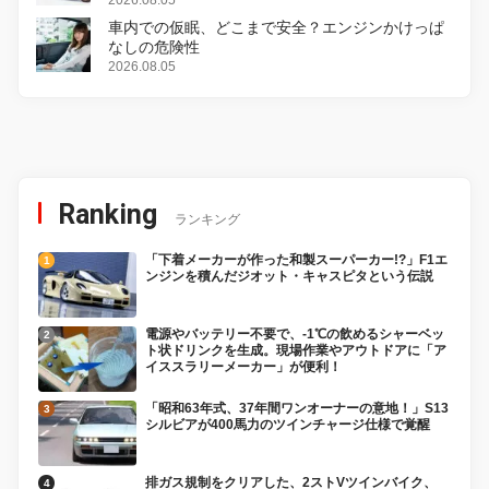
変更し、8月18日に発売
2026.08.05
車内での仮眠、どこまで安全？エンジンかけっぱ
なしの危険性
2026.08.05
Ranking
ランキング
「下着メーカーが作った和製スーパーカー!?」F1エ
ンジンを積んだジオット・キャスピタという伝説
電源やバッテリー不要で、-1℃の飲めるシャーベッ
ト状ドリンクを生成。現場作業やアウトドアに「ア
イススラリーメーカー」が便利！
「昭和63年式、37年間ワンオーナーの意地！」S13
シルビアが400馬力のツインチャージ仕様で覚醒
排ガス規制をクリアした、2ストVツインバイク、