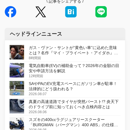
\
記事をシェアする
/
ヘッドラインニュース
ガス・ヴァン・サントが“黄色い車”に込めた意味
とは？名作『マイ・プライベート・アイダホ』が
初のデジタルリマスター版で復活
8時間前
電気自動車(EV)の補助金って？2026年の金額の目
安や申請方法を解説
12時間前
SAやPAのEV充電スペースにガソリン車が駐車！
法律的にどう扱われる？
2026.08.07
真夏の高速道路でタイヤが突然バースト!? 炎天下
のドライブ前に知っておくべき点検内容とは
2026.08.06
スズキの400ccラグジュアリースクーター
「BURGMAN（バーグマン）400 ABS」の仕様を