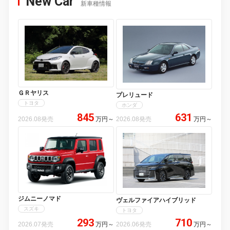
New Car
新車種情報
ＧＲヤリス
プレリュード
トヨタ
ホンダ
845
631
2026.08発売
万円
～
2026.08発売
万円
～
ジムニーノマド
ヴェルファイアハイブリッド
スズキ
トヨタ
293
710
2026.07発売
万円
～
2026.06発売
万円
～