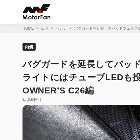
コ
ン
テ
ン
ツ
HOME
日産
セレナ
バグガードを延長してバッドフェイスな目
へ
ス
キ
内装
ッ
プ
バグガードを延長してバッ
ライトにはチューブLEDも
OWNER’S C26編
写真8枚目