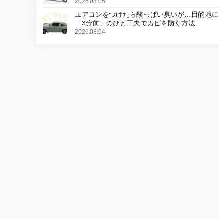
更し、8月18日に発売
2026.08.05
エアコンをつけたら酸っぱい臭いが…目的地に
「3分前」のひと工夫でカビを防ぐ方法
2026.08.04