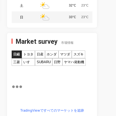
土
32°C
23°C
日
33°C
23°C
Market survey
市場情報
日経
トヨタ
日産
ホンダ
マツダ
スズキ
三菱
いすゞ
SUBARU
日野
ヤマハ発動機
TradingViewですべてのマーケットを追跡