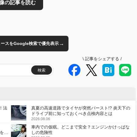
→
のニュースをGoogle検索で優先表示
\
記事をシェアする
/
検索
！法
真夏の高速道路でタイヤが突然バースト!? 炎天下の
ドライブ前に知っておくべき点検内容とは
2026.08.06
車内での仮眠、どこまで安全？エンジンかけっぱな
様を変
しの危険性