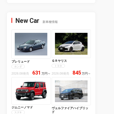
New Car
新車種情報
ＧＲヤリス
プレリュード
トヨタ
ホンダ
631
845
2026.08発売
万円
～
2026.08発売
万円
～
ジムニーノマド
ヴェルファイアハイブリッ
ド
スズキ