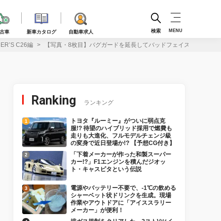
検索
MENU
古車
新車カタログ
自動車求人
’S C26編
【写真・8枚目】バグガードを延長してバッドフェイスな目元を演出！
Ranking
ランキング
トヨタ『ルーミー』がついに弱点克
服!? 待望のハイブリッド採用で燃費も
走りも大進化、フルモデルチェンジ級
の変身で近日登場か!? 【予想CG付き】
「下着メーカーが作った和製スーパー
カー!?」F1エンジンを積んだジオッ
ト・キャスピタという伝説
電源やバッテリー不要で、-1℃の飲める
シャーベット状ドリンクを生成。現場
作業やアウトドアに「アイススラリー
メーカー」が便利！