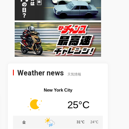
Weather news
天気情報
New York City
25°C
金
31°C
24°C