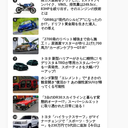
排ガス規制をクリアした、2ストVツイ
ンバイク、VINS。排気量は249.5cc、
83HPを絞り出す。そのエンジンの技術
とは
「GR86は“現代のシルビア”になったの
か!?」ドリフト黄金期を生きた達人、
その答え
「2700発のリベット補強まで自ら施
工！」居酒屋マスターが作り上げた700
馬力“カーボンケブラーGT-R”
トヨタ 新型ハリアーがさらに精悍に! モ
デリスタ＆TRDが専用カスタムパーツ
を一斉発売、スポーティさを大幅パワ
ーアップ!
ホンダ新型「エレメント」で“まさかの
観音開き”復活か？ あの個性派SUVが帰
ってくる可能性
「3台のDR30スカイラインと暮らす変
態的オーナー!?」スーパーシルエット
に取り憑かれた日常に迫る！
トヨタ「ハイラックスサーフ」がマイ
ナーチェンジで「スポーツ・ランナ
ー」を230万円で3代目に追加【今日は