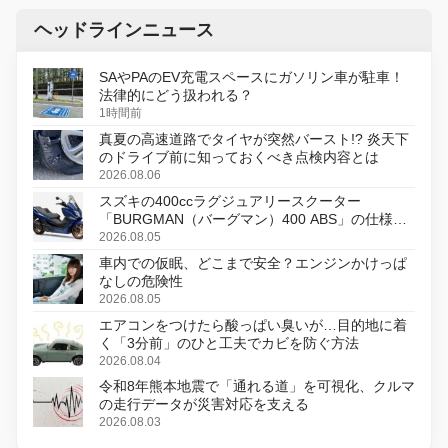
ヘッドラインニュース
SAやPAのEV充電スペースにガソリン車が駐車！
法律的にどう扱われる？
1時間前
真夏の高速道路でタイヤが突然バースト!? 炎天下
のドライブ前に知っておくべき点検内容とは
2026.08.06
スズキの400ccラグジュアリースクーター
「BURGMAN（バーグマン）400 ABS」の仕様を
変更し、8月18日に発売
2026.08.05
車内での仮眠、どこまで安全？エンジンかけっぱ
なしの危険性
2026.08.05
エアコンをつけたら酸っぱい臭いが…目的地に着
く「3分前」のひと工夫でカビを防ぐ方法
2026.08.04
令和8年熊本地震で「通れる道」を可視化、クルマ
の走行データが災害対応を支える
2026.08.03