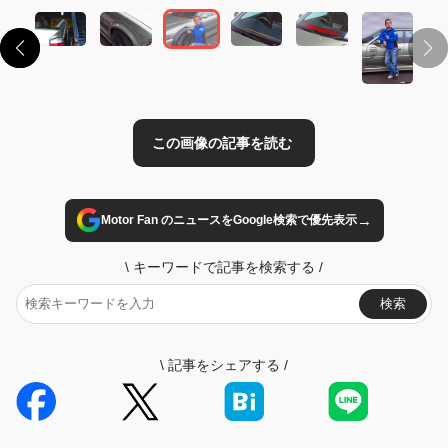
→
Motor Fan のニュースをGoogle検索で優先表示
\
キーワードで記事を検索する
/
検索
\
記事をシェアする
/