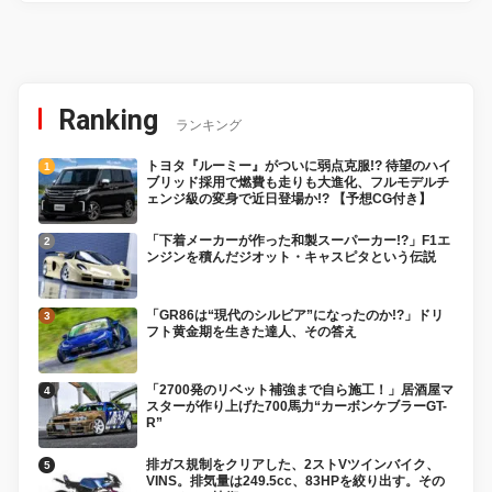
Ranking
ランキング
トヨタ『ルーミー』がついに弱点克服!? 待望のハイ
ブリッド採用で燃費も走りも大進化、フルモデルチ
ェンジ級の変身で近日登場か!? 【予想CG付き】
「下着メーカーが作った和製スーパーカー!?」F1エ
ンジンを積んだジオット・キャスピタという伝説
「GR86は“現代のシルビア”になったのか!?」ドリ
フト黄金期を生きた達人、その答え
「2700発のリベット補強まで自ら施工！」居酒屋マ
スターが作り上げた700馬力“カーボンケブラーGT-
R”
排ガス規制をクリアした、2ストVツインバイク、
VINS。排気量は249.5cc、83HPを絞り出す。その