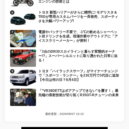
エンジンの技術とは
トヨタ 新型ハリアーがさらに精悍に! モデリスタ＆
TRDが専用カスタムパーツを一斉発売、スポーティ
さを大幅パワーアップ!
電源やバッテリー不要で、-1℃の飲めるシャーベッ
ト状ドリンクを生成。現場作業やアウトドアに「ア
イススラリーメーカー」が便利！
「3台のDR30スカイラインと暮らす変態的オーナ
ー!?」スーパーシルエットに取り憑かれた日常に迫
る！
トヨタ「ハイラックスサーフ」がマイナーチェンジ
で「スポーツ・ランナー」を230万円で3代目に追加
【今日は何の日？8月4日】
「”VR38DETTはボアアップできない”を覆す！」最
先端の溶射技術が切り拓くR35GT-Rチューンの未来
最終更新：2026/08/07 10:10