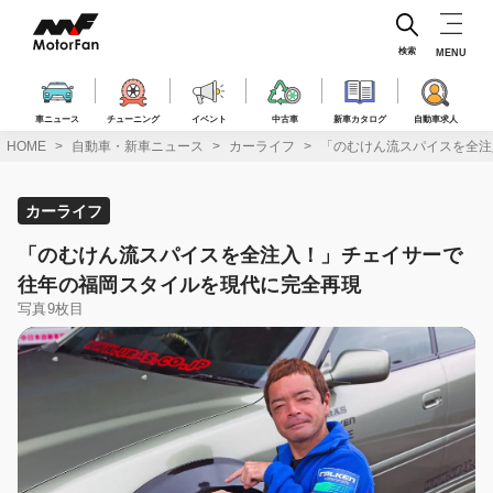
コ
ン
テ
検索
MENU
ン
ツ
へ
車ニュース
チューニング
イベント
中古車
新車カタログ
自動車求人
ス
HOME
自動車・新車ニュース
カーライフ
「のむけん流スパイスを全注
キ
ッ
プ
カーライフ
「のむけん流スパイスを全注入！」チェイサーで
往年の福岡スタイルを現代に完全再現
写真9枚目