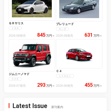
ＧＲヤリス
プレリュード
トヨタ
ホンダ
845
631
2026.08発売
万円
～
2026.08発売
万円
～
Ｃ４
ジムニーノマド
シトロエン
スズキ
293
455
2026.07発売
万円
～
2026.06発売
万円
～
Latest Issue
新刊案内