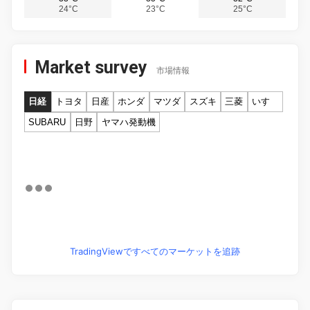
24°C
23°C
25°C
Market survey
市場情報
日経
トヨタ
日産
ホンダ
マツダ
スズキ
三菱
いすゞ
SUBARU
日野
ヤマハ発動機
TradingViewですべてのマーケットを追跡