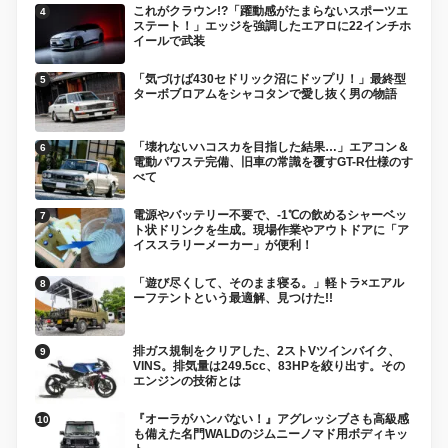
これがクラウン!?「躍動感がたまらないスポーツエ
ステート！」エッジを強調したエアロに22インチホ
イールで武装
「気づけば430セドリック沼にドップリ！」最終型
ターボブロアムをシャコタンで愛し抜く男の物語
「壊れないハコスカを目指した結果…」エアコン＆
電動パワステ完備、旧車の常識を覆すGT-R仕様のす
べて
電源やバッテリー不要で、-1℃の飲めるシャーベッ
ト状ドリンクを生成。現場作業やアウトドアに「ア
イススラリーメーカー」が便利！
「遊び尽くして、そのまま寝る。」軽トラ×エアル
ーフテントという最適解、見つけた!!
排ガス規制をクリアした、2ストVツインバイク、
VINS。排気量は249.5cc、83HPを絞り出す。その
エンジンの技術とは
『オーラがハンパない！』アグレッシブさも高級感
も備えた名門WALDのジムニーノマド用ボディキッ