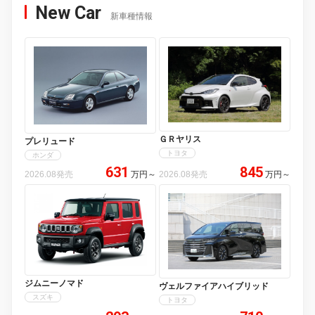
New Car
新車種情報
ＧＲヤリス
プレリュード
トヨタ
ホンダ
631
845
2026.08発売
万円
～
2026.08発売
万円
～
ジムニーノマド
ヴェルファイアハイブリッド
スズキ
トヨタ