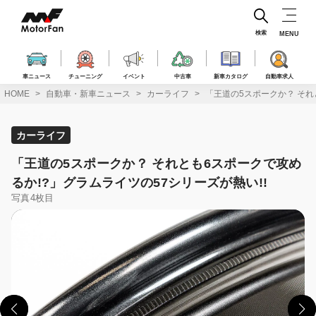
コ
ン
テ
検索
MENU
ン
ツ
へ
車ニュース
チューニング
イベント
中古車
新車カタログ
自動車求人
ス
HOME
自動車・新車ニュース
カーライフ
「王道の5スポークか？ それ
キ
ッ
プ
カーライフ
「王道の5スポークか？ それとも6スポークで攻め
るか!?」グラムライツの57シリーズが熱い!!
写真4枚目