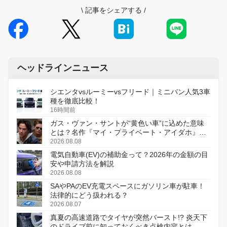
\
記事をシェアする
/
ヘッドラインニュース
シエンタvsルーミーvsフリード｜ミニバン人気3車
種を徹底比較！
16時間前
ガス・ヴァン・サントが“黄色い車”に込めた意味
とは？名作『マイ・プライベート・アイダホ』が
初のデジタルリマスター版で復活
2026.08.08
電気自動車(EV)の補助金って？2026年の金額の目
安や申請方法を解説
2026.08.08
SAやPAのEV充電スペースにガソリン車が駐車！
法律的にどう扱われる？
2026.08.07
真夏の高速道路でタイヤが突然バースト!? 炎天下
のドライブ前に知っておくべき点検内容とは