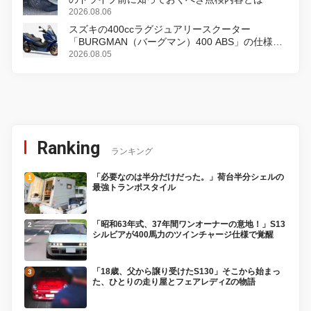
2026.08.06
スズキの400ccラグジュアリースクーター
「BURGMAN（バーグマン）400 ABS」の仕様を
変更し、8月18日に発売
2026.08.05
Ranking
ランキング
「必要なのは半分だけだった。」荷台半分シェルの
最強トランポスタイル
「昭和63年式、37年間ワンオーナーの意地！」S13
シルビアが400馬力のツインチャージ仕様で覚醒
「18歳、父から譲り受けたS130」そこから始まっ
た、ひとりの走り屋とフェアレディZの物語