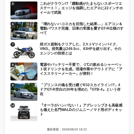
これがクラウン!?「躍動感がたまらないスポーツエ
ステート！」エッジを強調したエアロに22インチホ
イールで武装
「壊れないハコスカを目指した結果…」エアコン＆
電動パワステ完備、旧車の常識を覆すGT-R仕様のす
べて
排ガス規制をクリアした、2ストVツインバイク、
VINS。排気量は249.5cc、83HPを絞り出す。その
エンジンの技術とは
電源やバッテリー不要で、-1℃の飲めるシャーベッ
ト状ドリンクを生成。現場作業やアウトドアに「ア
イススラリーメーカー」が便利！
「プリンスの魂を受け継ぐR32スカイライン!?」4
ドアGT-R空白の30年を埋めた『GTB-4』という存
在
『オーラがハンパない！』アグレッシブさも高級感
も備えた名門WALDのジムニーノマド用ボディキッ
ト
最終更新：2026/08/10 19:22