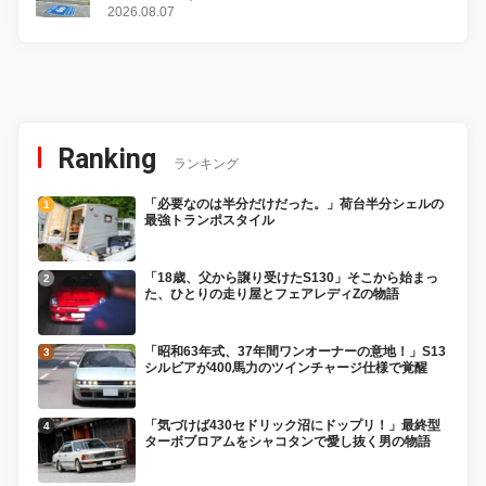
2026.08.07
Ranking
ランキング
「必要なのは半分だけだった。」荷台半分シェルの
最強トランポスタイル
「18歳、父から譲り受けたS130」そこから始まっ
た、ひとりの走り屋とフェアレディZの物語
「昭和63年式、37年間ワンオーナーの意地！」S13
シルビアが400馬力のツインチャージ仕様で覚醒
「気づけば430セドリック沼にドップリ！」最終型
ターボブロアムをシャコタンで愛し抜く男の物語