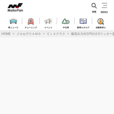
コ
ン
テ
検索
MENU
ン
ツ
へ
車ニュース
チューニング
イベント
中古車
新車カタログ
自動車求人
ス
HOME
メルセデスＡＭＧ
ＣＬＡクラス
最高出力421PSの2.0リッター直
キ
ッ
プ