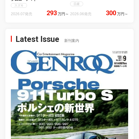
日産
スズキ
293
300
2026.07発売
万円
～
2026.06発売
万円
～
Latest Issue
新刊案内