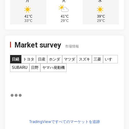
月
火
水
41°C
41°C
39°C
33°C
29°C
29°C
Market survey
市場情報
日経
トヨタ
日産
ホンダ
マツダ
スズキ
三菱
いすゞ
SUBARU
日野
ヤマハ発動機
TradingViewですべてのマーケットを追跡