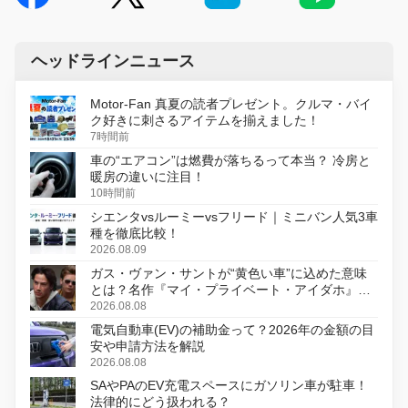
ヘッドラインニュース
Motor-Fan 真夏の読者プレゼント。クルマ・バイ
ク好きに刺さるアイテムを揃えました！
7時間前
車の“エアコン”は燃費が落ちるって本当？ 冷房と
暖房の違いに注目！
10時間前
シエンタvsルーミーvsフリード｜ミニバン人気3車
種を徹底比較！
2026.08.09
ガス・ヴァン・サントが“黄色い車”に込めた意味
とは？名作『マイ・プライベート・アイダホ』が
初のデジタルリマスター版で復活
2026.08.08
電気自動車(EV)の補助金って？2026年の金額の目
安や申請方法を解説
2026.08.08
SAやPAのEV充電スペースにガソリン車が駐車！
法律的にどう扱われる？