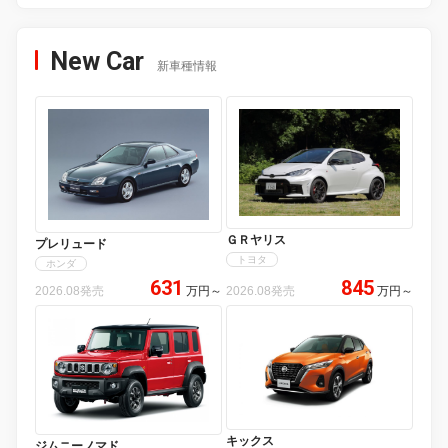
New Car
新車種情報
ＧＲヤリス
プレリュード
トヨタ
ホンダ
631
845
2026.08発売
万円
～
2026.08発売
万円
～
キックス
ジムニーノマド