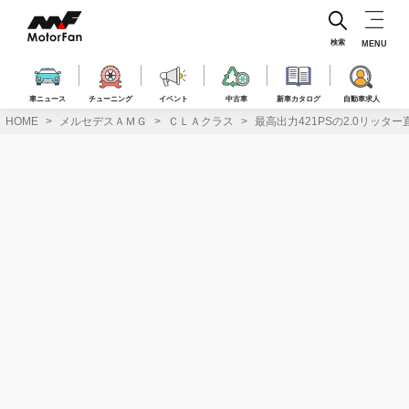
コ
ン
テ
検索
MENU
ン
ツ
へ
車ニュース
チューニング
イベント
中古車
新車カタログ
自動車求人
ス
HOME
メルセデスＡＭＧ
ＣＬＡクラス
最高出力421PSの2.0リッター直
キ
ッ
プ