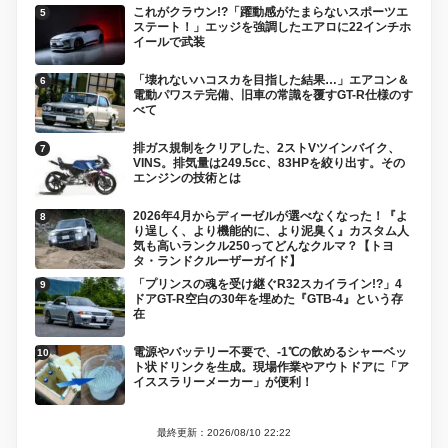
これがクラウン!?「躍動感がたまらないスポーツエ
ステート！」エッジを強調したエアロに22インチホ
イールで武装
「壊れないハコスカを目指した結果…」エアコン＆
電動パワステ完備、旧車の常識を覆すGT-R仕様のす
べて
排ガス規制をクリアした、2ストVツインバイク、
VINS。排気量は249.5cc、83HPを絞り出す。その
エンジンの技術とは
2026年4月からディーゼルが選べなくなった！『よ
り逞しく、より機能的に、より泥臭く』カスタム人
気も高いランクル250ってどんなクルマ？【トヨ
タ・ランドクルーザーガイド】
「プリンスの魂を受け継ぐR32スカイライン!?」4
ドアGT-R空白の30年を埋めた『GTB-4』という存
在
電源やバッテリー不要で、-1℃の飲めるシャーベッ
ト状ドリンクを生成。現場作業やアウトドアに「ア
イススラリーメーカー」が便利！
最終更新：2026/08/10 22:22