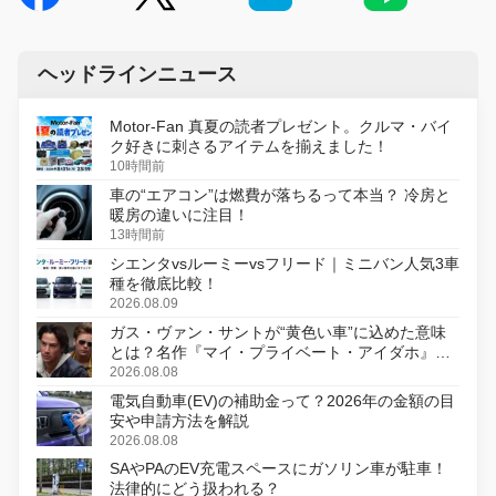
ヘッドラインニュース
Motor-Fan 真夏の読者プレゼント。クルマ・バイ
ク好きに刺さるアイテムを揃えました！
10時間前
車の“エアコン”は燃費が落ちるって本当？ 冷房と
暖房の違いに注目！
13時間前
シエンタvsルーミーvsフリード｜ミニバン人気3車
種を徹底比較！
2026.08.09
ガス・ヴァン・サントが“黄色い車”に込めた意味
とは？名作『マイ・プライベート・アイダホ』が
初のデジタルリマスター版で復活
2026.08.08
電気自動車(EV)の補助金って？2026年の金額の目
安や申請方法を解説
2026.08.08
SAやPAのEV充電スペースにガソリン車が駐車！
法律的にどう扱われる？