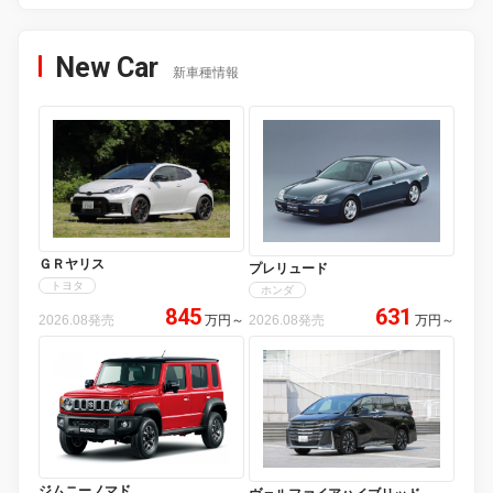
New Car
新車種情報
ＧＲヤリス
プレリュード
トヨタ
ホンダ
845
631
2026.08発売
万円
～
2026.08発売
万円
～
ジムニーノマド