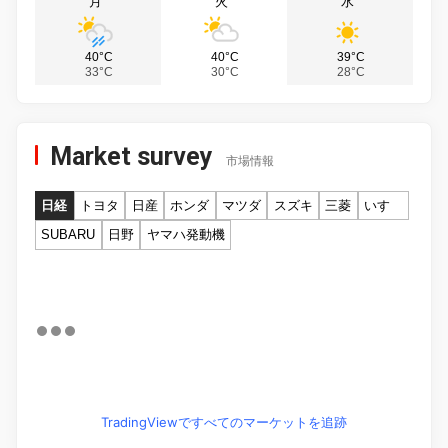
月
火
水
40°C
40°C
39°C
33°C
30°C
28°C
Market survey
市場情報
日経
トヨタ
日産
ホンダ
マツダ
スズキ
三菱
いすゞ
SUBARU
日野
ヤマハ発動機
TradingViewですべてのマーケットを追跡