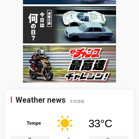
Weather news
天気情報
33°C
Tempe