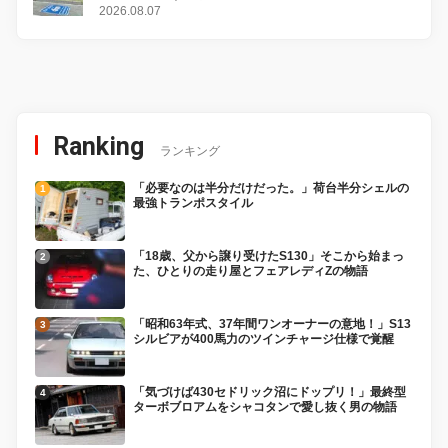
2026.08.07
Ranking
ランキング
「必要なのは半分だけだった。」荷台半分シェルの
最強トランポスタイル
「18歳、父から譲り受けたS130」そこから始まっ
た、ひとりの走り屋とフェアレディZの物語
「昭和63年式、37年間ワンオーナーの意地！」S13
シルビアが400馬力のツインチャージ仕様で覚醒
「気づけば430セドリック沼にドップリ！」最終型
ターボブロアムをシャコタンで愛し抜く男の物語