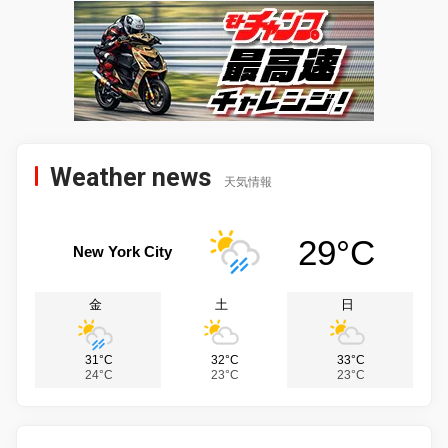
Weather news
天気情報
29°C
New York City
金
土
日
31°C
32°C
33°C
24°C
23°C
23°C