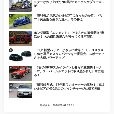
スターが作り上げた700馬力“カーボンケブラーGT-
R”
「GR86は“現代のシルビア”になったのか!?」ドリ
フト黄金期を生きた達人、その答え
ホンダ新型「エレメント」で“まさかの観音開き”復
活か？ あの個性派SUVが帰ってくる可能性
トヨタ 新型ハリアーがさらに精悍に! モデリスタ＆
TRDが専用カスタムパーツを一斉発売、スポーティ
さを大幅パワーアップ!
「3台のDR30スカイラインと暮らす変態的オーナ
ー!?」スーパーシルエットに取り憑かれた日常に迫
る！
「昭和63年式、37年間ワンオーナーの意地！」S13
シルビアが400馬力のツインチャージ仕様で覚醒
最終更新：2026/08/07 22:11