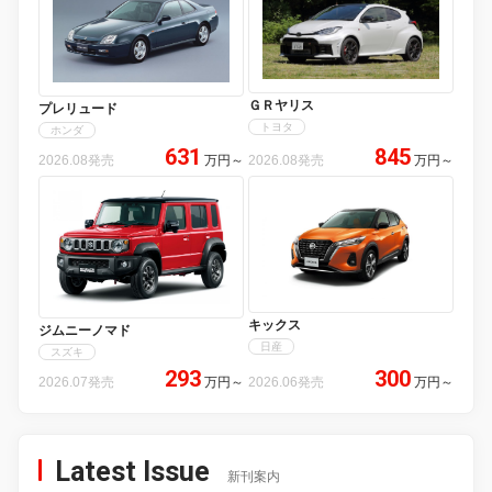
ＧＲヤリス
プレリュード
トヨタ
ホンダ
631
845
2026.08発売
万円
～
2026.08発売
万円
～
キックス
ジムニーノマド
日産
スズキ
293
300
2026.07発売
万円
～
2026.06発売
万円
～
Latest Issue
新刊案内