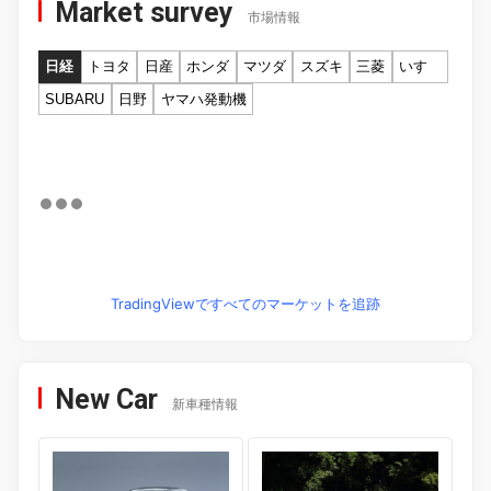
Market survey
市場情報
日経
トヨタ
日産
ホンダ
マツダ
スズキ
三菱
いすゞ
SUBARU
日野
ヤマハ発動機
TradingViewですべてのマーケットを追跡
New Car
新車種情報