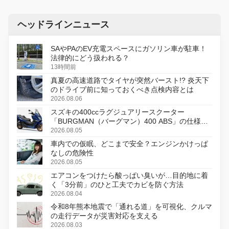
ヘッドラインニュース
SAやPAのEV充電スペースにガソリン車が駐車！
法律的にどう扱われる？
13時間前
真夏の高速道路でタイヤが突然バースト!? 炎天下
のドライブ前に知っておくべき点検内容とは
2026.08.06
スズキの400ccラグジュアリースクーター
「BURGMAN（バーグマン）400 ABS」の仕様を
変更し、8月18日に発売
2026.08.05
車内での仮眠、どこまで安全？エンジンかけっぱ
なしの危険性
2026.08.05
エアコンをつけたら酸っぱい臭いが…目的地に着
く「3分前」のひと工夫でカビを防ぐ方法
2026.08.04
令和8年熊本地震で「通れる道」を可視化、クルマ
の走行データが災害対応を支える
2026.08.03