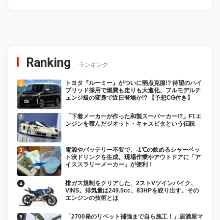
Ranking
ランキング
トヨタ『ルーミー』がついに弱点克服!? 待望のハイ
ブリッド採用で燃費も走りも大進化、フルモデルチ
ェンジ級の変身で近日登場か!? 【予想CG付き】
「下着メーカーが作った和製スーパーカー!?」F1エ
ンジンを積んだジオット・キャスピタという伝説
電源やバッテリー不要で、-1℃の飲めるシャーベッ
ト状ドリンクを生成。現場作業やアウトドアに「ア
イススラリーメーカー」が便利！
排ガス規制をクリアした、2ストVツインバイク、
VINS。排気量は249.5cc、83HPを絞り出す。その
エンジンの技術とは
「2700発のリベット補強まで自ら施工！」居酒屋マ