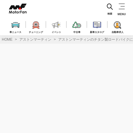
コ
ン
テ
検索
MENU
ン
ツ
へ
車ニュース
チューニング
イベント
中古車
新車カタログ
自動車求人
ス
HOME
アストンマーティン
アストンマーティンのチタン製ロードバイクに
キ
ッ
プ