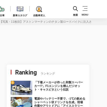
検索
MENU
古車
新車カタログ
自動車求人
【写真・11枚目】アストンマーティンのチタン製ロードバイクに注入されたスーパ
Ranking
ランキング
「下着メーカーが作った和製スーパー
カー!?」F1エンジンを積んだジオッ
ト・キャスピタという伝説
電源やバッテリー不要で、-1℃の飲める
シャーベット状ドリンクを生成。現場
作業やアウトドアに「アイススラリー