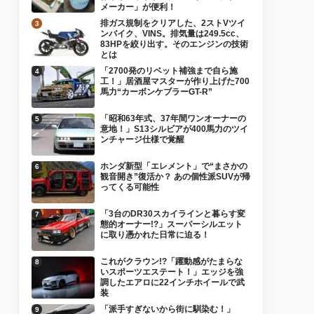
メーカー」が便利！
排ガス規制をクリアした、2ストVツイ
ンバイク、VINS。排気量は249.5cc、
83HPを絞り出す。そのエンジンの技術
とは
「2700発のリベット補強まで自ら施
工！」居酒屋マスターが作り上げた700
馬力“カーボンケブラーGT-R”
「昭和63年式、37年間ワンオーナーの
意地！」S13シルビアが400馬力のツイ
ンチャージ仕様で覚醒
ホンダ新型「エレメント」で“まさかの
観音開き”復活か？ あの個性派SUVが帰
ってくる可能性
「3台のDR30スカイラインと暮らす変
態的オーナー!?」スーパーシルエット
に取り憑かれた日常に迫る！
これがクラウン!?「躍動感がたまらな
いスポーツエステート！」エッジを強
調したエアロに22インチホイールで武
装
「派手すぎないから街に馴染む！」