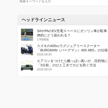
ヘッドラインニュース
SAやPAのEV充電スペースにガソリン車が駐車
律的にどう扱われる？
17時間前
スズキの400ccラグジュアリースクーター
「BURGMAN（バーグマン）400 ABS」の仕
更し、8月18日に発売
2026.08.05
エアコンをつけたら酸っぱい臭いが…目的地に
「3分前」のひと工夫でカビを防ぐ方法
2026.08.04