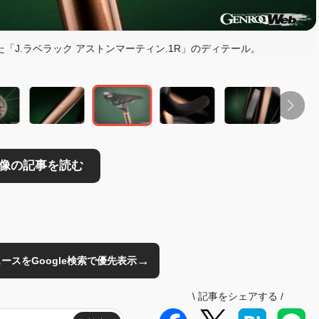
読む
「J.ラベラック アストンマーティン.1R」のディテール。
→
のニュースをGoogle検索で優先表示
\
記事をシェアする
/