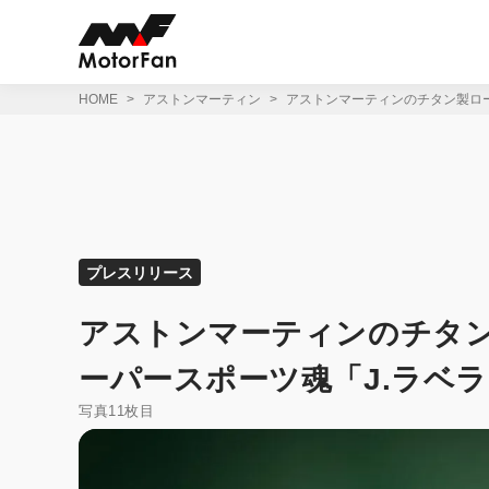
コ
ン
テ
ン
ツ
HOME
アストンマーティン
アストンマーティンのチタン製ロ
へ
ス
キ
ッ
プ
プレスリリース
アストンマーティンのチタ
ーパースポーツ魂「J.ラベ
写真11枚目