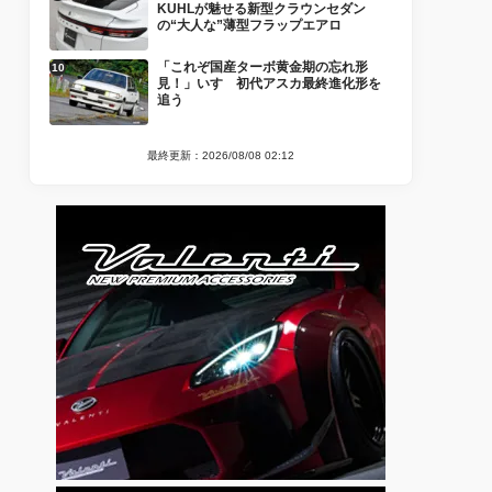
KUHLが魅せる新型クラウンセダン
の“大人な”薄型フラップエアロ
「これぞ国産ターボ黄金期の忘れ形
見！」いすゞ初代アスカ最終進化形を
追う
最終更新：2026/08/08 02:12