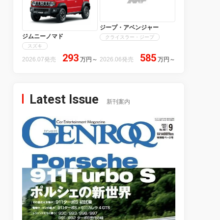
ジープ・アベンジャー
ジムニーノマド
クライスラー・ジープ
スズキ
293
585
2026.07発売
万円
～
2026.06発売
万円
～
Latest Issue
新刊案内