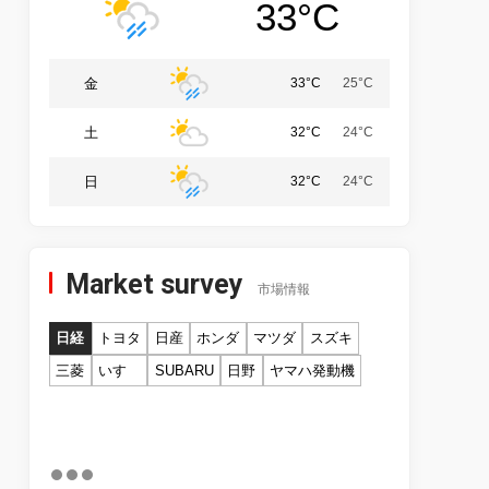
33°C
金
33°C
25°C
土
32°C
24°C
日
32°C
24°C
Market survey
市場情報
日経
トヨタ
日産
ホンダ
マツダ
スズキ
三菱
いすゞ
SUBARU
日野
ヤマハ発動機