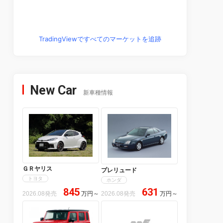
TradingViewですべてのマーケットを追跡
New Car
新車種情報
ＧＲヤリス
プレリュード
トヨタ
ホンダ
845
631
2026.08発売
万円
～
2026.08発売
万円
～