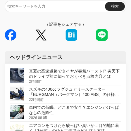
検索
\
記事をシェアする
/
ヘッドラインニュース
真夏の高速道路でタイヤが突然バースト!? 炎天下
のドライブ前に知っておくべき点検内容とは
2時間前
スズキの400ccラグジュアリースクーター
「BURGMAN（バーグマン）400 ABS」の仕様を
変更し、8月18日に発売
22時間前
車内での仮眠、どこまで安全？エンジンかけっぱ
なしの危険性
2026.08.05
エアコンをつけたら酸っぱい臭いが…目的地に着
く「3分前」のひと工夫でカビを防ぐ方法