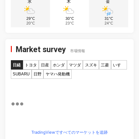
水
木
金
29°C
30°C
31°C
20°C
23°C
24°C
Market survey
市場情報
日経
トヨタ
日産
ホンダ
マツダ
スズキ
三菱
いすゞ
SUBARU
日野
ヤマハ発動機
TradingViewですべてのマーケットを追跡