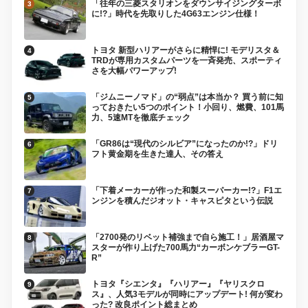
「往年の三菱スタリオンをダウンサイジングターボ
に!?」時代を先取りした4G63エンジン仕様！
トヨタ 新型ハリアーがさらに精悍に! モデリスタ＆
TRDが専用カスタムパーツを一斉発売、スポーティ
さを大幅パワーアップ!
「ジムニーノマド」の“弱点”は本当か？ 買う前に知
っておきたい5つのポイント！小回り、燃費、101馬
力、5速MTを徹底チェック
「GR86は“現代のシルビア”になったのか!?」ドリ
フト黄金期を生きた達人、その答え
「下着メーカーが作った和製スーパーカー!?」F1エ
ンジンを積んだジオット・キャスピタという伝説
「2700発のリベット補強まで自ら施工！」居酒屋マ
スターが作り上げた700馬力“カーボンケブラーGT-
R”
トヨタ『シエンタ』『ハリアー』『ヤリスクロ
ス』、人気3モデルが同時にアップデート! 何が変わ
った? 改良ポイント総まとめ