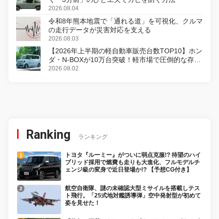
2026.08.04
令和8年熊本地震で「通れる道」を可視化、クルマ
の走行データが災害対応を支える
2026.08.03
【2026年上半期の軽自動車販売台数TOP10】ホン
ダ・N-BOXが10万台突破！軽市場で圧倒的な存在
感
2026.08.02
Ranking
ランキング
トヨタ『ルーミー』がついに弱点克服!? 待望のハイ
ブリッド採用で燃費も走りも大進化、フルモデルチ
ェンジ級の変身で近日登場か!? 【予想CG付き】
航空自衛隊、謎の未確認大型ミサイルを搭載しテス
ト飛行。「25式地対艦誘導弾」空中発射型が初めて
姿を見せた！