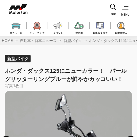
コ
ン
テ
検索
MENU
ン
ツ
へ
車ニュース
チューニング
イベント
中古車
新車カタログ
自動車求人
ス
HOME
自動車・新車ニュース
新型バイク
ホンダ・ダックス125にニ
キ
ッ
プ
新型バイク
ホンダ・ダックス125にニューカラー！ パール
グリッターリングブルーが鮮やかカッコいい！
写真1枚目