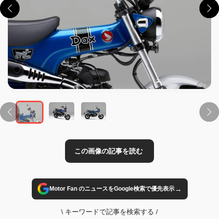
この画像の記事を読む
→
Motor Fan のニュースをGoogle検索で優先表示
\
キーワードで記事を検索する
/