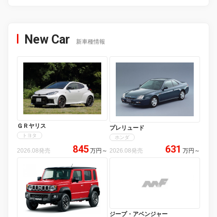
New Car
新車種情報
ＧＲヤリス
プレリュード
トヨタ
ホンダ
845
631
2026.08発売
万円
～
2026.08発売
万円
～
ジープ・アベンジャー