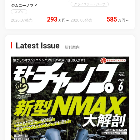
クライスラー・ジープ
ジムニーノマド
スズキ
293
585
2026.07発売
万円
～
2026.06発売
万円
～
Latest Issue
新刊案内