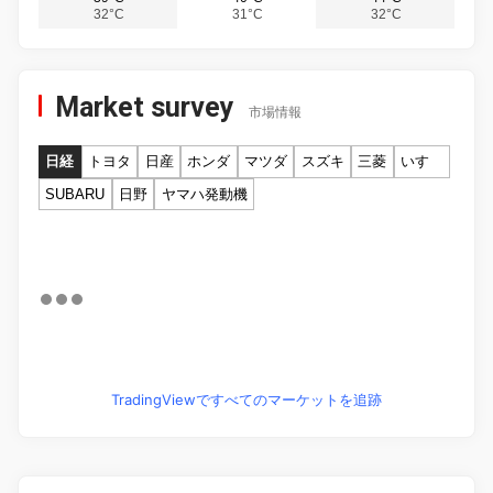
32°C
31°C
32°C
Market survey
市場情報
日経
トヨタ
日産
ホンダ
マツダ
スズキ
三菱
いすゞ
SUBARU
日野
ヤマハ発動機
TradingViewですべてのマーケットを追跡