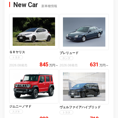
New Car
新車種情報
ＧＲヤリス
プレリュード
トヨタ
ホンダ
845
631
2026.08発売
万円
～
2026.08発売
万円
～
ジムニーノマド
ヴェルファイアハイブリッド
スズキ
トヨタ