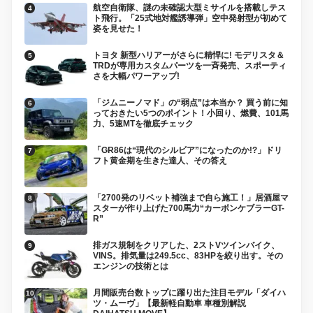
航空自衛隊、謎の未確認大型ミサイルを搭載しテス
ト飛行。「25式地対艦誘導弾」空中発射型が初めて
姿を見せた！
トヨタ 新型ハリアーがさらに精悍に! モデリスタ＆
TRDが専用カスタムパーツを一斉発売、スポーティ
さを大幅パワーアップ!
「ジムニーノマド」の“弱点”は本当か？ 買う前に知
っておきたい5つのポイント！小回り、燃費、101馬
力、5速MTを徹底チェック
「GR86は“現代のシルビア”になったのか!?」ドリ
フト黄金期を生きた達人、その答え
「2700発のリベット補強まで自ら施工！」居酒屋マ
スターが作り上げた700馬力“カーボンケブラーGT-
R”
排ガス規制をクリアした、2ストVツインバイク、
VINS。排気量は249.5cc、83HPを絞り出す。その
エンジンの技術とは
月間販売台数トップに躍り出た注目モデル「ダイハ
ツ・ムーヴ」【最新軽自動車 車種別解説