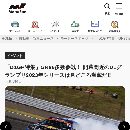
コ
ン
テ
検索
MENU
ン
ツ
へ
車ニュース
チューニング
イベント
中古車
新車カタログ
自動車求人
ス
HOME
自動車・新車ニュース
モータースポーツ
「D1GP特集」GR8
キ
ッ
プ
イベント
「D1GP特集」GR86多数参戦！ 開幕間近のD1グ
ランプリ2023年シリーズは見どころ満載だ!!
写真3枚目