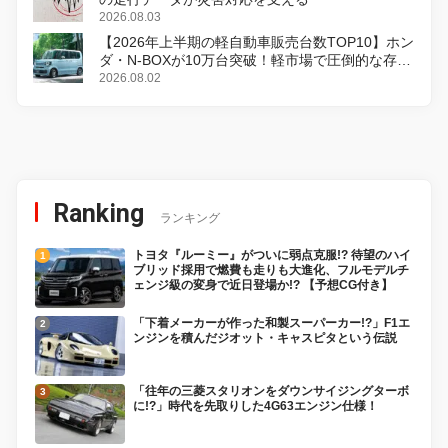
2026.08.03
【2026年上半期の軽自動車販売台数TOP10】ホン
ダ・N-BOXが10万台突破！軽市場で圧倒的な存在
感
2026.08.02
Ranking
ランキング
トヨタ『ルーミー』がついに弱点克服!? 待望のハイ
ブリッド採用で燃費も走りも大進化、フルモデルチ
ェンジ級の変身で近日登場か!? 【予想CG付き】
「下着メーカーが作った和製スーパーカー!?」F1エ
ンジンを積んだジオット・キャスピタという伝説
「往年の三菱スタリオンをダウンサイジングターボ
に!?」時代を先取りした4G63エンジン仕様！