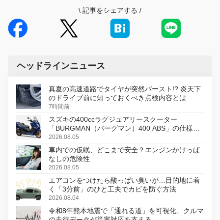
\
記事をシェアする
/
ヘッドラインニュース
真夏の高速道路でタイヤが突然バースト!? 炎天下
のドライブ前に知っておくべき点検内容とは
7時間前
スズキの400ccラグジュアリースクーター
「BURGMAN（バーグマン）400 ABS」の仕様を
変更し、8月18日に発売
2026.08.05
車内での仮眠、どこまで安全？エンジンかけっぱ
なしの危険性
2026.08.05
エアコンをつけたら酸っぱい臭いが…目的地に着
く「3分前」のひと工夫でカビを防ぐ方法
2026.08.04
令和8年熊本地震で「通れる道」を可視化、クルマ
の走行データが災害対応を支える