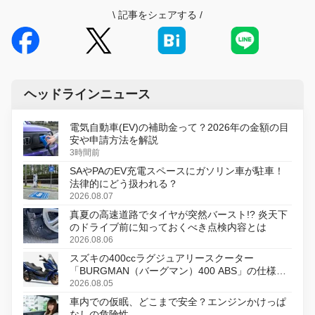
\
記事をシェアする
/
ヘッドラインニュース
電気自動車(EV)の補助金って？2026年の金額の目
安や申請方法を解説
3時間前
SAやPAのEV充電スペースにガソリン車が駐車！
法律的にどう扱われる？
2026.08.07
真夏の高速道路でタイヤが突然バースト!? 炎天下
のドライブ前に知っておくべき点検内容とは
2026.08.06
スズキの400ccラグジュアリースクーター
「BURGMAN（バーグマン）400 ABS」の仕様を
変更し、8月18日に発売
2026.08.05
車内での仮眠、どこまで安全？エンジンかけっぱ
なしの危険性