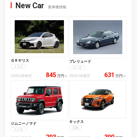
New Car
新車種情報
ＧＲヤリス
プレリュード
トヨタ
ホンダ
845
631
2026.08発売
万円
～
2026.08発売
万円
～
キックス
ジムニーノマド
日産
スズキ
293
300