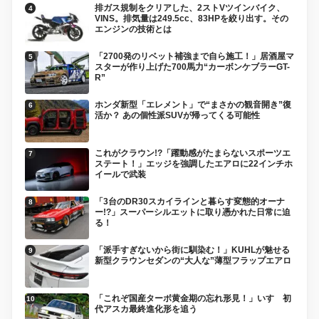
排ガス規制をクリアした、2ストVツインバイク、
VINS。排気量は249.5cc、83HPを絞り出す。その
エンジンの技術とは
「2700発のリベット補強まで自ら施工！」居酒屋マ
スターが作り上げた700馬力“カーボンケブラーGT-
R”
ホンダ新型「エレメント」で“まさかの観音開き”復
活か？ あの個性派SUVが帰ってくる可能性
これがクラウン!?「躍動感がたまらないスポーツエ
ステート！」エッジを強調したエアロに22インチホ
イールで武装
「3台のDR30スカイラインと暮らす変態的オーナ
ー!?」スーパーシルエットに取り憑かれた日常に迫
る！
「派手すぎないから街に馴染む！」KUHLが魅せる
新型クラウンセダンの“大人な”薄型フラップエアロ
「これぞ国産ターボ黄金期の忘れ形見！」いすゞ初
代アスカ最終進化形を追う