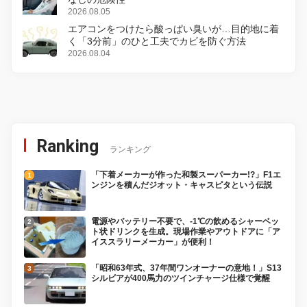
2026.08.05
エアコンをつけたら酸っぱい臭いが…目的地に着
く「3分前」のひと工夫でカビを防ぐ方法
2026.08.04
Ranking
ランキング
「下着メーカーが作った和製スーパーカー!?」F1エ
ンジンを積んだジオット・キャスピタという伝説
電源やバッテリー不要で、-1℃の飲めるシャーベッ
ト状ドリンクを生成。現場作業やアウトドアに「ア
イススラリーメーカー」が便利！
「昭和63年式、37年間ワンオーナーの意地！」S13
シルビアが400馬力のツインチャージ仕様で覚醒