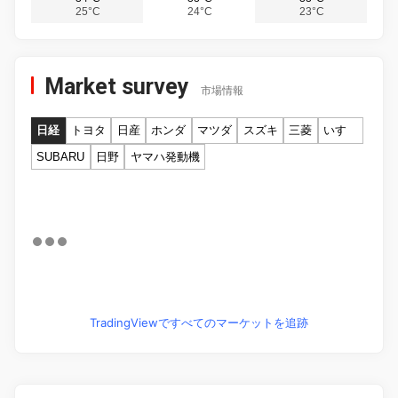
25°C
24°C
23°C
Market survey
市場情報
日経
トヨタ
日産
ホンダ
マツダ
スズキ
三菱
いすゞ
SUBARU
日野
ヤマハ発動機
TradingViewですべてのマーケットを追跡