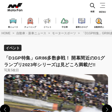
コ
ン
テ
検索
MENU
ン
ツ
へ
車ニュース
チューニング
イベント
中古車
新車カタログ
自動車求人
ス
HOME
自動車・新車ニュース
モータースポーツ
「D1GP特集」GR8
キ
ッ
プ
イベント
「D1GP特集」GR86多数参戦！ 開幕間近のD1グ
ランプリ2023年シリーズは見どころ満載だ!!
写真5枚目