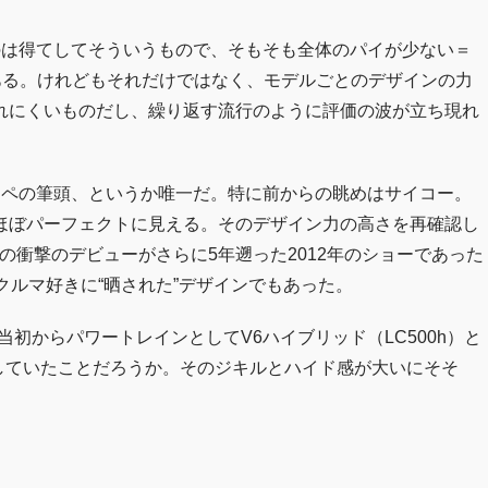
のは得てしてそういうもので、そもそも全体のパイが少ない＝
ある。けれどもそれだけではなく、モデルごとのデザインの力
れにくいものだし、繰り返す流行のように評価の波が立ち現れ
クーペの筆頭、というか唯一だ。特に前からの眺めはサイコー。
ほぼパーフェクトに見える。そのデザイン力の高さを再確認し
”の衝撃のデビューがさらに5年遡った2012年のショーであった
クルマ好きに“晒された”デザインでもあった。
初からパワートレインとしてV6ハイブリッド（LC500h）と
意していたことだろうか。そのジキルとハイド感が大いにそそ