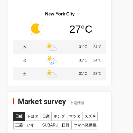
New York City
27°C
木
31°C
24°C
金
31°C
24°C
土
31°C
23°C
Market survey
市場情報
日経
トヨタ
日産
ホンダ
マツダ
スズキ
三菱
いすゞ
SUBARU
日野
ヤマハ発動機