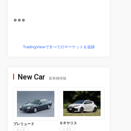
TradingViewですべてのマーケットを追跡
New Car
新車種情報
ＧＲヤリス
プレリュード
トヨタ
ホンダ