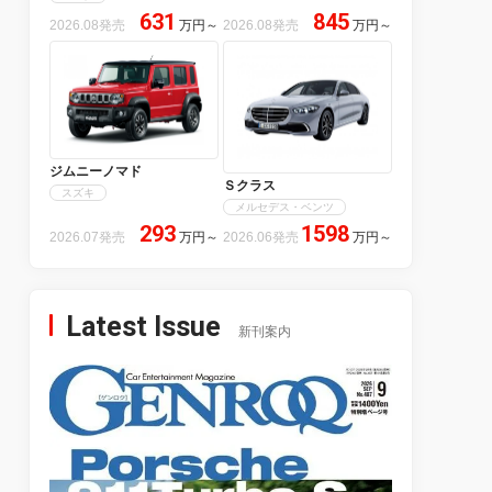
631
845
2026.08発売
万円
～
2026.08発売
万円
～
ジムニーノマド
Ｓクラス
スズキ
メルセデス・ベンツ
293
1598
2026.07発売
万円
～
2026.06発売
万円
～
Latest Issue
新刊案内