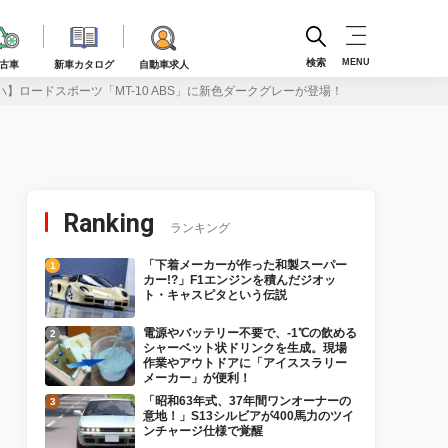
検索
MENU
古車
新車カタログ
自動車求人
】ロードスポーツ「MT-10 ABS」に新色ダークグレーが登場！
Ranking
ランキング
「下着メーカーが作った和製スーパー
カー!?」F1エンジンを積んだジオッ
ト・キャスピタという伝説
電源やバッテリー不要で、-1℃の飲める
シャーベット状ドリンクを生成。現場
作業やアウトドアに「アイススラリー
メーカー」が便利！
「昭和63年式、37年間ワンオーナーの
意地！」S13シルビアが400馬力のツイ
ンチャージ仕様で覚醒