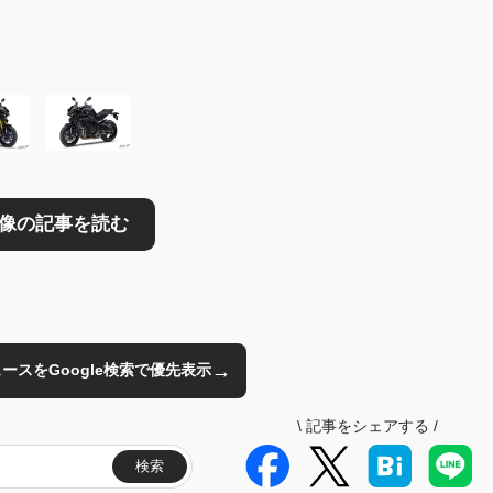
読む
→
のニュースをGoogle検索で優先表示
\
記事をシェアする
/
検索