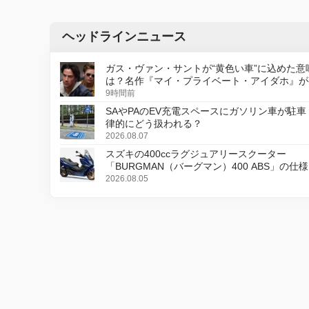
ヘッドラインニュース
ガス・ヴァン・サントが“黄色い車”に込めた意
は？名作『マイ・プライベート・アイダホ』が
デジタルリマスター版で復活
9時間前
SAやPAのEV充電スペースにガソリン車が駐車
律的にどう扱われる？
2026.08.07
スズキの400ccラグジュアリースクーター
「BURGMAN（バーグマン）400 ABS」の仕
更し、8月18日に発売
2026.08.05