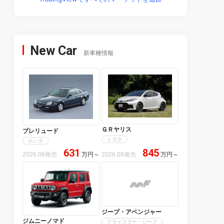
New Car
新車種情報
ＧＲヤリス
プレリュード
トヨタ
ホンダ
631
845
2026.08発売
万円
～
2026.08発売
万円
～
ジープ・アベンジャー
ジムニーノマド
クライスラー・ジープ