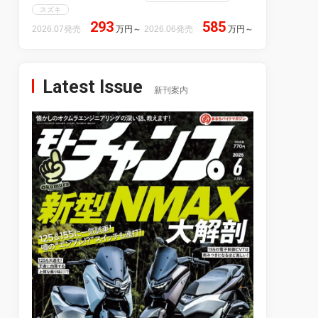
スズキ
293
585
2026.07発売
万円
～
2026.06発売
万円
～
Latest Issue
新刊案内