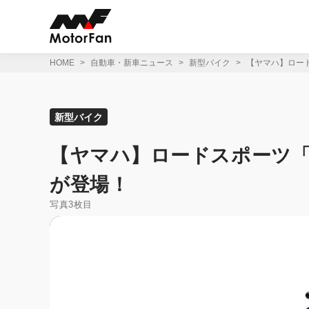
コ
ン
テ
ン
ツ
HOME
自動車・新車ニュース
新型バイク
【ヤマハ】ロード
へ
ス
キ
ッ
新型バイク
プ
【ヤマハ】ロードスポーツ「M
が登場！
写真3枚目