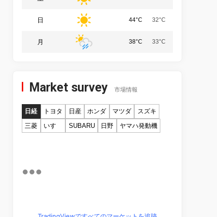
日
44°C
32°C
月
38°C
33°C
Market survey
市場情報
日経
トヨタ
日産
ホンダ
マツダ
スズキ
三菱
いすゞ
SUBARU
日野
ヤマハ発動機
TradingViewですべてのマーケットを追跡