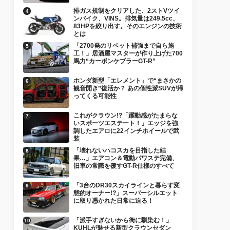
排ガス規制をクリアした、2ストVツイ
ンバイク、VINS。排気量は249.5cc、
83HPを絞り出す。そのエンジンの技術
とは
「2700発のリベット補強まで自ら施
工！」居酒屋マスターが作り上げた700
馬力“カーボンケブラーGT-R”
ホンダ新型「エレメント」で“まさかの
観音開き”復活か？ あの個性派SUVが帰
ってくる可能性
これがクラウン!?「躍動感がたまらな
いスポーツエステート！」エッジを強
調したエアロに22インチホイールで武
装
「壊れないハコスカを目指した結
果…」エアコン＆電動パワステ完備、
旧車の常識を覆すGT-R仕様のすべて
「3台のDR30スカイラインと暮らす変
態的オーナー!?」スーパーシルエット
に取り憑かれた日常に迫る！
「派手すぎないから街に馴染む！」
KUHLが魅せる新型クラウンセダン