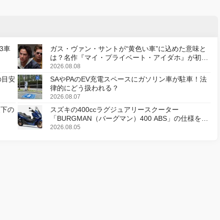
3車
ガス・ヴァン・サントが“黄色い車”に込めた意味と
は？名作『マイ・プライベート・アイダホ』が初の
デジタルリマスター版で復活
2026.08.08
の目安
SAやPAのEV充電スペースにガソリン車が駐車！法
律的にどう扱われる？
2026.08.07
天下の
スズキの400ccラグジュアリースクーター
「BURGMAN（バーグマン）400 ABS」の仕様を変
更し、8月18日に発売
2026.08.05