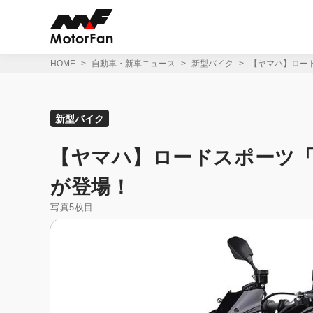
コ
ン
テ
ン
ツ
HOME
自動車・新車ニュース
新型バイク
【ヤマハ】ロード
へ
ス
キ
ッ
新型バイク
プ
【ヤマハ】ロードスポーツ「M
が登場！
写真5枚目