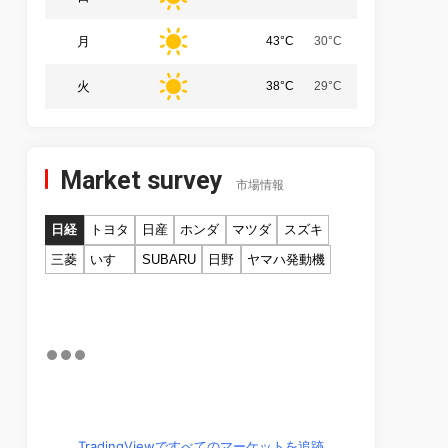
月
43°C
30°C
火
38°C
29°C
Market survey
市場情報
日経
トヨタ
日産
ホンダ
マツダ
スズキ
三菱
いすゞ
SUBARU
日野
ヤマハ発動機
TradingViewですべてのマーケットを追跡