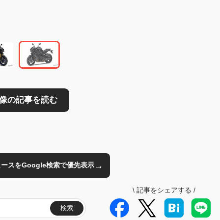
読む
→
のニュースをGoogle検索で優先表示
\
記事をシェアする
/
検索