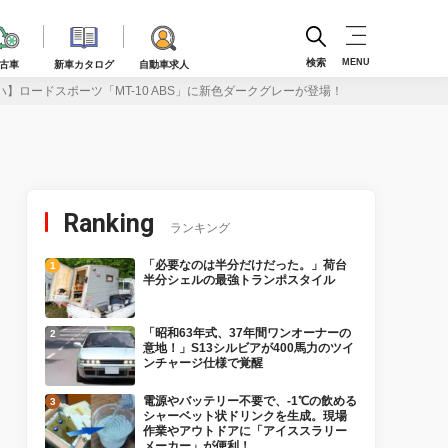
検索
MENU
古車
新車カタログ
自動車求人
】ロードスポーツ「MT-10 ABS」に新色ダークグレーが登場！
Ranking
ランキング
「必要なのは半分だけだった。」荷台
半分シェルの最強トランポスタイル
「昭和63年式、37年間ワンオーナーの
意地！」S13シルビアが400馬力のツイ
ンチャージ仕様で覚醒
電源やバッテリー不要で、-1℃の飲める
シャーベット状ドリンクを生成。現場
作業やアウトドアに「アイススラリー
メーカー」が便利！