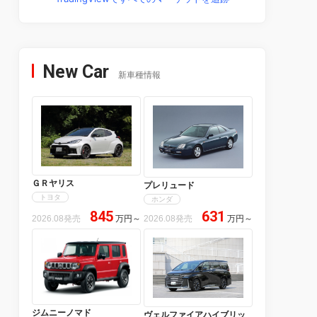
New Car
新車種情報
ＧＲヤリス
プレリュード
トヨタ
ホンダ
845
631
2026.08発売
万円
～
2026.08発売
万円
～
ジムニーノマド
ヴェルファイアハイブリッ