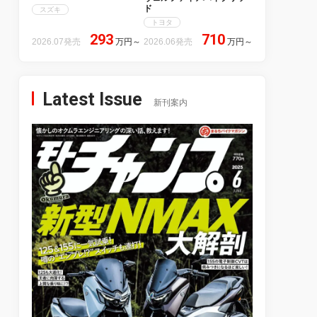
ド
スズキ
トヨタ
293
710
2026.07発売
万円
～
2026.06発売
万円
～
Latest Issue
新刊案内