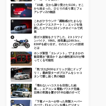
「18歳、父から譲り受けたS130」そこ
から始まった、ひとりの走り屋とフェ
アレディZの物語
これがクラウン!?「躍動感がたまらな
いスポーツエステート！」エッジを強
調したエアロに22インチホイールで武
装
排ガス規制をクリアした、2ストVツイ
ンバイク、VINS。排気量は249.5cc、
83HPを絞り出す。そのエンジンの技術
とは
ホンダ新型「エレメント」で“まさかの
観音開き”復活か？ あの個性派SUVが帰
ってくる可能性
「気づけば430セドリック沼にドップ
リ！」最終型ターボブロアムをシャコ
タンで愛し抜く男の物語
「壊れないハコスカを目指した結
果…」エアコン＆電動パワステ完備、
旧車の常識を覆すGT-R仕様のすべて
「下着メーカーが作った和製スーパー
カー!?」F1エンジンを積んだジオッ