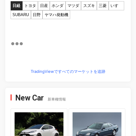
日経
トヨタ
日産
ホンダ
マツダ
スズキ
三菱
いすゞ
SUBARU
日野
ヤマハ発動機
TradingViewですべてのマーケットを追跡
New Car
新車種情報