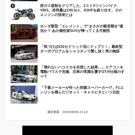
排ガス規制をクリアした、2ストVツインバイク、
VINS。排気量は249.5cc、83HPを絞り出す。その
エンジンの技術とは
ホンダ新型「エレメント」で“まさかの観音開き”復
活か？ あの個性派SUVが帰ってくる可能性
「気づけば430セドリック沼にドップリ！」最終型
ターボブロアムをシャコタンで愛し抜く男の物語
「壊れないハコスカを目指した結果…」エアコン＆
電動パワステ完備、旧車の常識を覆すGT-R仕様のす
べて
「下着メーカーが作った和製スーパーカー!?」F1エ
ンジンを積んだジオット・キャスピタという伝説
最終更新：2026/08/09 21:18