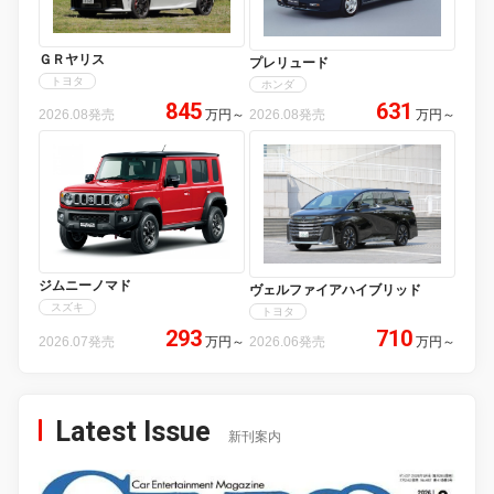
ＧＲヤリス
プレリュード
トヨタ
ホンダ
845
631
2026.08発売
万円
～
2026.08発売
万円
～
ジムニーノマド
ヴェルファイアハイブリッド
スズキ
トヨタ
293
710
2026.07発売
万円
～
2026.06発売
万円
～
Latest Issue
新刊案内