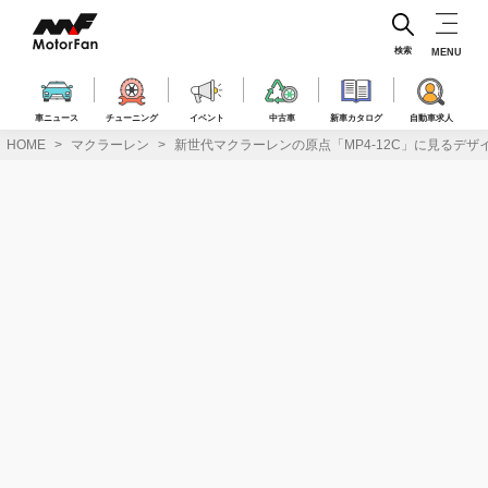
コ
ン
テ
検索
MENU
ン
ツ
へ
車ニュース
チューニング
イベント
中古車
新車カタログ
自動車求人
ス
HOME
マクラーレン
新世代マクラーレンの原点「MP4-12C」に見るデ
キ
ッ
プ