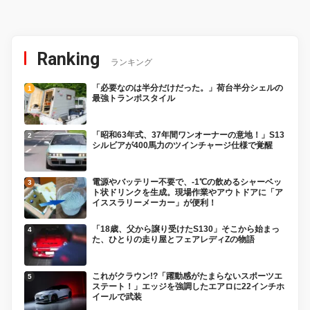
Ranking
ランキング
「必要なのは半分だけだった。」荷台半分シェルの
最強トランポスタイル
「昭和63年式、37年間ワンオーナーの意地！」S13
シルビアが400馬力のツインチャージ仕様で覚醒
電源やバッテリー不要で、-1℃の飲めるシャーベッ
ト状ドリンクを生成。現場作業やアウトドアに「ア
イススラリーメーカー」が便利！
「18歳、父から譲り受けたS130」そこから始まっ
た、ひとりの走り屋とフェアレディZの物語
これがクラウン!?「躍動感がたまらないスポーツエ
ステート！」エッジを強調したエアロに22インチホ
イールで武装