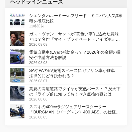
ヘッドラインニュース
シエンタvsルーミーvsフリード｜ミニバン人気3車
種を徹底比較！
12時間前
ガス・ヴァン・サントが“黄色い車”に込めた意味
とは？名作『マイ・プライベート・アイダホ』が
初のデジタルリマスター版で復活
2026.08.08
電気自動車(EV)の補助金って？2026年の金額の目
安や申請方法を解説
2026.08.08
SAやPAのEV充電スペースにガソリン車が駐車！
法律的にどう扱われる？
2026.08.07
真夏の高速道路でタイヤが突然バースト!? 炎天下
のドライブ前に知っておくべき点検内容とは
2026.08.06
スズキの400ccラグジュアリースクーター
「BURGMAN（バーグマン）400 ABS」の仕様を
変更し、8月18日に発売
2026.08.05