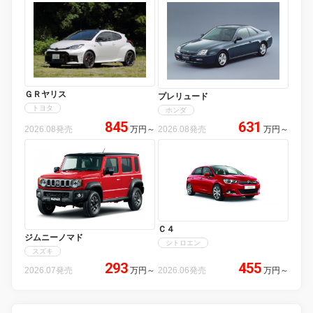
ＧＲヤリス
プレリュード
トヨタ
ホンダ
845
631
2026.08発売
万円
～
2026.08発売
万円
～
Ｃ４
ジムニーノマド
シトロエン
スズキ
293
455
2026.07発売
万円
～
2026.06発売
万円
～