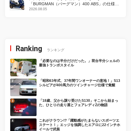
「BURGMAN（バーグマン）400 ABS」の仕様を
変更し、8月18日に発売
2026.08.05
Ranking
ランキング
「必要なのは半分だけだった。」荷台半分シェルの
最強トランポスタイル
「昭和63年式、37年間ワンオーナーの意地！」S13
シルビアが400馬力のツインチャージ仕様で覚醒
「18歳、父から譲り受けたS130」そこから始まっ
た、ひとりの走り屋とフェアレディZの物語
これがクラウン!?「躍動感がたまらないスポーツエ
ステート！」エッジを強調したエアロに22インチホ
イールで武装