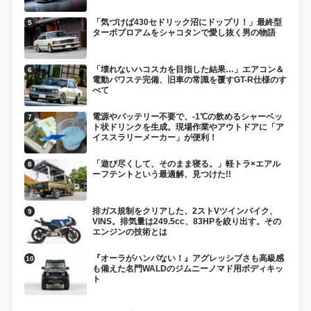
「気づけば430セドリック沼にドップリ！」最終型
ターボブロアムをシャコタンで愛し抜く男の物語
「壊れないハコスカを目指した結果…」エアコン＆
電動パワステ完備、旧車の常識を覆すGT-R仕様のす
べて
電源やバッテリー不要で、-1℃の飲めるシャーベッ
ト状ドリンクを生成。現場作業やアウトドアに「ア
イススラリーメーカー」が便利！
「遊び尽くして、そのまま寝る。」軽トラ×エアル
ーフテントという最適解、見つけた!!
排ガス規制をクリアした、2ストVツインバイク、
VINS。排気量は249.5cc、83HPを絞り出す。その
エンジンの技術とは
『オーラがハンパない！』アグレッシブさも高級感
も備えた名門WALDのジムニーノマド用ボディキッ
ト