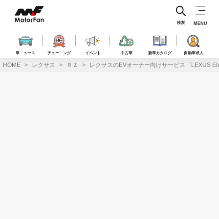
コ
ン
テ
検索
MENU
ン
ツ
へ
車ニュース
チューニング
イベント
中古車
新車カタログ
自動車求人
ス
HOME
レクサス
ＲＺ
レクサスのEVオーナー向けサービス「LEXUS Elec
キ
ッ
プ