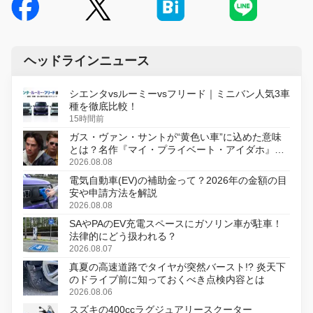
ヘッドラインニュース
シエンタvsルーミーvsフリード｜ミニバン人気3車
種を徹底比較！
15時間前
ガス・ヴァン・サントが“黄色い車”に込めた意味
とは？名作『マイ・プライベート・アイダホ』が
初のデジタルリマスター版で復活
2026.08.08
電気自動車(EV)の補助金って？2026年の金額の目
安や申請方法を解説
2026.08.08
SAやPAのEV充電スペースにガソリン車が駐車！
法律的にどう扱われる？
2026.08.07
真夏の高速道路でタイヤが突然バースト!? 炎天下
のドライブ前に知っておくべき点検内容とは
2026.08.06
スズキの400ccラグジュアリースクーター