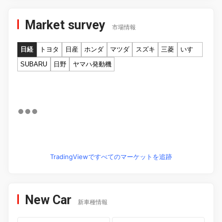
Market survey
市場情報
日経
トヨタ
日産
ホンダ
マツダ
スズキ
三菱
いすゞ
SUBARU
日野
ヤマハ発動機
TradingViewですべてのマーケットを追跡
New Car
新車種情報