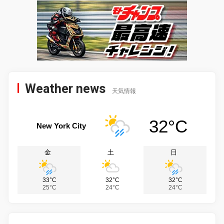
Weather news
天気情報
32°C
New York City
金
土
日
33°C
32°C
32°C
25°C
24°C
24°C