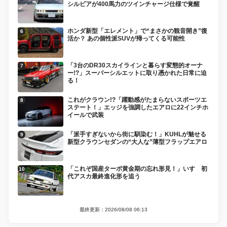
シルビアが400馬力のツインチャージ仕様で覚醒
ホンダ新型「エレメント」で“まさかの観音開き”復
活か？ あの個性派SUVが帰ってくる可能性
「3台のDR30スカイラインと暮らす変態的オーナ
ー!?」スーパーシルエットに取り憑かれた日常に迫
る！
これがクラウン!?「躍動感がたまらないスポーツエ
ステート！」エッジを強調したエアロに22インチホ
イールで武装
「派手すぎないから街に馴染む！」KUHLが魅せる
新型クラウンセダンの“大人な”薄型フラップエアロ
「これぞ国産ターボ黄金期の忘れ形見！」いすゞ初
代アスカ最終進化形を追う
最終更新：2026/08/08 06:13