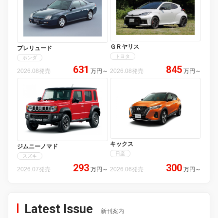
ＧＲヤリス
プレリュード
トヨタ
ホンダ
631
845
2026.08発売
万円
～
2026.08発売
万円
～
キックス
ジムニーノマド
日産
スズキ
293
300
2026.07発売
万円
～
2026.06発売
万円
～
Latest Issue
新刊案内