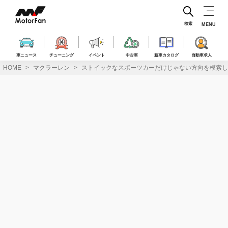
コ
ン
テ
検索
MENU
ン
ツ
へ
車ニュース
チューニング
イベント
中古車
新車カタログ
自動車求人
ス
HOME
マクラーレン
ストイックなスポーツカーだけじゃない方向を模索し
キ
ッ
プ