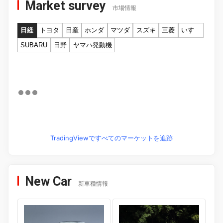
Market survey
市場情報
日経
トヨタ
日産
ホンダ
マツダ
スズキ
三菱
いすゞ
SUBARU
日野
ヤマハ発動機
TradingViewですべてのマーケットを追跡
New Car
新車種情報