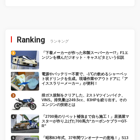
Ranking
ランキング
「下着メーカーが作った和製スーパーカー!?」F1エ
ンジンを積んだジオット・キャスピタという伝説
電源やバッテリー不要で、-1℃の飲めるシャーベッ
ト状ドリンクを生成。現場作業やアウトドアに「ア
イススラリーメーカー」が便利！
排ガス規制をクリアした、2ストVツインバイク、
VINS。排気量は249.5cc、83HPを絞り出す。その
エンジンの技術とは
「2700発のリベット補強まで自ら施工！」居酒屋マ
スターが作り上げた700馬力“カーボンケブラーGT-
R”
「昭和63年式、37年間ワンオーナーの意地！」S13