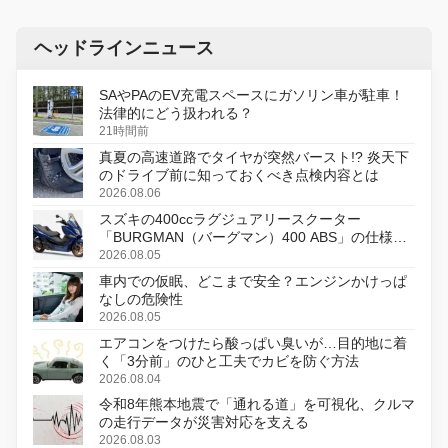
ヘッドラインニュース
SAやPAのEV充電スペースにガソリン車が駐車！
法律的にどう扱われる？
21時間前
真夏の高速道路でタイヤが突然バースト!? 炎天下
のドライブ前に知っておくべき点検内容とは
2026.08.06
スズキの400ccラグジュアリースクーター
「BURGMAN（バーグマン）400 ABS」の仕様を
変更し、8月18日に発売
2026.08.05
車内での仮眠、どこまで安全？エンジンかけっぱ
なしの危険性
2026.08.05
エアコンをつけたら酸っぱい臭いが…目的地に着
く「3分前」のひと工夫でカビを防ぐ方法
2026.08.04
令和8年熊本地震で「通れる道」を可視化、クルマ
の走行データが災害対応を支える
2026.08.03