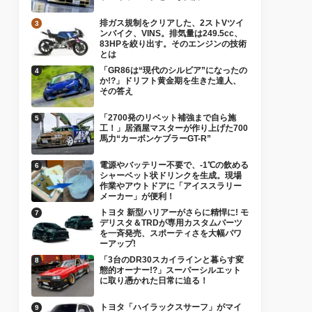
排ガス規制をクリアした、2ストVツイ
ンバイク、VINS。排気量は249.5cc、
83HPを絞り出す。そのエンジンの技術
とは
「GR86は“現代のシルビア”になったの
か!?」ドリフト黄金期を生きた達人、
その答え
「2700発のリベット補強まで自ら施
工！」居酒屋マスターが作り上げた700
馬力“カーボンケブラーGT-R”
電源やバッテリー不要で、-1℃の飲める
シャーベット状ドリンクを生成。現場
作業やアウトドアに「アイススラリー
メーカー」が便利！
トヨタ 新型ハリアーがさらに精悍に! モ
デリスタ＆TRDが専用カスタムパーツ
を一斉発売、スポーティさを大幅パワ
ーアップ!
「3台のDR30スカイラインと暮らす変
態的オーナー!?」スーパーシルエット
に取り憑かれた日常に迫る！
トヨタ「ハイラックスサーフ」がマイ