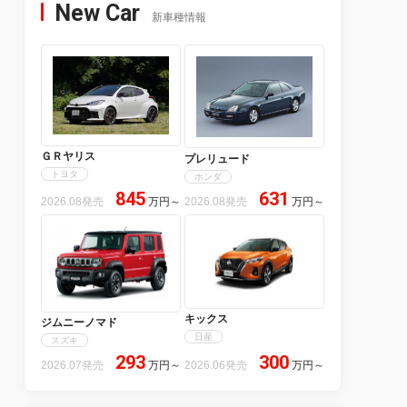
New Car
新車種情報
ＧＲヤリス
プレリュード
トヨタ
ホンダ
845
631
2026.08発売
万円
～
2026.08発売
万円
～
キックス
ジムニーノマド
日産
スズキ
293
300
2026.07発売
万円
～
2026.06発売
万円
～