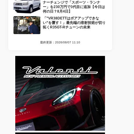
ナーチェンジで「スポーツ・ランナ
ー」を230万円で3代目に追加【今日は
何の日？8月4日】
「”VR38DETTはボアアップできな
い”を覆す！」最先端の溶射技術が切り
拓くR35GT-Rチューンの未来
最終更新：2026/08/07 11:10