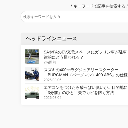
\
キーワードで記事を検索する
/
ヘッドラインニュース
SAやPAのEV充電スペースにガソリン車が駐車
律的にどう扱われる？
2時間前
スズキの400ccラグジュアリースクーター
「BURGMAN（バーグマン）400 ABS」の仕
更し、8月18日に発売
2026.08.05
エアコンをつけたら酸っぱい臭いが…目的地に
「3分前」のひと工夫でカビを防ぐ方法
2026.08.04