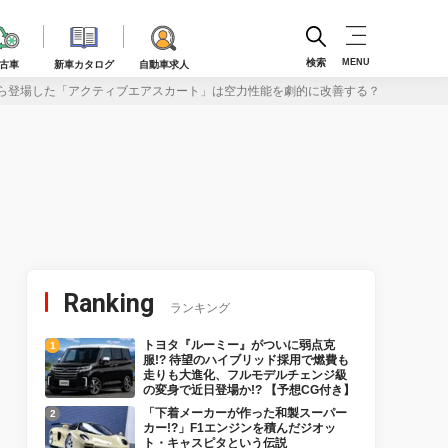
検索
MENU
古車
新車カタログ
自動車求人
ら登場した「アクティブエアスカート」は空力性能を劇的に改善する？
Ranking
ランキング
トヨタ『ルーミー』がついに弱点克
服!? 待望のハイブリッド採用で燃費も
走りも大進化、フルモデルチェンジ級
の変身で近日登場か!? 【予想CG付き】
「下着メーカーが作った和製スーパー
カー!?」F1エンジンを積んだジオッ
ト・キャスピタという伝説