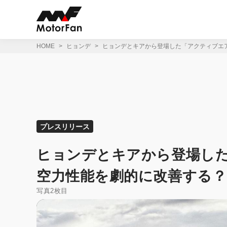
コ
ン
テ
ン
ツ
HOME
ヒョンデ
ヒョンデとキアから登場した「アクティブエ
へ
ス
キ
ッ
プ
プレスリリース
ヒョンデとキアから登場し
空力性能を劇的に改善する？
写真2枚目