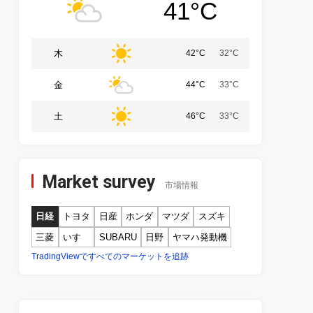
41°C
木
42°C
32°C
金
44°C
33°C
土
46°C
33°C
Market survey
市場情報
日経
トヨタ
日産
ホンダ
マツダ
スズキ
三菱
いすゞ
SUBARU
日野
ヤマハ発動機
TradingViewですべてのマーケットを追跡