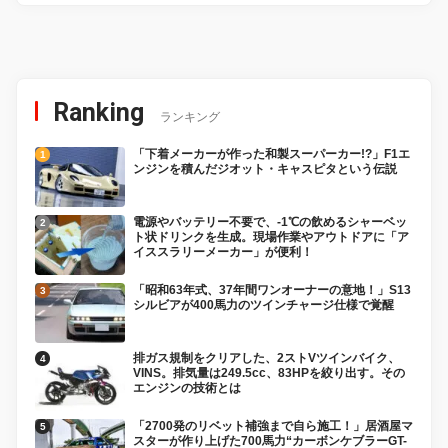
Ranking
ランキング
「下着メーカーが作った和製スーパーカー!?」F1エ
ンジンを積んだジオット・キャスピタという伝説
電源やバッテリー不要で、-1℃の飲めるシャーベッ
ト状ドリンクを生成。現場作業やアウトドアに「ア
イススラリーメーカー」が便利！
「昭和63年式、37年間ワンオーナーの意地！」S13
シルビアが400馬力のツインチャージ仕様で覚醒
排ガス規制をクリアした、2ストVツインバイク、
VINS。排気量は249.5cc、83HPを絞り出す。その
エンジンの技術とは
「2700発のリベット補強まで自ら施工！」居酒屋マ
スターが作り上げた700馬力“カーボンケブラーGT-