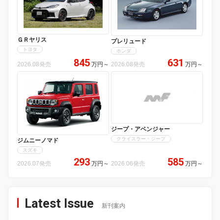
ＧＲヤリス
プレリュード
トヨタ
ホンダ
845
631
2026.08発売
万円
～
2026.08発売
万円
～
ジープ・アベンジャー
クライスラー・ジープ
ジムニーノマド
スズキ
293
585
2026.07発売
万円
～
2026.06発売
万円
～
Latest Issue
新刊案内