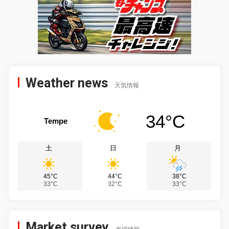
Weather news
天気情報
34°C
Tempe
土
日
月
45°C
44°C
38°C
33°C
32°C
33°C
Market survey