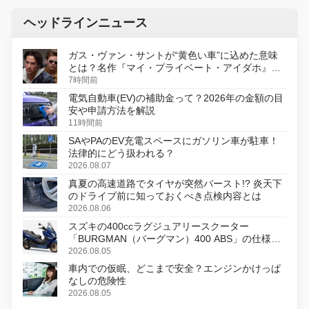
ヘッドラインニュース
ガス・ヴァン・サントが“黄色い車”に込めた意味
とは？名作『マイ・プライベート・アイダホ』が
初のデジタルリマスター版で復活
7時間前
電気自動車(EV)の補助金って？2026年の金額の目
安や申請方法を解説
11時間前
SAやPAのEV充電スペースにガソリン車が駐車！
法律的にどう扱われる？
2026.08.07
真夏の高速道路でタイヤが突然バースト!? 炎天下
のドライブ前に知っておくべき点検内容とは
2026.08.06
スズキの400ccラグジュアリースクーター
「BURGMAN（バーグマン）400 ABS」の仕様を
変更し、8月18日に発売
2026.08.05
車内での仮眠、どこまで安全？エンジンかけっぱ
なしの危険性
2026.08.05