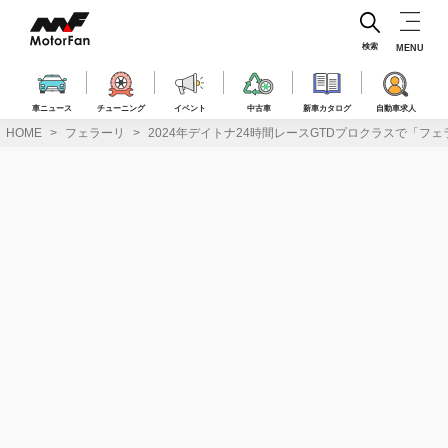
コ
ン
テ
検索
MENU
ン
ツ
へ
車ニュース
チューニング
イベント
中古車
新車カタログ
自動車求人
ス
HOME
フェラーリ
2024年デイトナ24時間レースGTDプロクラスで「フェ
キ
ッ
プ