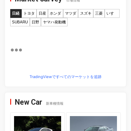
市場情報
日経
トヨタ
日産
ホンダ
マツダ
スズキ
三菱
いすゞ
SUBARU
日野
ヤマハ発動機
TradingViewですべてのマーケットを追跡
New Car
新車種情報