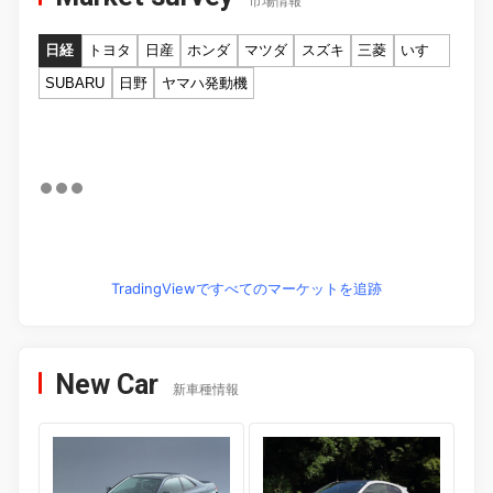
市場情報
日経
トヨタ
日産
ホンダ
マツダ
スズキ
三菱
いすゞ
SUBARU
日野
ヤマハ発動機
TradingViewですべてのマーケットを追跡
New Car
新車種情報