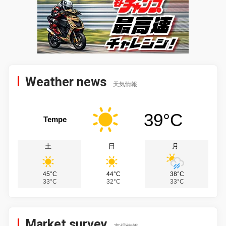
Weather news
天気情報
39°C
Tempe
土
日
月
45°C
44°C
38°C
33°C
32°C
33°C
Market survey