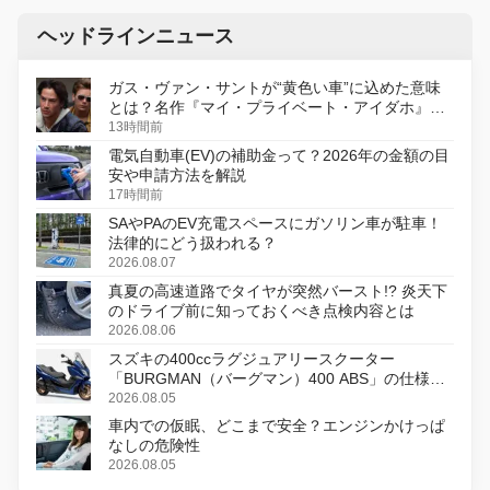
ヘッドラインニュース
ガス・ヴァン・サントが“黄色い車”に込めた意味
とは？名作『マイ・プライベート・アイダホ』が
初のデジタルリマスター版で復活
13時間前
電気自動車(EV)の補助金って？2026年の金額の目
安や申請方法を解説
17時間前
SAやPAのEV充電スペースにガソリン車が駐車！
法律的にどう扱われる？
2026.08.07
真夏の高速道路でタイヤが突然バースト!? 炎天下
のドライブ前に知っておくべき点検内容とは
2026.08.06
スズキの400ccラグジュアリースクーター
「BURGMAN（バーグマン）400 ABS」の仕様を
変更し、8月18日に発売
2026.08.05
車内での仮眠、どこまで安全？エンジンかけっぱ
なしの危険性
2026.08.05