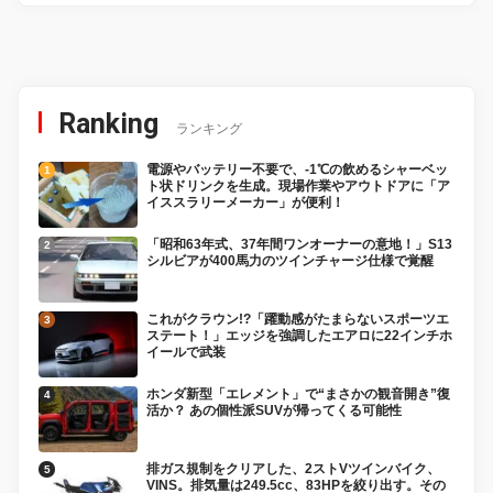
Ranking
ランキング
電源やバッテリー不要で、-1℃の飲めるシャーベッ
ト状ドリンクを生成。現場作業やアウトドアに「ア
イススラリーメーカー」が便利！
「昭和63年式、37年間ワンオーナーの意地！」S13
シルビアが400馬力のツインチャージ仕様で覚醒
これがクラウン!?「躍動感がたまらないスポーツエ
ステート！」エッジを強調したエアロに22インチホ
イールで武装
ホンダ新型「エレメント」で“まさかの観音開き”復
活か？ あの個性派SUVが帰ってくる可能性
排ガス規制をクリアした、2ストVツインバイク、
VINS。排気量は249.5cc、83HPを絞り出す。その