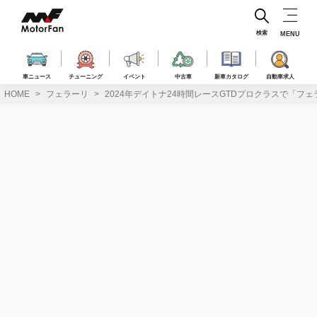
コ
ン
テ
検索
MENU
ン
ツ
へ
車ニュース
チューニング
イベント
中古車
新車カタログ
自動車求人
ス
HOME
フェラーリ
2024年デイトナ24時間レースGTDプロクラスで「フェ
キ
ッ
プ