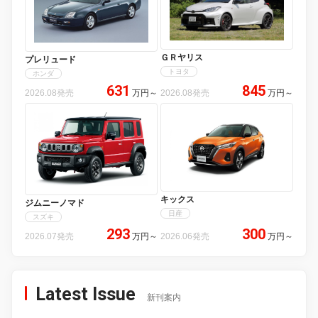
ＧＲヤリス
プレリュード
トヨタ
ホンダ
631
845
2026.08発売
万円
～
2026.08発売
万円
～
キックス
ジムニーノマド
日産
スズキ
293
300
2026.07発売
万円
～
2026.06発売
万円
～
Latest Issue
新刊案内