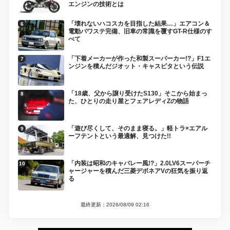
エンジンの技術とは
「壊れないハコスカを目指した結果…」エアコン＆
電動パワステ完備、旧車の常識を覆すGT-R仕様のす
べて
「下着メーカーが作った和製スーパーカー!?」F1エ
ンジンを積んだジオット・キャスピタという伝説
「18歳、父から譲り受けたS130」そこから始まっ
た、ひとりの走り屋とフェアレディZの物語
「遊び尽くして、そのまま寝る。」軽トラ×エアル
ーフテントという最適解、見つけた!!
「内装は昭和のキャバレー風!?」2.0LV6スーパーチ
ャージャーを積んだ三菱デボネアVの狂気を振り返
る
最終更新：2026/08/09 02:16