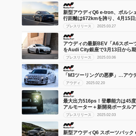
新型アウディQ6 e-tron、
行距離は672kmを誇り、4月15
プレスリリース
2025.03.27
アウディの最新BEV「A6スポー
をAudi City銀座で3月13日か
プレスリリース
2025.03.06
「M3ツーリングの悪夢」…アウ
アウディ
2025.02.20
最大出力516ps！登攀能力は45度
アルモーター＋新開発ポータルア
プレスリリース
2025.02.03
新型アウディQ6 スポーツバッ