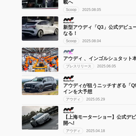
載へ
Scoop
2025.08.05
新型アウディ「Q3」公式デビュ
なる！
Scoop
2025.08.04
アウディ 、インゴルシュタット本社
プレスリリース
2025.06.05
アウディが狙うニッチすぎる「Q9
インを大予想
アウディ
2025.05.29
【上海モーターショー】公式デビ
開へ!
アウディ
2025.04.18